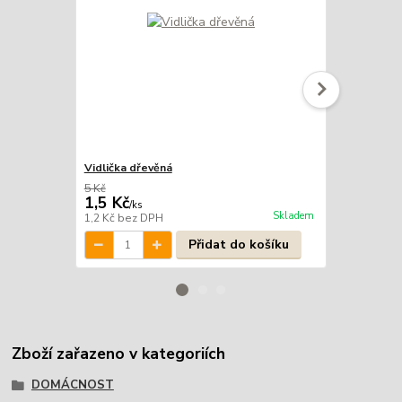
Vidlička dřevěná
Dřevěné míc
5 Kč
99 Kč
1,5 Kč
89 Kč
/
ks
/
bal
Skladem
1,2 Kč
bez DPH
73,6 Kč
bez 
Přidat do košíku
Zboží zařazeno v kategoriích
DOMÁCNOST