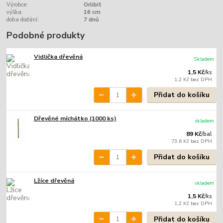
Výrobce:
Orlibit
výška:
16 cm
doba dodání:
7 dnů
Podobné produkty
Vidlička dřevěná
Skladem
1,5 Kč
/
ks
1,2 Kč
bez DPH
Přidat do košíku
Dřevěné míchátko (1000 ks)
skladem
89 Kč
/
bal
73,6 Kč
bez DPH
Přidat do košíku
Lžíce dřevěná
skladem
1,5 Kč
/
ks
1,2 Kč
bez DPH
Přidat do košíku