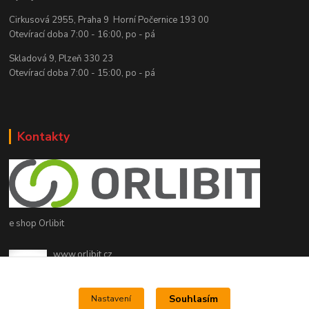
Cirkusová 2955, Praha 9 Horní Počernice 193 00
Otevírací doba 7:00 - 16:00, po - pá
Skladová 9, Plzeň 330 23
Otevírací doba 7:00 - 15:00, po - pá
Kontakty
e shop Orlibit
www.orlibit.cz
+420 776 787 181
(Po-Pá, 8-15 hod.)
Souhlasím
Nastavení
info@orlibit.cz