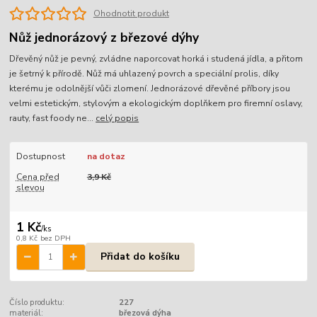
Ohodnotit produkt
Nůž jednorázový z březové dýhy
Dřevěný nůž je pevný, zvládne naporcovat horká i studená jídla, a přitom
je šetrný k přírodě. Nůž má uhlazený povrch a speciální prolis, díky
kterému je odolnější vůči zlomení. Jednorázové dřevěné příbory jsou
velmi estetickým, stylovým a ekologickým doplňkem pro firemní oslavy,
rauty, fast foody ne...
celý popis
Dostupnost
na dotaz
Cena před
3,9 Kč
slevou
1 Kč
/
ks
0,8 Kč
bez DPH
Přidat do košíku
Číslo produktu:
227
materiál:
březová dýha