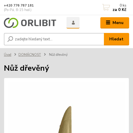
0
ks
+420 776 787 181
za
0 Kč
(Po-Pá, 8-15 hod.)
Menu
Hledat
Úvod
DOMÁCNOST
Nůž dřevěný
Nůž dřevěný