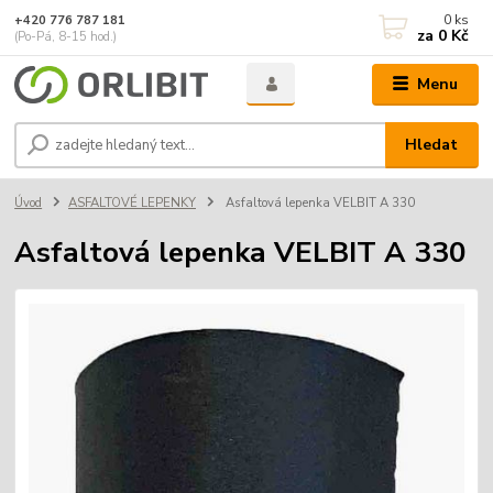
0
ks
+420 776 787 181
za
0 Kč
(Po-Pá, 8-15 hod.)
Menu
Hledat
Úvod
ASFALTOVÉ LEPENKY
Asfaltová lepenka VELBIT A 330
Asfaltová lepenka VELBIT A 330