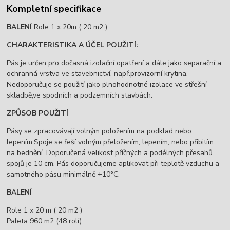
Kompletní specifikace
BALENÍ
Role 1 x 20m ( 20 m2 )
CHARAKTERISTIKA A ÚČEL POUŽITÍ:
Pás je určen pro dočasná izolační opatření a dále jako separační a
ochranná vrstva ve stavebnictví, např.provizorní krytina.
Nedoporučuje se použití jako plnohodnotné izolace ve střešní
skladbě,ve spodních a podzemních stavbách.
ZPŮSOB POUŽITÍ
Pásy se zpracovávají volným položením na podklad nebo
lepením.Spoje se řeší volným přeložením, lepením, nebo přibitím
na bednění. Doporučená velikost příčných a podélných přesahů
spojů je 10 cm. Pás doporučujeme aplikovat při teplotě vzduchu a
samotného pásu minimálně +10°C.
BALENÍ
Role 1 x 20 m ( 20 m2 )
Paleta 960 m2 (48 rolí)