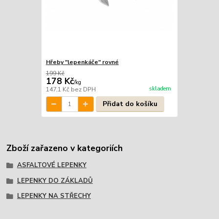
Hřeby "lepenkáče" rovné
199 Kč
178 Kč
/
kg
skladem
147,1 Kč
bez DPH
Přidat do košíku
Zboží zařazeno v kategoriích
ASFALTOVÉ LEPENKY
LEPENKY DO ZÁKLADŮ
LEPENKY NA STŘECHY