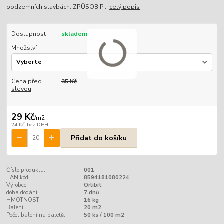
podzemních stavbách. ZPŮSOB P...
celý popis
Dostupnost
skladem
Množství
Cena před
35 Kč
slevou
29 Kč
/
m2
24 Kč
bez DPH
Přidat do košíku
Číslo produktu:
001
EAN kód:
8594181080224
Výrobce:
Orlibit
doba dodání:
7 dnů
HMOTNOST:
16 kg
Balení:
20 m2
Počet balení na paletě:
50 ks / 100 m2