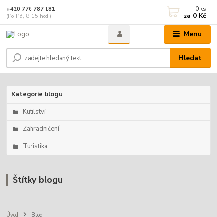
0
ks
+420 776 787 181
za
0 Kč
(Po-Pá, 8-15 hod.)
Menu
Hledat
Kategorie blogu
Kutilství
Zahradničení
Turistika
Štítky blogu
Úvod
Blog