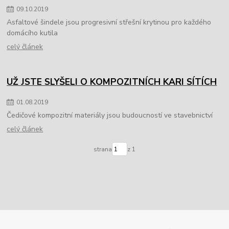
09
.
10
.
2019
Asfaltové šindele jsou progresivní střešní krytinou pro každého
domácího kutila
celý článek
UŽ JSTE SLYŠELI O KOMPOZITNÍCH KARI SÍTÍCH
01
.
08
.
2019
Čedičové kompozitní materiály jsou budoucností ve stavebnictví
celý článek
strana
z 1