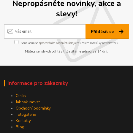
Nepropásněte novinky, akce a
slevy!
Přihlásit se
Souhlasím se
zpracováním osobních údajů
za účelem rozesílky newsletteru.
Můžete se kdykoli odhlásit. Zasíláme jednou za 14 dní.
Informace pro zákazníky
O nás
Jak nakupovat
Obchodní podmínky
Fotogalerie
Kontakty
Blog