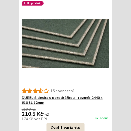
TOP produkt
15 hodnocení
DURELIS deska s perodrážkou - rozměr 2440 x
610 tl. 12mm
219,9 Kč
210,5 Kč
/
m2
skladem
174 Kč
bez DPH
Zvolit variantu