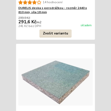
14 hodnocení
DURELIS deska s perodrážkou - rozměr 2440 x
610 mm, síla 18 mm
299,9 Kč
291,6 Kč
/
m2
skladem
241 Kč
bez DPH
Zvolit variantu