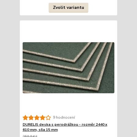
Zvolit variantu
9 hodnocení
DURELIS deska s perodrážkou - rozměr 2440 x
610 mm, síla 15 mm
259,9 Kč