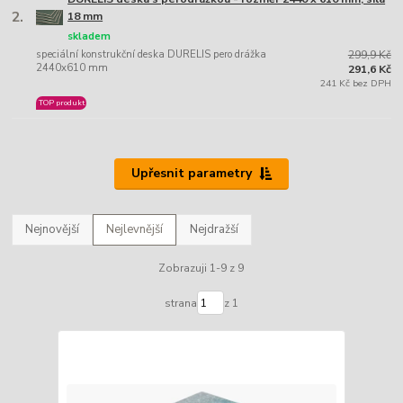
2.
18 mm
skladem
speciální konstrukční deska DURELIS pero drážka
299,9 Kč
2440x610 mm
291,6 Kč
241 Kč bez DPH
TOP produkt
Upřesnit parametry
Nejnovější
Nejlevnější
Nejdražší
Zobrazuji 1-9 z 9
strana
z 1