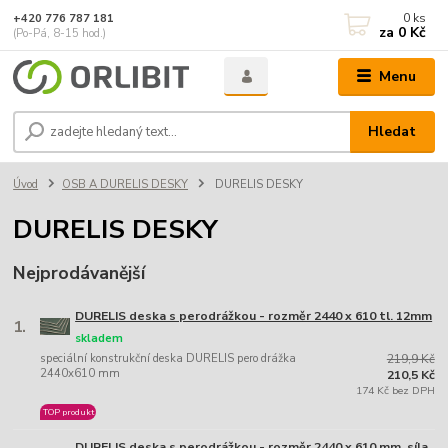
0
ks
+420 776 787 181
za
0 Kč
(Po-Pá, 8-15 hod.)
Menu
Hledat
Úvod
OSB A DURELIS DESKY
DURELIS DESKY
DURELIS DESKY
Nejprodávanější
DURELIS deska s perodrážkou - rozměr 2440 x 610 tl. 12mm
1.
skladem
speciální konstrukční deska DURELIS pero drážka
219,9 Kč
2440x610 mm
210,5 Kč
174 Kč bez DPH
TOP produkt
DURELIS deska s perodrážkou - rozměr 2440 x 610 mm, síla