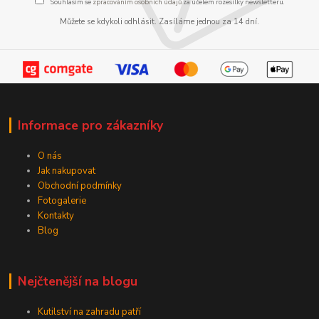
Souhlasím se
zpracováním osobních údajů
za účelem rozesílky newsletteru.
Můžete se kdykoli odhlásit. Zasíláme jednou za 14 dní.
Informace pro zákazníky
O nás
Jak nakupovat
Obchodní podmínky
Fotogalerie
Kontakty
Blog
Nejčtenější na blogu
Kutilství na zahradu patří