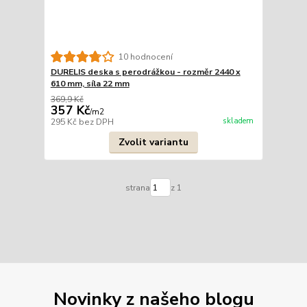
10 hodnocení
DURELIS deska s perodrážkou - rozměr 2440 x
610 mm, síla 22 mm
369,9 Kč
357 Kč
/
m2
skladem
295 Kč
bez DPH
Zvolit variantu
strana
z 1
Novinky z našeho blogu