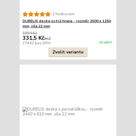
2 hodnocení
DURELIS deska ostrá hrana - rozměr 2500 x 1250
mm, síla 22 mm
339,9 Kč
331,5 Kč
/
m2
skladem
274 Kč
bez DPH
Zvolit variantu