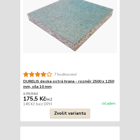
7 hodnocení
DURELIS deska ostrá hrana - rozměr 2500 x 1250
mm, síla 10 mm
179,9 Kč
175,5 Kč
/
m2
skladem
145 Kč
bez DPH
Zvolit variantu