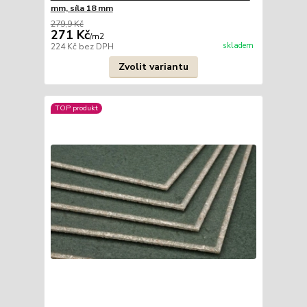
mm, síla 18 mm
279,9 Kč
271 Kč
/
m2
skladem
224 Kč
bez DPH
Zvolit variantu
TOP produkt