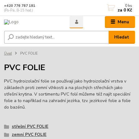
0
ks
+420 776 787 181
za
0 Kč
(Po-Pá, 8-15 hod.)
Menu
Hledat
Úvod
PVC FOLIE
PVC FOLIE
PVC hydroizolační folie se používají jako hydroizolační vrstva v
základech proti zemní vlhkosti a na plochých střechách jako
střešní krytina. V sortimentu PVC folií můžeme též najít speciální
folie a to například na zahradní jezírka, tzv. jezírkové folie a folie
do bazénů.
střešní PVC FOLIE
zemní PVC FOLIE