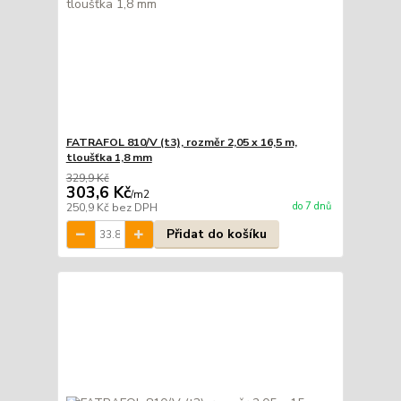
FATRAFOL 810/V (t3), rozměr 2,05 x 16,5 m,
tloušťka 1,8 mm
329,9 Kč
303,6 Kč
/
m2
do 7 dnů
250,9 Kč
bez DPH
Přidat do košíku