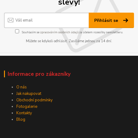
slevy!
Přihlásit se
Souhlasím se
zpracováním osobních údajů
za účelem rozesílky newsletteru.
Můžete se kdykoli odhlásit. Zasíláme jednou za 14 dní.
Informace pro zákazníky
O nás
Jak nakupovat
Obchodní podmínky
Fotogalerie
Kontakty
Blog