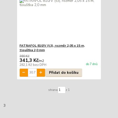
FATRAFOL 810/V (t3), rozměr 2,05 x 15 m,
tloušťka 2,0 mm
380 Kč
341,3 Kč
/
m2
do 7 dnů
282,1 Kč
bez DPH
Přidat do košíku
strana
z 1
3