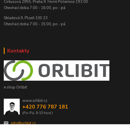
Cirkusová 2955, Praha 9 Horní Počernice 193 00
Otevírací doba 7:00 - 16:00, po - pá
Skladová 9, Plzeň 330 23
Otevírací doba 7:00 - 15:00, po - pá
Kontakty
e shop Orlibit
www.orlibit.cz
+420 776 787 181
(Po-Pá, 8-15 hod.)
info@orlibit.cz