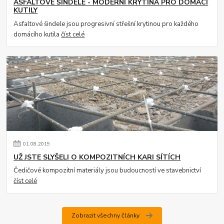
ASFALTOVÉ ŠINDELE - MODERNÍ KRYTINA PRO DOMÁCÍ
KUTILY
Asfaltové šindele jsou progresivní střešní krytinou pro každého
domácího kutila
číst celé
01
.
08
.
2019
UŽ JSTE SLYŠELI O KOMPOZITNÍCH KARI SÍTÍCH
Čedičové kompozitní materiály jsou budoucností ve stavebnictví
číst celé
Zobrazit všechny články