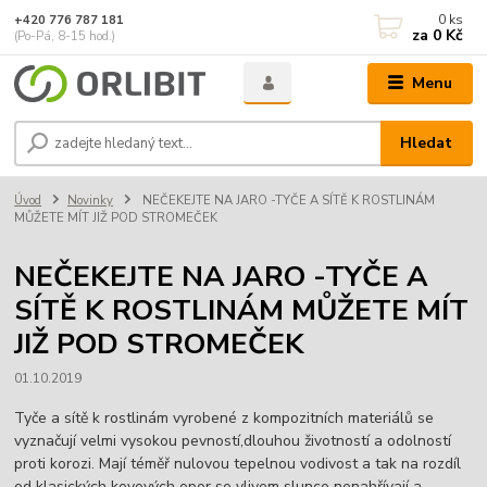
0
ks
+420 776 787 181
za
0 Kč
(Po-Pá, 8-15 hod.)
Menu
Hledat
Úvod
Novinky
NEČEKEJTE NA JARO -TYČE A SÍTĚ K ROSTLINÁM
MŮŽETE MÍT JIŽ POD STROMEČEK
NEČEKEJTE NA JARO -TYČE A
SÍTĚ K ROSTLINÁM MŮŽETE MÍT
JIŽ POD STROMEČEK
01.10.2019
Tyče a sítě k rostlinám vyrobené z kompozitních materiálů se
vyznačují velmi vysokou pevností,dlouhou životností a odolností
proti korozi. Mají téměř nulovou tepelnou vodivost a tak na rozdíl
od klasických kovových opor se vlivem slunce nenahřívají a