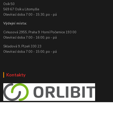
Osík 50
569 67 Osík u Litomyšle
Otevírací doba 7:00 - 15:30, po - pá
Výdejní místa:
Cirkusová 2955, Praha 9 Horní Počernice 193 00
Otevírací doba 7:00 - 16:00, po - pá
Skladová 9, Plzeň 330 23
Otevírací doba 7:00 - 15:00, po - pá
Kontakty
e shop Orlibit