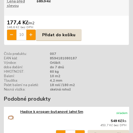
Cena před
189,9 Kč
slevou
177,4 Kč
/
m2
146,6 Kč
bez DPH
Přidat do košíku
Číslo produktu:
007
EAN kód:
8594181080187
Výrobce:
Orlibit
doba dodání:
do 7 dnů
HMOTNOST:
60 kg
Balení:
10 m2
Tloušťka:
4,2 mm
Počet balení na paletě:
18 rolí /180 m2
Nosná vložka:
skelná rohož
Podobné produkty
Hadice k propan-butanové lahvi 5m
skladem
549 Kč
/
ks
453,7 Kč
bez DPH