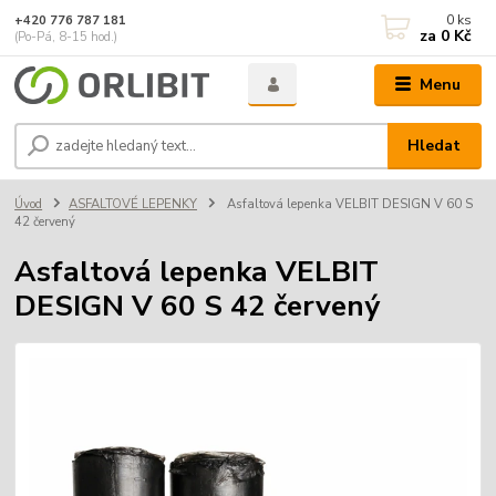
0
ks
+420 776 787 181
za
0 Kč
(Po-Pá, 8-15 hod.)
Menu
Hledat
Úvod
ASFALTOVÉ LEPENKY
Asfaltová lepenka VELBIT DESIGN V 60 S
42 červený
Asfaltová lepenka VELBIT
DESIGN V 60 S 42 červený