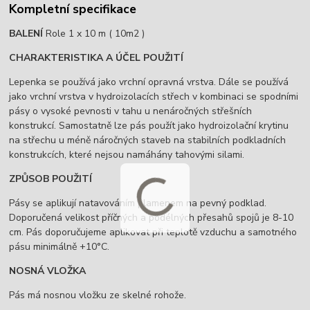
Kompletní specifikace
BALENÍ
Role 1 x 10 m ( 10m2 )
CHARAKTERISTIKA A ÚČEL POUŽITÍ
Lepenka se používá jako vrchní opravná vrstva. Dále se používá
jako vrchní vrstva v hydroizolacích střech v kombinaci se spodními
pásy o vysoké pevnosti v tahu u nenáročných střešních
konstrukcí. Samostatně lze pás použít jako hydroizolační krytinu
na střechu u méně náročných staveb na stabilních podkladních
konstrukcích, které nejsou namáhány tahovými silami.
ZPŮSOB POUŽITÍ
Pásy se aplikují natavováním plamenem na pevný podklad.
Doporučená velikost příčných a podélných přesahů spojů je 8-10
cm. Pás doporučujeme aplikovat při teplotě vzduchu a samotného
pásu minimálně +10°C.
NOSNÁ VLOŽKA
Pás má nosnou vložku ze skelné rohože.