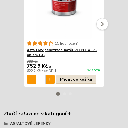
15 hodnocení
Asfaltový penetrační nátěr VELBIT ALP -
Asfaltový p
objem 10 l
objem 25 l
799 Kč
1 999 Kč
752,9 Kč
1 849 Kč
/
ks
skladem
622,2 Kč
bez DPH
1 528,1 Kč
b
Přidat do košíku
Zboží zařazeno v kategoriích
ASFALTOVÉ LEPENKY