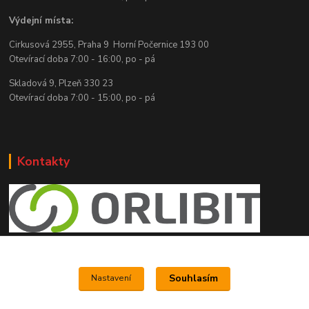
Výdejní místa:
Cirkusová 2955, Praha 9 Horní Počernice 193 00
Otevírací doba 7:00 - 16:00, po - pá
Skladová 9, Plzeň 330 23
Otevírací doba 7:00 - 15:00, po - pá
Kontakty
e shop Orlibit
Souhlasím
Nastavení
www.orlibit.cz
+420 776 787 181
(Po-Pá, 8-15 hod.)