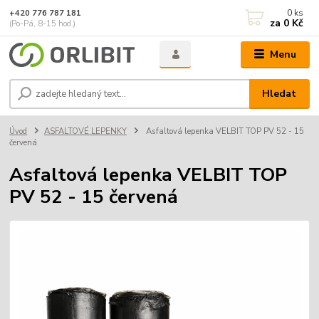
0
ks
+420 776 787 181
za
0 Kč
(Po-Pá, 8-15 hod.)
Menu
Hledat
Úvod
ASFALTOVÉ LEPENKY
Asfaltová lepenka VELBIT TOP PV 52 - 15
červená
Asfaltová lepenka VELBIT TOP
PV 52 - 15 červená