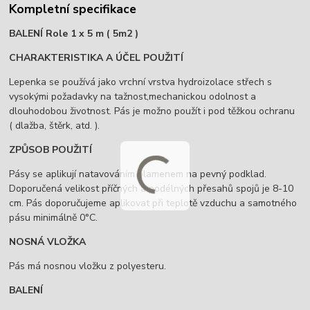
Kompletní specifikace
BALENÍ Role 1 x 5 m ( 5m2 )
CHARAKTERISTIKA A ÚČEL POUŽITÍ
Lepenka se používá jako vrchní vrstva hydroizolace střech s
vysokými požadavky na tažnost,mechanickou odolnost a
dlouhodobou životnost. Pás je možno použít i pod těžkou ochranu
( dlažba, štěrk, atd. ).
ZPŮSOB POUŽITÍ
Pásy se aplikují natavováním plamenem na pevný podklad.
Doporučená velikost příčných a podélných přesahů spojů je 8-10
cm. Pás doporučujeme aplikovat při teplotě vzduchu a samotného
pásu minimálně 0°C.
NOSNÁ VLOŽKA
Pás má nosnou vložku z polyesteru.
BALENÍ