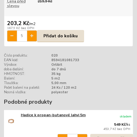
Cena před
219,9 Kč
slevou
203,2 Kč
/
m2
167,9 Kč
bez DPH
Přidat do košíku
Číslo produktu:
020
EAN kód:
8594181081733
Výrobce:
Orlibit
doba dodání:
do 7 dnů
HMOTNOST:
35 kg
Balení:
5 m2
Tloušťka:
5,00 mm
Počet balení na paletě:
24 Ks / 120 m2
Nosná vložka:
polyester
Podobné produkty
Hadice k propan-butanové lahvi 5m
skladem
549 Kč
/
ks
453,7 Kč
bez DPH