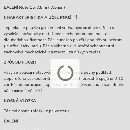
BALENÍ Role 1 x 7,5 m ( 7,5m2 )
CHARAKTERISTIKA A ÚČEL POUŽITÍ
Lepenka se používá jako vrchní vrstva hydroizolace střech s
vysokými požadavky na tažnost,mechanickou odolnost a
dlouhodobou životnost. Pás je možno použít i pod těžkou ochranu
( dlažba, štěrk, atd. ). Pás s výbornou dilatační schopností si
zachovává mechanické vlastnosti i za nízkých teplot.
ZPŮSOB POUŽITÍ
Pásy se aplikují natavováním plamenem na pevný podklad.
Doporučená velikost příčných a podélných přesahů spojů je 8-10
cm. Pás doporučujeme aplikovat při teplotě vzduchu a samotného
pásu minimálně -5°C.
NOSNÁ VLOŽKA
Pás má nosnou vložku z polyesteru.
BALENÍ