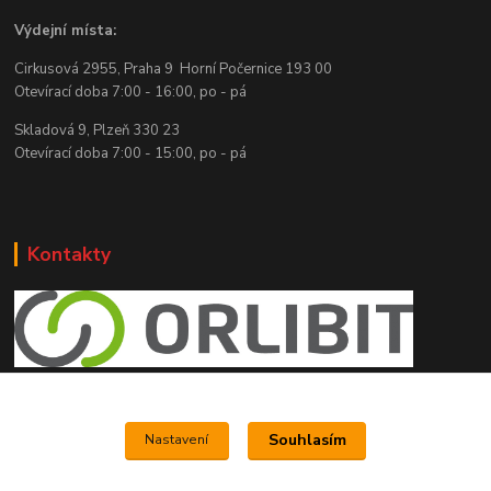
Výdejní místa:
Cirkusová 2955, Praha 9 Horní Počernice 193 00
Otevírací doba 7:00 - 16:00, po - pá
Skladová 9, Plzeň 330 23
Otevírací doba 7:00 - 15:00, po - pá
Kontakty
e shop Orlibit
Souhlasím
Nastavení
www.orlibit.cz
+420 776 787 181
(Po-Pá, 8-15 hod.)