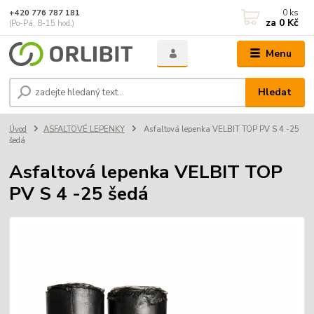
0
ks
+420 776 787 181
za
0 Kč
(Po-Pá, 8-15 hod.)
Menu
Hledat
Úvod
ASFALTOVÉ LEPENKY
Asfaltová lepenka VELBIT TOP PV S 4 -25
šedá
Asfaltová lepenka VELBIT TOP
PV S 4 -25 šedá