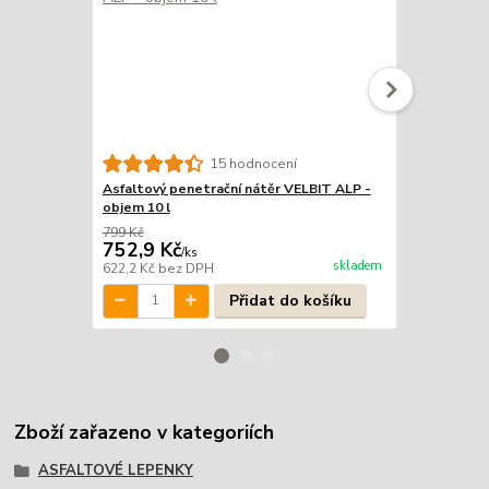
15 hodnocení
Asfaltový penetrační nátěr VELBIT ALP -
Asfaltový p
objem 10 l
objem 25 l
799 Kč
1 999 Kč
752,9 Kč
1 849 Kč
/
ks
skladem
622,2 Kč
bez DPH
1 528,1 Kč
b
Přidat do košíku
Zboží zařazeno v kategoriích
ASFALTOVÉ LEPENKY