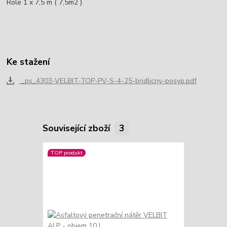
Role 1 x 7,5 m ( 7,5m2 )
Ke stažení
_ps_4303-VELBIT-TOP-PV-S-4-25-bridlicny-posyp.pdf
Související zboží
3
TOP produkt