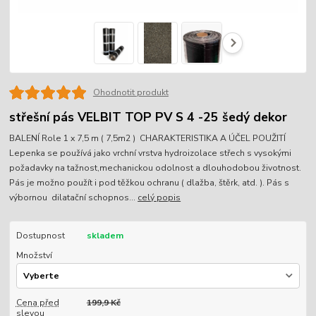
Ohodnotit produkt
střešní pás VELBIT TOP PV S 4 -25 šedý dekor
BALENÍ Role 1 x 7,5 m ( 7,5m2 ) CHARAKTERISTIKA A ÚČEL POUŽITÍ
Lepenka se používá jako vrchní vrstva hydroizolace střech s vysokými
požadavky na tažnost,mechanickou odolnost a dlouhodobou životnost.
Pás je možno použít i pod těžkou ochranu ( dlažba, štěrk, atd. ). Pás s
výbornou dilatační schopnos...
celý popis
Dostupnost
skladem
Množství
Cena před
199,9 Kč
slevou