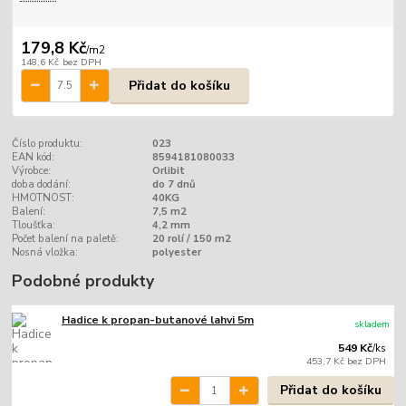
179,8 Kč
/
m2
148,6 Kč
bez DPH
Přidat do košíku
Číslo produktu:
023
EAN kód:
8594181080033
Výrobce:
Orlibit
doba dodání:
do 7 dnů
HMOTNOST:
40KG
Balení:
7,5 m2
Tloušťka:
4,2 mm
Počet balení na paletě:
20 rolí / 150 m2
Nosná vložka:
polyester
Podobné produkty
Hadice k propan-butanové lahvi 5m
skladem
549 Kč
/
ks
453,7 Kč
bez DPH
Přidat do košíku