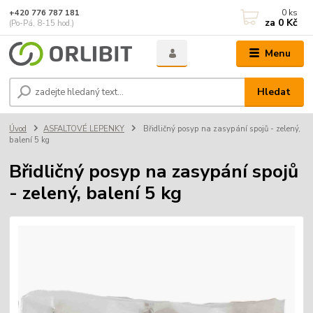
0
ks
+420 776 787 181
za
0 Kč
(Po-Pá, 8-15 hod.)
Menu
Hledat
Úvod
ASFALTOVÉ LEPENKY
Břidličný posyp na zasypání spojů - zelený,
balení 5 kg
Břidličný posyp na zasypání spojů
- zelený, balení 5 kg