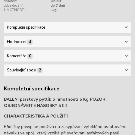
Výrobce:
Orlibit
doba dodání:
do 7 dnů
HMOTNOST:
5kg
Kompletní specifikace
Hodnocení
4
Komentáře
0
Související zboží
2
Kompletní specifikace
BALENÍ plastový pytlík o hmotnosti 5 Kg POZOR,
OBJEDNÁVEJTE NÁSOBKY 5 !!!!
CHARAKTERISTIKA A POUŽITÍ
Břidličný posyp se používá na zasypávání vyteklého asfaltového
návalku ve spoji, který vzniká při svařování asfaltových pásů.