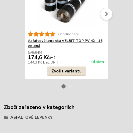
7 hodnocení
Asfaltová lepenka VELBIT TOP PV 42 - 15
Asfaltová l
zelená
42 zelená
179,9 Kč
189,9 Kč
174,6 Kč
179 Kč
/
m2
/
m
skladem
144,3 Kč
bez DPH
147,9 Kč
bez
Zvolit variantu
Zboží zařazeno v kategoriích
ASFALTOVÉ LEPENKY