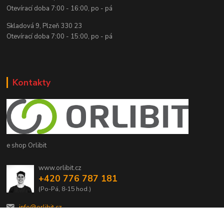
Otevírací doba 7:00 - 16:00, po - pá
Skladová 9, Plzeň 330 23
Otevírací doba 7:00 - 15:00, po - pá
Kontakty
e shop Orlibit
www.orlibit.cz
+420 776 787 181
(Po-Pá, 8-15 hod.)
info@orlibit.cz