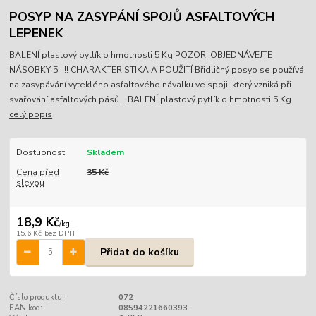
POSYP NA ZASYPÁNÍ SPOJŮ ASFALTOVÝCH
LEPENEK
BALENÍ plastový pytlík o hmotnosti 5 Kg POZOR, OBJEDNÁVEJTE
NÁSOBKY 5 !!!! CHARAKTERISTIKA A POUŽITÍ Břidličný posyp se používá
na zasypávání vyteklého asfaltového návalku ve spoji, který vzniká při
svařování asfaltových pásů. BALENÍ plastový pytlík o hmotnosti 5 Kg
celý popis
Dostupnost
Skladem
Cena před
35 Kč
slevou
18,9 Kč
/
kg
15,6 Kč
bez DPH
Přidat do košíku
Číslo produktu:
072
EAN kód:
08594221660393