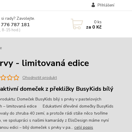
Přihlášení
 si rady? Zavolejte.
0
ks
 776 787 181
za
0 Kč
, 8-15 hod.)
e
vy - limitovaná edice
Ohodnotit produkt
raktivní domeček z překližky BusyKids bílý
produktu: Domeček BusyKids bílý s prvky v pastelových
h – limitovaná edice Edukativní dřevěné domečky BusyKids
ovaly do zhruba 40 zemí, a protože rádi stále něco tvoříme
, ve spolupráci s našimi kamarády z ElisDesign máme nyní
anou edici – bílý domeček s prvky v pa...
celý popis