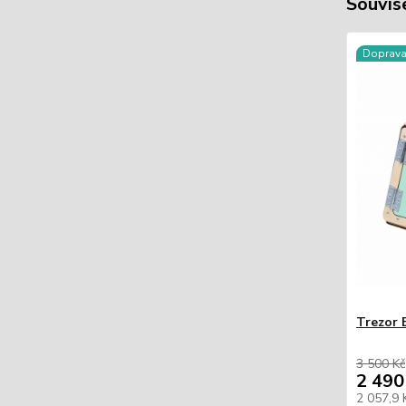
Souvise
Doprav
Trezor 
3 500 Kč
2 490
2 057,9