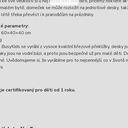
ke své velikosti si u něj může hrát více dětí, přičemž některé aktiv
 malém bytě, domeček se může rozložit na jednotlivé desky, takž
létě třeba převést i k prarodičům na prázdniny.
ké parametry:
: 60×40×40 cm
g
usyKids se vyrábí z vysoce kvalitní březové překližky, desky js
aky jsou na vodní bázi, a proto jsou bezpečné už pro malé děti. 
é. Uvědomujeme si, že vyrábíme pro to nejcennější, co v životě 
i.
je certifikovaný pro děti od 1 roku.