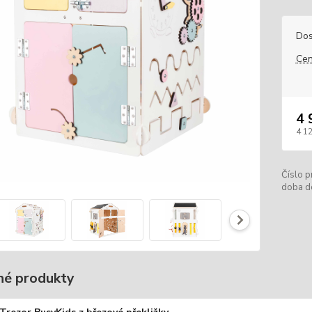
Dos
Cen
4 
4 1
Číslo p
doba d
é produkty