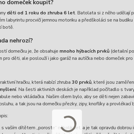
ho domeček koupit?
hny
děti od 1 roku do zhruba 6 let
. Batolata si z něho udělají
m labyrintu procvičí jemnou motoriku a předškoláci se na budíku n
cí botě.
uda nehrozí?
ostí domečku je, že obsahuje
mnoho hýbacích prvků
(detailní po
n pro děti, ale poslouží i jako garáž na autíčka nebo domeček pro
eraktivní hračku, která nabízí zhruba
30 prvků
, které jsou zaměře
myšlení
. Na šesti aktivních deskách je například počítadlo s tvar
abule nebo vkládačka. Našim cílem bylo, aby se děti nejen zabavi
sluhu, a tak jsou na domečku přezky, zipy, knoflíky a provlékací 
pis:
 vaším dítětem „poroste“ několik let, a je tak opravdu dobrou in