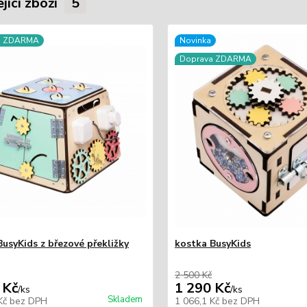
jící zboží
5
a ZDARMA
Novinka
Doprava ZDARMA
BusyKids z březové překližky
kostka BusyKids
2 500 Kč
 Kč
1 290 Kč
/
ks
/
ks
Skladem
 Kč
bez DPH
1 066,1 Kč
bez DPH