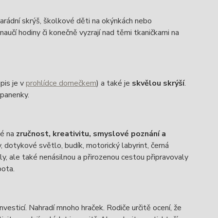
 parádní skrýš, školkové děti na okýnkách nebo
aučí hodiny či konečně vyzrají nad těmi tkaničkami na
pis je v
prohlídce domečkem
) a také je
skvělou skrýší
.
 panenky.
né na
zručnost, kreativitu, smyslové poznání a
y, dotykové světlo, budík, motorický labyrint, černá
ly, ale také nenásilnou a přirozenou cestou připravovaly
bota.
vesticí. Nahradí mnoho hraček. Rodiče určitě ocení, že