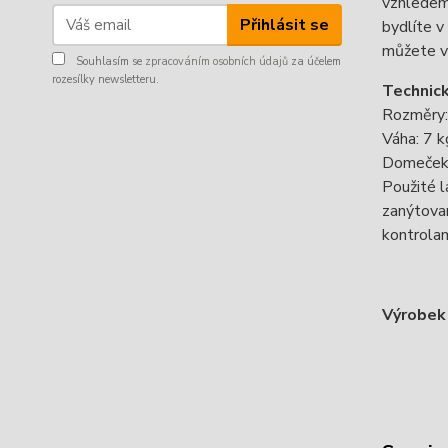
vzhledem 
Přihlásit se
bydlíte v
můžete v 
Souhlasím se
zpracováním osobních údajů
za účelem
rozesílky newsletteru.
Technic
Rozměry
Váha: 7 k
Domeček B
Použité l
zanýtovan
kontrolam
Výrobek 