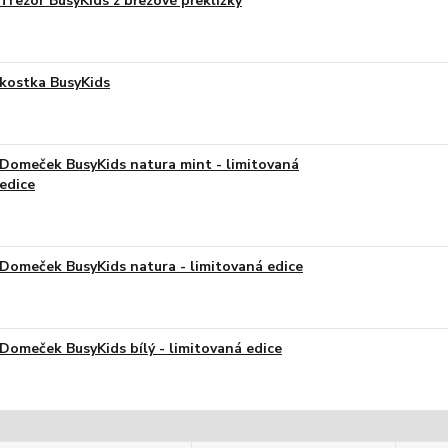
Trezor BusyKids z březové překližky
kostka BusyKids
Domeček BusyKids natura mint - limitovaná
edice
Domeček BusyKids natura - limitovaná edice
Domeček BusyKids bílý - limitovaná edice