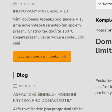
Kompl
13.08.2019
INOVOVANÝ MATERIÁL V 13
Komple
Vámi oblíbenou lepenku pod šindele V 13
jsme nově vylepšili samolepícím spojem
Popis pr
přesahu. Snadno tak docílíte 100 %
spojení přesahu velmi rychle a spole...
číst
Dome
celé
limi
Zobrazit všechny novinky
Blog
Edukativn
s našimi 
09.10.2019
pro holky
ASFALTOVÉ ŠINDELE - MODERNÍ
KRYTINA PRO DOMÁCÍ KUTILY
Asfaltové šindele jsou progresivní střešní