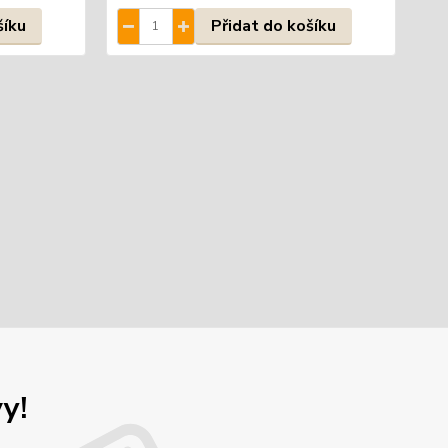
šíku
Přidat do košíku
y!