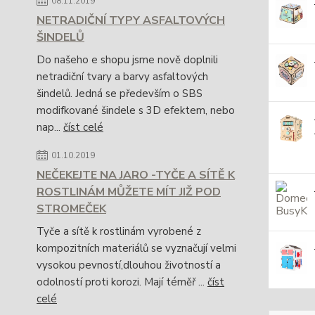
08.11.2019
NETRADIČNÍ TYPY ASFALTOVÝCH
ŠINDELŮ
Do našeho e shopu jsme nově doplnili
netradiční tvary a barvy asfaltových
šindelů. Jedná se především o SBS
modifkované šindele s 3D efektem, nebo
nap...
číst celé
01.10.2019
NEČEKEJTE NA JARO -TYČE A SÍTĚ K
ROSTLINÁM MŮŽETE MÍT JIŽ POD
STROMEČEK
Tyče a sítě k rostlinám vyrobené z
kompozitních materiálů se vyznačují velmi
vysokou pevností,dlouhou životností a
odolností proti korozi. Mají téměř ...
číst
celé