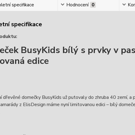
etní specifikace
Hodnocení
0
Ko
tní specifikace
oduktu:
ček BusyKids bílý s prvky v pa
tovaná edice
í dřevěné domečky BusyKids už putovaly do zhruba 40 zemí, a pr
kamarády z ElisDesign máme nyní limitovanou edici – bílý domeček
.