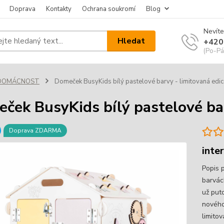
Doprava
Kontakty
Ochrana soukromí
Blog
Nevíte
Hledat
+420
(Po-Pá
DOMÁCNOST
Domeček BusyKids bílý pastelové barvy - limitovaná edic
ček BusyKids bílý pastelové bar
Doprava ZDARMA
inte
Popis 
barvác
už put
nového
limitov