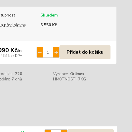
tupnost
Skladem
a před slevou
5 550 Kč
990 Kč
/
ks
Přidat do košíku
24 Kč
bez DPH
roduktu:
220
Výrobce:
Orlimex
odání:
7 dnů
HMOTNOST:
7KG