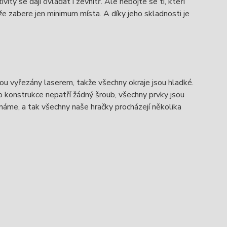
ity se dají ovládat i zevnitř. Ale nebojte se ti, kteří
e zabere jen minimum místa. A díky jeho skladnosti je
ou vyřezány laserem, takže všechny okraje jsou hladké.
Do konstrukce nepatří žádný šroub, všechny prvky jsou
máme, a tak všechny naše hračky procházejí několika