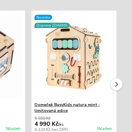
Novinka
No
Doprava ZDARMA
D
Domeček BusyKids natura mint -
Do
limitovaná edice
ed
5 550 Kč
5 5
4 990 Kč
4 
/
ks
Skladem
Skladem
4 124 Kč
bez DPH
4 