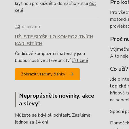
Pro ko
krytinou pro každého domácího kutila
číst
celé
Pro všec
motorické
provléka
01.08.2019
UŽ JSTE SLYŠELI O KOMPOZITNÍCH
Proč n
KARI SÍTÍCH
Výjimečn
Čedičové kompozitní materiály jsou
A to neje
budoucností ve stavebnictví
číst celé
Co učí?
Zobrazit všechny články
Jde o int
logické 
křídová t
Nepropásněte novinky, akce
na sebeob
a slevy!
Spodní po
Můžete se kdykoli odhlásit. Zasíláme
jednou za 14 dní.
Domeček s