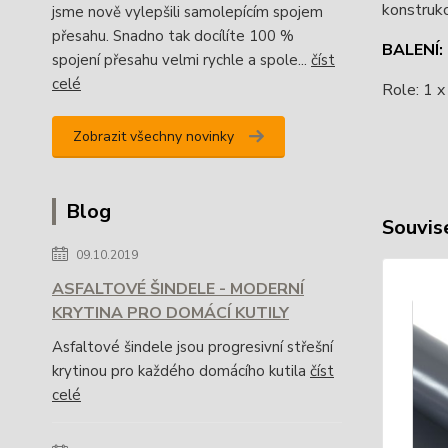
konstrukc
jsme nově vylepšili samolepícím spojem
přesahu. Snadno tak docílíte 100 %
BALENÍ:
spojení přesahu velmi rychle a spole...
číst
celé
Role: 1 
Zobrazit všechny novinky
Blog
Souvise
09.10.2019
ASFALTOVÉ ŠINDELE - MODERNÍ
KRYTINA PRO DOMÁCÍ KUTILY
Asfaltové šindele jsou progresivní střešní
krytinou pro každého domácího kutila
číst
celé