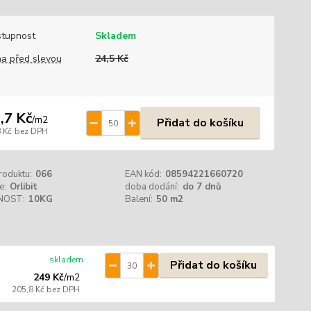
tupnost
Skladem
a před slevou
24,5 Kč
,7 Kč
/
m2
Přidat do košíku
 Kč
bez DPH
roduktu:
066
EAN kód:
08594221660720
e:
Orlibit
doba dodání:
do 7 dnů
NOST:
10KG
Balení:
50 m2
skladem
Přidat do košíku
249 Kč
/
m2
205,8 Kč
bez DPH