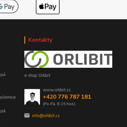
Kontakty
 pá
e shop Orlibit
www.orlibit.cz
+420 776 787 181
očernice
(Po-Pá, 8-15 hod.)
 pá
info@orlibit.cz