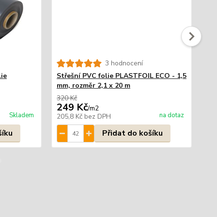
3 hodnocení
ie
Střešní PVC folie PLASTFOIL ECO - 1,5
Op
mm, rozměr 2,1 x 20 m
10
320 Kč
355
249 Kč
2
/
m2
Skladem
na dotaz
205,8 Kč
bez DPH
24
šíku
Přidat do košíku