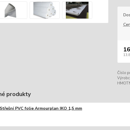
Dos
Cen
16
13,8
Číslo p
Výrobc
HMOT
é produkty
Střešní PVC folie Armourplan IKO 1,5 mm