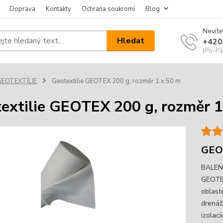
Doprava
Kontakty
Ochrana soukromí
Blog
Nevíte
Hledat
+420
(Po-Pá
GEOTEXTÍLIE
Geotextilie GEOTEX 200 g, rozměr 1 x 50 m
extilie GEOTEX 200 g, rozměr 1
GEO
BALENÍ
GEOTEX
oblaste
drenáž
izolací