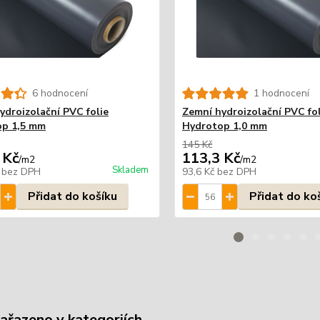
6 hodnocení
1 hodnocení
ydroizolační PVC folie
Zemní hydroizolační PVC fol
op 1,5 mm
Hydrotop 1,0 mm
145 Kč
 Kč
113,3 Kč
/
m2
/
m2
Skladem
č
bez DPH
93,6 Kč
bez DPH
Přidat do košíku
Přidat do ko
zařazeno v kategoriích