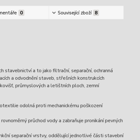
mentáře
0
Související zboží
8
tavebnictví a to jako filtrační, separační, ochranná
acích a odvodnění staveb, střešních konstrukcích
rkovišť, průmyslových a letištních ploch, zemní
eotextilie odolná proti mechanickému poškození
ovnoměrný průchod vody a zabraňuje pronikání pevných
í separační vrstvy, oddělující jednotlivé části stavební