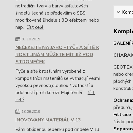
netradiční tvary a barvy asfaltových
Kompl
šindelů. Jedná se především o SBS
modifkované šindele s 3D efektem, nebo
nap...
číst celé
Komple
01.10.2019
BALENÍ:
NEČEKEJTE NA JARO -TYČE A SÍTĚ K
ROSTLINÁM MŮŽETE MÍT JIŽ POD
CHARAK
STROMEČEK
GEOTEX 20
Tyče a sítě k rostlinám vyrobené z
nebo dren
kompozitních materiálů se vyznačují velmi
plochých 
vysokou pevností,dlouhou životností a
konstrukc
odolností proti korozi. Mají téměř ...
číst
celé
Ochrana
předurčuj
13.08.2019
Filtrace
INOVOVANÝ MATERIÁL V 13
částic po
Separac
Vámi oblíbenou lepenku pod šindele V 13