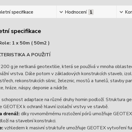
etní specifikace
Hodnocení
1
Ko
tní specifikace
Role: 1 x 50m ( 50m2 )
TERISTIKA A POUŽITÍ
0 g je netkaná geotextilie, která se používá v mnoha oblastech s
ážní vrstva. Dále potom v základových konstrukcích staveb, izol
střech, rekonstrukcích silnic, železnic, mostů a tunelů, stavby pa
e, hráze, náspy, deponie a nádrže.
:
schopnost adaptace na různé druhy hornin podloží. Struktura g
e GEOTEX k ochraně hlavní izolační vrstvy ve stavbě.
 a drenáž:
díky rovnoměrnému rozložení pórů umožňuje GEOTEX r
dloží na stavební konstrukci.
e:
vzhledem k masivní struktuře umožňuje GEOTEX vytvoření funkčn