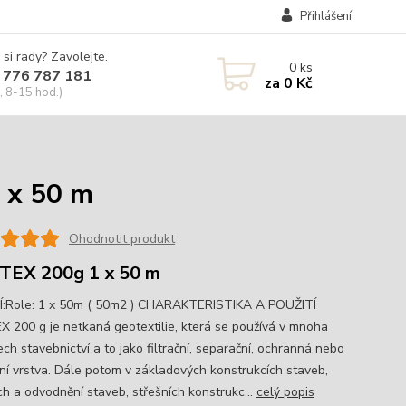
Přihlášení
 si rady? Zavolejte.
0
ks
 776 787 181
za
0 Kč
, 8-15 hod.)
 x 50 m
Ohodnotit produkt
TEX 200g 1 x 50 m
:Role: 1 x 50m ( 50m2 ) CHARAKTERISTIKA A POUŽITÍ
 200 g je netkaná geotextilie, která se používá v mnoha
ch stavebnictví a to jako filtrační, separační, ochranná nebo
ní vrstva. Dále potom v základových konstrukcích staveb,
ch a odvodnění staveb, střešních konstrukc...
celý popis