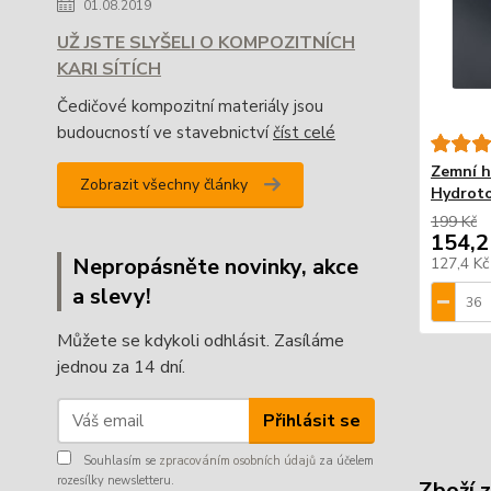
01.08.2019
UŽ JSTE SLYŠELI O KOMPOZITNÍCH
KARI SÍTÍCH
Čedičové kompozitní materiály jsou
budoucností ve stavebnictví
číst celé
Zemní h
Zobrazit všechny články
Hydrot
199 Kč
154,2
Nepropásněte novinky, akce
127,4 K
a slevy!
Můžete se kdykoli odhlásit. Zasíláme
jednou za 14 dní.
Přihlásit se
Souhlasím se
zpracováním osobních údajů
za účelem
rozesílky newsletteru.
Zboží 