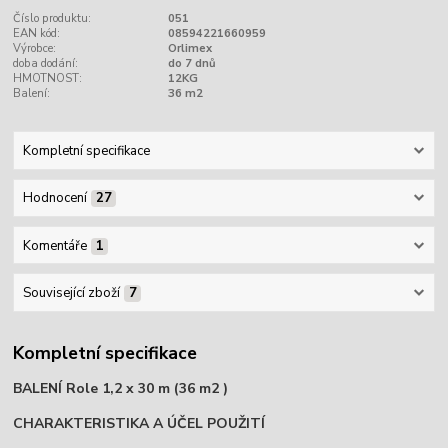
Číslo produktu:
051
EAN kód:
08594221660959
Výrobce:
Orlimex
doba dodání:
do 7 dnů
HMOTNOST:
12KG
Balení:
36 m2
Kompletní specifikace
Hodnocení
27
Komentáře
1
Související zboží
7
Kompletní specifikace
BALENÍ Role 1,2 x 30 m (36 m2 )
CHARAKTERISTIKA A ÚČEL POUŽITÍ