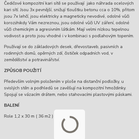
Čedičové kompozitní kari sítě se používají jako náhrada ocelových
kari sítí. Jsou 3x pevnější, snižují tlouštku betonu cca o 10%, přitom
jsou 7x lehčí, jsou elektricky a magneticky nevodivé, odolné vůči
korozi/nikdy Vám nezreznou, jsou odolné vůči UV záření, odolné
vůči chemickým a agresivním látkám. Mají velmi nízkou tepelnou
vodivost a proto jsou vhodné i v kombinaci s podlahovým topením.
Používají se do základových desek, dřevostaveb, pasivních a
rodinných domů, opěrných zdí, čističek odpadních vod, v
zemědělství a potravinářství.
ZPŮSOB POUŽITÍ
Především volným položením v ploše na distanční podložky, u
svislých stěn a podhledů se zavěšují na kompozitní hmoždinky.
Spojují se vázacím drátem, nebo stahovacími plastovými páskami.
BALENÍ
Role 1,2 x 30 m ( 36 m2 )