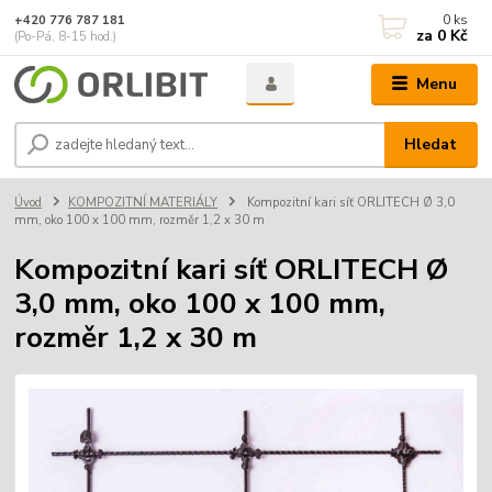
0
ks
+420 776 787 181
za
0 Kč
(Po-Pá, 8-15 hod.)
Menu
Hledat
Úvod
KOMPOZITNÍ MATERIÁLY
Kompozitní kari síť ORLITECH Ø 3,0
mm, oko 100 x 100 mm, rozměr 1,2 x 30 m
Kompozitní kari síť ORLITECH Ø
3,0 mm, oko 100 x 100 mm,
rozměr 1,2 x 30 m