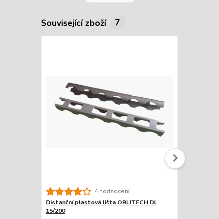
Související zboží
7
4 hodnocení
Distanční plastová lišta ORLITECH DL
Distanční p
15/200
20/200