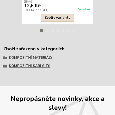
23 Kč
21 Kč
12,6 Kč
13,2 Kč
/
bm
/
b
Skladem
10,4 Kč
bez DPH
10,9 Kč
bez 
Zvolit variantu
Zboží zařazeno v kategoriích
KOMPOZITNÍ MATERIÁLY
KOMPOZITNÍ KARI SÍTĚ
Nepropásněte novinky, akce a
slevy!