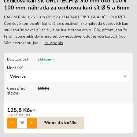
čedičová kari síť ORLITECH Ø 3,0 mm oko 100 x
100 mm, náhrada za ocelovou kari síť Ø 5 a 6mm
BALENÍ Role 1,2 x 30 m (36 m2 ) CHARAKTERISTIKA A ÚČEL POUŽITÍ
Čedičové kompozitní kari sítě se používají jako náhrada ocelových kari
sítí. Jsou 3x pevnější, snižují tlouštku betonu cca o 10%, přitom jsou 7x
lehčí, jsou elektricky a magneticky nevodivé, odolné vůči korozi/nikdy
Vám nezreznou, jsou...
celý popis
Dostupnost
skladem
Množství
Cena před
165 Kč
slevou
125,8 Kč
/
m2
104 Kč
bez DPH
Přidat do košíku