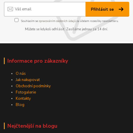
Přihlásit se
Souhlasím se
zpracováním osobních údajů
za účelem rozesílky newsletteru.
Můžete se kdykoli odhlásit. Zasíláme jednou za 14 dní.
Informace pro zákazníky
O nás
Jak nakupovat
Obchodní podmínky
Fotogalerie
Kontakty
Blog
Nejčtenější na blogu