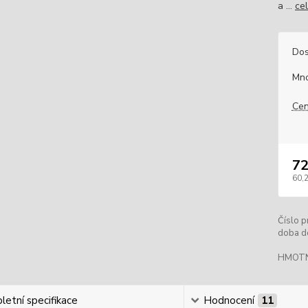
a ...
ce
Dos
Mno
Cen
72
60,2
Číslo p
doba d
HMOT
etní specifikace
Hodnocení
11