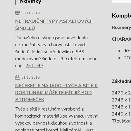
Novinky
08.11.2019
Komple
NETRADIČNÍ TYPY ASFALTOVÝCH
Rozměry
ŠINDELŮ
Do našeho e shopu jsme nově doplnili
CHARAK
netradiční tvary a barvy asfaltových
dře
šindelů. Jedná se především o SBS
POU
modifkované šindele s 3D efektem, nebo
nap...
číst celé
01.10.2019
Základní
NEČEKEJTE NA JARO -TYČE A SÍTĚ K
ROSTLINÁM MŮŽETE MÍT JIŽ POD
2470 x 
STROMEČEK
2745 x 
2745 x 
Tyče a sítě k rostlinám vyrobené z
2440 x 
kompozitních materiálů se vyznačují velmi
Tloušťka
vysokou pevností,dlouhou životností a
odolností proti korozi. Mají téměř ...
číst