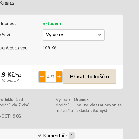
lý popis
tupnost
Skladem
žství
a před slevou
109 Kč
,9 Kč
/
m2
Přidat do košíku
 Kč
bez DPH
roduktu:
123
Výrobce:
Orlimex
odání:
do 7 dnů
dodání
pouze vlastní odvoz ze
materiálu:
skladu Litomyšl
NOST:
9KG
Komentáře
1