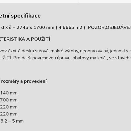
tní specifikace
 d x š = 2745 x 1700 mm ( 4,6665 m2 ), POZOR,OBJEDÁV
TERISTIKA A POUŽITÍ
vovláknitá deska surová, mokré výroby, neopracovaná, jednostra
ŽITÍ: Pro další povrchovou úpravu, obalový materiál, ve stavebni
 rozměry a provedení:
2140 mm
1700 mm
1220 mm
1220 mm
 3,2 – 5 mm