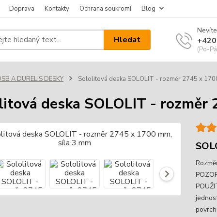
Doprava
Kontakty
Ochrana soukromí
Blog
Nevíte
Hledat
+420
(Po-Pá
OSB A DURELIS DESKY
Sololitová deska SOLOLIT - rozměr 2745 x 170
litová deska SOLOLIT - rozměr 
SOL
Rozměr
POZOR
POUŽIT
jednos
povrch