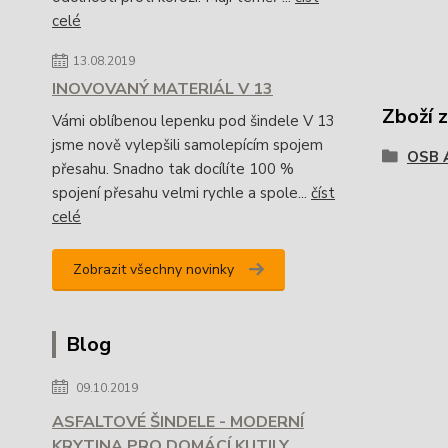
celé
13.08.2019
INOVOVANÝ MATERIÁL V 13
Zboží 
Vámi oblíbenou lepenku pod šindele V 13
jsme nově vylepšili samolepícím spojem
OSB 
přesahu. Snadno tak docílíte 100 %
spojení přesahu velmi rychle a spole...
číst
celé
Zobrazit všechny novinky
Blog
09.10.2019
ASFALTOVÉ ŠINDELE - MODERNÍ
KRYTINA PRO DOMÁCÍ KUTILY