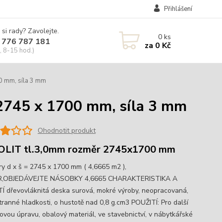
Přihlášení
 si rady? Zavolejte.
0
ks
 776 787 181
za
0 Kč
, 8-15 hod.)
0 mm, síla 3 mm
2745 x 1700 mm, síla 3 mm
Ohodnotit produkt
OLIT tl.3,0mm rozměr 2745x1700 mm
y d x š = 2745 x 1700 mm ( 4,6665 m2 ),
,OBJEDÁVEJTE NÁSOBKY 4,6665 CHARAKTERISTIKA A
Í dřevovláknitá deska surová, mokré výroby, neopracovaná,
tranné hladkosti, o hustotě nad 0,8 g.cm3 POUŽITÍ: Pro další
ovou úpravu, obalový materiál, ve stavebnictví, v nábytkářské