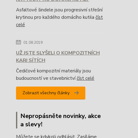
Asfaltové šindele jsou progresivní střešní
krytinou pro každého domácího kutila
číst
celé
01.08.2019
UŽ JSTE SLYŠELI O KOMPOZITNÍCH
KARI SÍTÍCH
Čedičové kompozitní materiály jsou
budoucností ve stavebnictví
číst celé
Zobrazit všechny články
Nepropásněte novinky, akce
a slevy!
Můžete se kdykoli odhlásit. Zasíláme