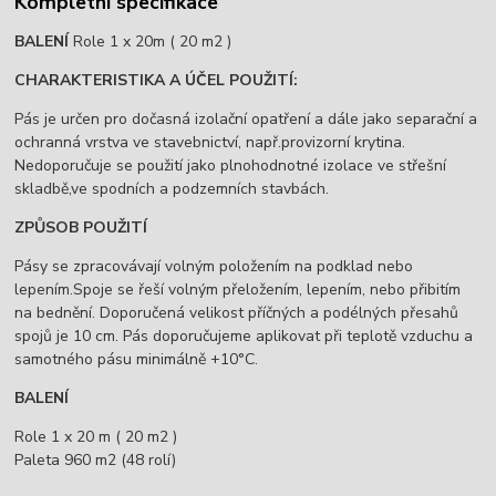
Kompletní specifikace
BALENÍ
Role 1 x 20m ( 20 m2 )
CHARAKTERISTIKA A ÚČEL POUŽITÍ:
Pás je určen pro dočasná izolační opatření a dále jako separační a
ochranná vrstva ve stavebnictví, např.provizorní krytina.
Nedoporučuje se použití jako plnohodnotné izolace ve střešní
skladbě,ve spodních a podzemních stavbách.
ZPŮSOB POUŽITÍ
Pásy se zpracovávají volným položením na podklad nebo
lepením.Spoje se řeší volným přeložením, lepením, nebo přibitím
na bednění. Doporučená velikost příčných a podélných přesahů
spojů je 10 cm. Pás doporučujeme aplikovat při teplotě vzduchu a
samotného pásu minimálně +10°C.
BALENÍ
Role 1 x 20 m ( 20 m2 )
Paleta 960 m2 (48 rolí)