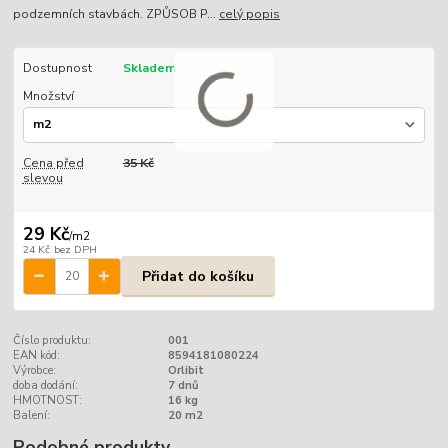
podzemních stavbách. ZPŮSOB P...
celý popis
Dostupnost
Skladem
Množství
Cena před
35 Kč
slevou
29 Kč
/
m2
24 Kč
bez DPH
Přidat do košíku
Číslo produktu:
001
EAN kód:
8594181080224
Výrobce:
Orlibit
doba dodání:
7 dnů
HMOTNOST:
16 kg
Balení:
20 m2
Podobné produkty