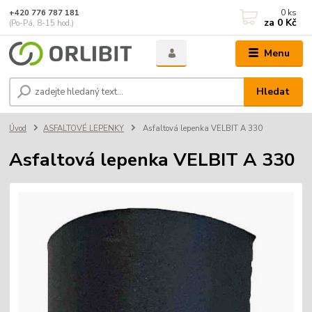
0
ks
+420 776 787 181
za
0 Kč
(Po-Pá, 8-15 hod.)
Menu
Hledat
Úvod
ASFALTOVÉ LEPENKY
Asfaltová lepenka VELBIT A 330
Asfaltová lepenka VELBIT A 330