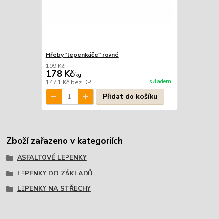
Hřeby "lepenkáče" rovné
199 Kč
178 Kč
/
kg
skladem
147,1 Kč
bez DPH
Přidat do košíku
Zboží zařazeno v kategoriích
ASFALTOVÉ LEPENKY
LEPENKY DO ZÁKLADŮ
LEPENKY NA STŘECHY