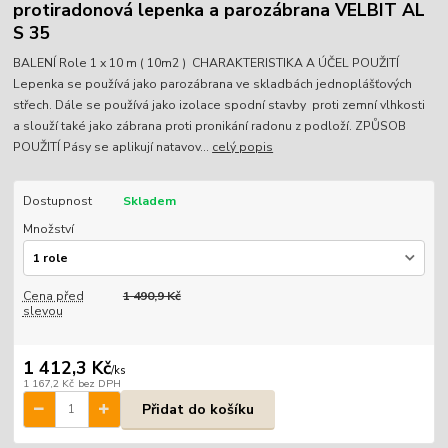
protiradonová lepenka a parozábrana VELBIT AL
S 35
BALENÍ Role 1 x 10 m ( 10m2 ) CHARAKTERISTIKA A ÚČEL POUŽITÍ
Lepenka se používá jako parozábrana ve skladbách jednoplášťových
střech. Dále se používá jako izolace spodní stavby proti zemní vlhkosti
a slouží také jako zábrana proti pronikání radonu z podloží. ZPŮSOB
POUŽITÍ Pásy se aplikují natavov...
celý popis
Dostupnost
Skladem
Množství
Cena před
1 490,9 Kč
slevou
1 412,3 Kč
/
ks
1 167,2 Kč
bez DPH
Přidat do košíku