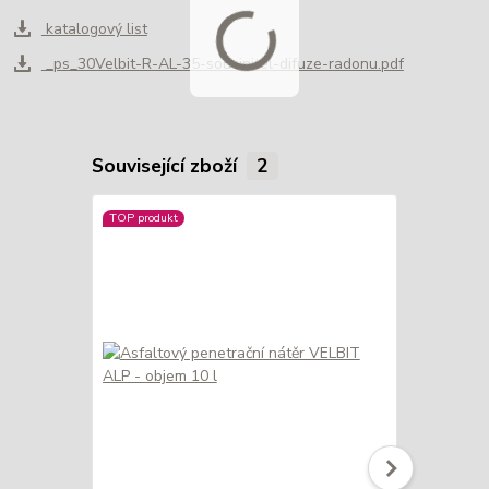
katalogový list
_ps_30Velbit-R-AL-35-soucinitel-difuze-radonu.pdf
Související zboží
2
TOP produkt