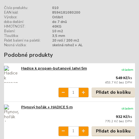
Číslo produktu:
010
EAN kód:
8594181080200
Výrobce:
Orlibit
doba dodání:
do 7 dnů
HMOTNOST:
40KG
Balení:
10 m2
Tloušťka:
3,5 mm
Počet balení na paletě:
20 rolí / 200 m2
Nosná vložka:
skelná rohož + AL
Podobné produkty
Hadice k propan-butanové lahvi 5m
skladem
549 Kč
/
ks
453,7 Kč
bez DPH
Přidat do košíku
Plynový hořák + HADICE 5 m
skladem
932 Kč
/
ks
770,2 Kč
bez DPH
Přidat do košíku