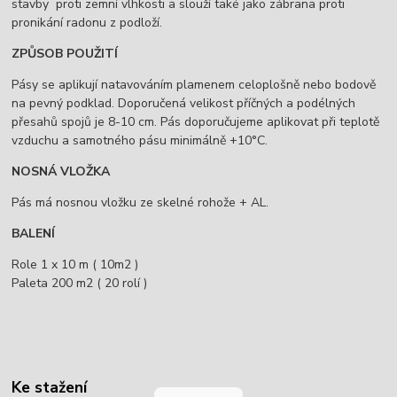
stavby proti zemní vlhkosti a slouží také jako zábrana proti
pronikání radonu z podloží.
ZPŮSOB POUŽITÍ
Pásy se aplikují natavováním plamenem celoplošně nebo bodově
na pevný podklad. Doporučená velikost příčných a podélných
přesahů spojů je 8-10 cm. Pás doporučujeme aplikovat při teplotě
vzduchu a samotného pásu minimálně +10°C.
NOSNÁ VLOŽKA
Pás má nosnou vložku ze skelné rohože + AL.
BALENÍ
Role 1 x 10 m ( 10m2 )
Paleta 200 m2 ( 20 rolí )
Ke stažení