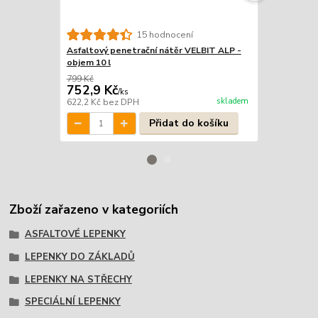
15 hodnocení
Asfaltový penetrační nátěr VELBIT ALP -
Asfaltový p
objem 10 l
objem 25 l
799 Kč
1 999 Kč
752,9 Kč
1 849 Kč
/
ks
skladem
622,2 Kč
bez DPH
1 528,1 Kč
b
Přidat do košíku
Zboží zařazeno v kategoriích
ASFALTOVÉ LEPENKY
LEPENKY DO ZÁKLADŮ
LEPENKY NA STŘECHY
SPECIÁLNÍ LEPENKY