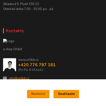
Skladová 9, Plzeň 330 23
Otevírací doba 7:00 - 15:00, po - pá
Kontakty
e shop Orlibit
www.orlibit.cz
+420 776 787 181
(Po-Pá, 8-15 hod.)
info@orlibit.cz
Souhlasím
Nastavení