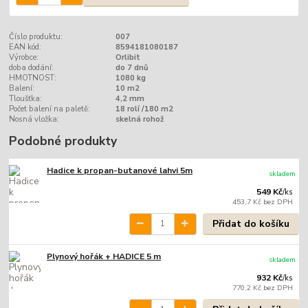
Číslo produktu:
007
EAN kód:
8594181080187
Výrobce:
Orlibit
doba dodání:
do 7 dnů
HMOTNOST:
1080 kg
Balení:
10 m2
Tloušťka:
4,2 mm
Počet balení na paletě:
18 rolí /180 m2
Nosná vložka:
skelná rohož
Podobné produkty
Hadice k propan-butanové lahvi 5m
skladem
549 Kč
/
ks
453,7 Kč
bez DPH
Přidat do košíku
Plynový hořák + HADICE 5 m
skladem
932 Kč
/
ks
770,2 Kč
bez DPH