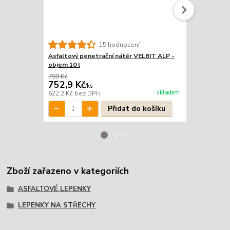
15 hodnocení
Asfaltový penetrační nátěr VELBIT ALP -
Asfaltový p
objem 10 l
objem 25 l
799 Kč
1 999 Kč
752,9 Kč
1 849 Kč
/
ks
skladem
622,2 Kč
bez DPH
1 528,1 Kč
b
Přidat do košíku
Zboží zařazeno v kategoriích
ASFALTOVÉ LEPENKY
LEPENKY NA STŘECHY