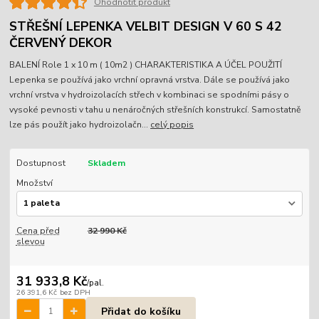
Ohodnotit produkt
STŘEŠNÍ LEPENKA VELBIT DESIGN V 60 S 42
ČERVENÝ DEKOR
BALENÍ Role 1 x 10 m ( 10m2 ) CHARAKTERISTIKA A ÚČEL POUŽITÍ
Lepenka se používá jako vrchní opravná vrstva. Dále se používá jako
vrchní vrstva v hydroizolacích střech v kombinaci se spodními pásy o
vysoké pevnosti v tahu u nenáročných střešních konstrukcí. Samostatně
lze pás použít jako hydroizolačn...
celý popis
Dostupnost
Skladem
Množství
Cena před
32 990 Kč
slevou
31 933,8 Kč
/
pal.
26 391,6 Kč
bez DPH
Přidat do košíku