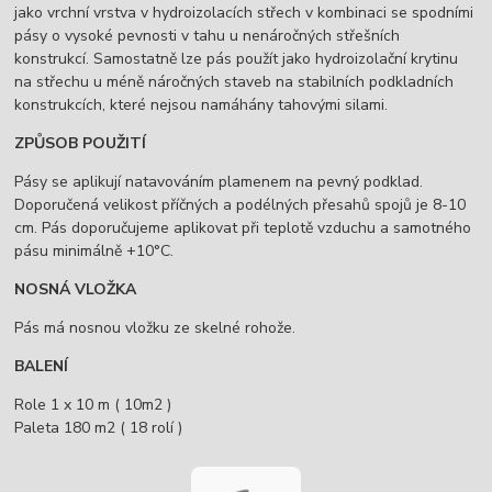
jako vrchní vrstva v hydroizolacích střech v kombinaci se spodními
pásy o vysoké pevnosti v tahu u nenáročných střešních
konstrukcí. Samostatně lze pás použít jako hydroizolační krytinu
na střechu u méně náročných staveb na stabilních podkladních
konstrukcích, které nejsou namáhány tahovými silami.
ZPŮSOB POUŽITÍ
Pásy se aplikují natavováním plamenem na pevný podklad.
Doporučená velikost příčných a podélných přesahů spojů je 8-10
cm. Pás doporučujeme aplikovat při teplotě vzduchu a samotného
pásu minimálně +10°C.
NOSNÁ VLOŽKA
Pás má nosnou vložku ze skelné rohože.
BALENÍ
Role 1 x 10 m ( 10m2 )
Paleta 180 m2 ( 18 rolí )