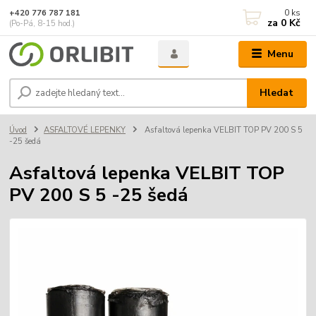
0
ks
+420 776 787 181
za
0 Kč
(Po-Pá, 8-15 hod.)
Menu
Hledat
Úvod
ASFALTOVÉ LEPENKY
Asfaltová lepenka VELBIT TOP PV 200 S 5
-25 šedá
Asfaltová lepenka VELBIT TOP
PV 200 S 5 -25 šedá