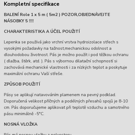
Kompletní specifikace
BALENÍ Role 1 x 5 m ( 5m2 ) POZOR,OBJEDNÁVEJTE
NÁSOBKY 5 !!!!
CHARAKTERISTIKA A ÚČEL POUŽITÍ
Lepenka se používá jako vrchní vrstva hydroizolace střech s
vysokými požadavky na tažnost,mechanickou odolnost a
dlouhodobou životnost. Pás je možno použít i pod těžkou ochranu
( dlažba, štěrk, atd. ). Pás s výbornou dilatační schopností si
zachovává mechanické vlastnosti i za nízkých teplot a poskytuje
maximální ochranu Vaší střeše.
ZPŮSOB POUŽITÍ
Pásy se aplikují natavováním plamenem na pevný podklad.
Doporučená velikost příčných a podélných přesahů spojů je 8-10
cm. Pás doporučujeme aplikovat při teplotě vzduchu a samotného
pásu minimálně -5°C.
NOSNÁ VLOŽKA
Pás má nosnou vložku z polyesteru.