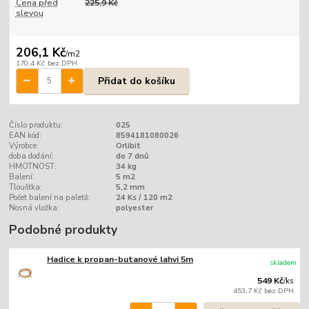
Cena před
225,9 Kč
slevou
206,1 Kč
/
m2
170,4 Kč
bez DPH
Přidat do košíku
Číslo produktu:
025
EAN kód:
8594181080026
Výrobce:
Orlibit
doba dodání:
do 7 dnů
HMOTNOST:
34 kg
Balení:
5 m2
Tloušťka:
5,2 mm
Počet balení na paletě:
24 Ks / 120 m2
Nosná vložka:
polyester
Podobné produkty
Hadice k propan-butanové lahvi 5m
skladem
549 Kč
/
ks
453,7 Kč
bez DPH