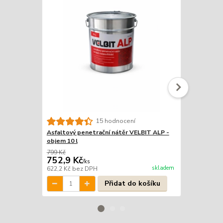
15 hodnocení
Asfaltový penetrační nátěr VELBIT ALP -
Asfaltový p
objem 10 l
objem 25 l
799 Kč
1 999 Kč
752,9 Kč
1 849 Kč
/
ks
skladem
622,2 Kč
bez DPH
1 528,1 Kč
b
Přidat do košíku