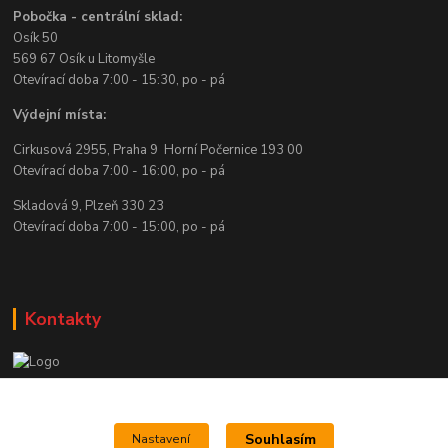
Pobočka - centrální sklad:
Osík 50
569 67 Osík u Litomyšle
Otevírací doba 7:00 - 15:30, po - pá
Výdejní místa:
Cirkusová 2955, Praha 9 Horní Počernice 193 00
Otevírací doba 7:00 - 16:00, po - pá
Skladová 9, Plzeň 330 23
Otevírací doba 7:00 - 15:00, po - pá
Kontakty
e shop Orlibit
Souhlasím
Nastavení
www.orlibit.cz