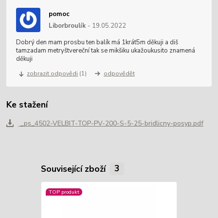
pomoc
Liborbroulík
19.05.2022
Dobrý den mam prosbu ten balík má 1krát5m děkuji a diš
tamzadam metryštvereční tak se mikšiku ukažoukusito znamená
děkuji
zobrazit odpovědi
(1)
odpovědět
Ke stažení
_ps_4502-VELBIT-TOP-PV-200-S-5-25-bridlicny-posyp.pdf
Související zboží
3
TOP produkt