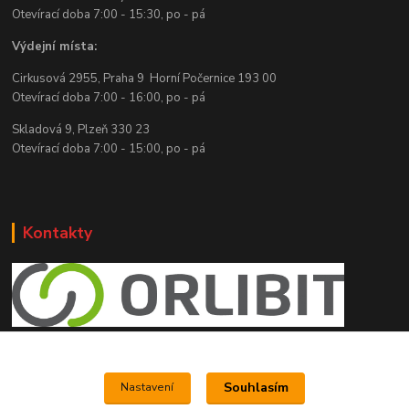
Otevírací doba 7:00 - 15:30, po - pá
Výdejní místa:
Cirkusová 2955, Praha 9 Horní Počernice 193 00
Otevírací doba 7:00 - 16:00, po - pá
Skladová 9, Plzeň 330 23
Otevírací doba 7:00 - 15:00, po - pá
Kontakty
e shop Orlibit
Souhlasím
Nastavení
www.orlibit.cz
+420 776 787 181