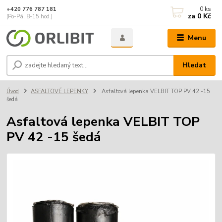
0
ks
+420 776 787 181
za
0 Kč
(Po-Pá, 8-15 hod.)
Menu
Hledat
Úvod
ASFALTOVÉ LEPENKY
Asfaltová lepenka VELBIT TOP PV 42 -15
šedá
Asfaltová lepenka VELBIT TOP
PV 42 -15 šedá