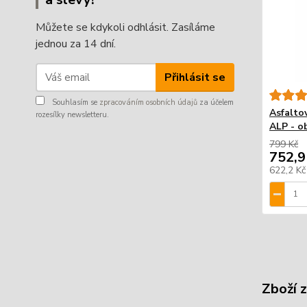
Můžete se kdykoli odhlásit. Zasíláme
jednou za 14 dní.
Přihlásit se
Souhlasím se
zpracováním osobních údajů
za účelem
Asfalto
rozesílky newsletteru.
ALP - o
799 Kč
752,9
622,2 K
Zboží 