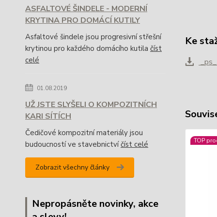
ASFALTOVÉ ŠINDELE - MODERNÍ
KRYTINA PRO DOMÁCÍ KUTILY
Asfaltové šindele jsou progresivní střešní
Ke sta
krytinou pro každého domácího kutila
číst
celé
_ps_
01.08.2019
UŽ JSTE SLYŠELI O KOMPOZITNÍCH
Souvise
KARI SÍTÍCH
Čedičové kompozitní materiály jsou
TOP pro
budoucností ve stavebnictví
číst celé
Zobrazit všechny články
Nepropásněte novinky, akce
a slevy!