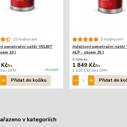
15 hodnocení
5 hodnocení
vý penetrační nátěr VELBIT
Asfaltový penetrační nátěr
bjem 10 l
ALP - objem 25 l
1 999 Kč
 Kč
1 849 Kč
/
ks
/
ks
skladem
č
bez DPH
1 528,1 Kč
bez DPH
Přidat do košíku
Přidat do ko
zařazeno v kategoriích