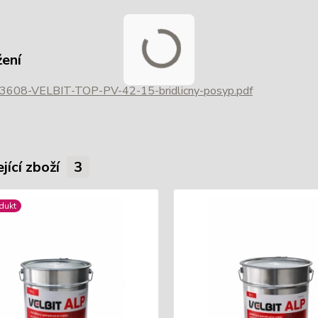
žení
3608-VELBIT-TOP-PV-42-15-bridlicny-posyp.pdf
jící zboží
3
dukt