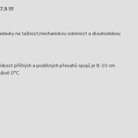
5 !!!!
ožadavky na tažnost,mechanickou odolnost a dlouhodobou
ikost příčných a podélných přesahů spojů je 8-10 cm.
álně 0°C.