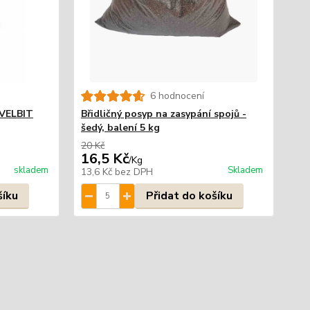
6 hodnocení
 VELBIT
Břidličný posyp na zasypání spojů -
šedý, balení 5 kg
20 Kč
16,5 Kč
/
Kg
skladem
Skladem
13,6 Kč
bez DPH
šíku
Přidat do košíku