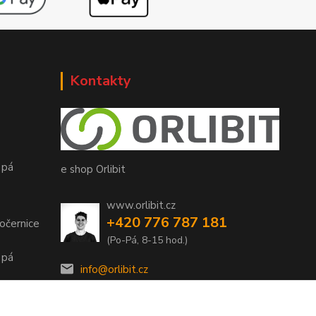
Kontakty
 pá
e shop Orlibit
www.orlibit.cz
+420 776 787 181
očernice
(Po-Pá, 8-15 hod.)
 pá
info@orlibit.cz
 pá