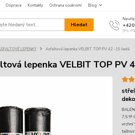
Doprava
Kontakty
Ochrana soukromí
Blog
Nevíte
Hledat
+420
(Po-Pá
ASFALTOVÉ LEPENKY
Asfaltová lepenka VELBIT TOP PV 42 -15 šedá
ltová lepenka VELBIT TOP PV 4
stře
deko
BALENÍ
7,5 !!
vrchní
tažnos