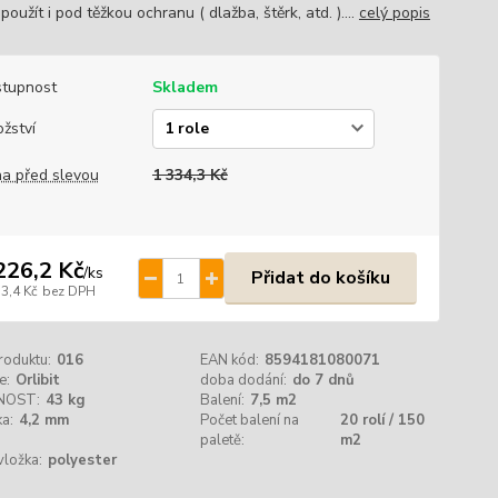
oužít i pod těžkou ochranu ( dlažba, štěrk, atd. )....
celý popis
tupnost
Skladem
žství
a před slevou
1 334,3 Kč
226,2 Kč
/
ks
Přidat do košíku
3,4 Kč
bez DPH
roduktu:
016
EAN kód:
8594181080071
e:
Orlibit
doba dodání:
do 7 dnů
NOST:
43 kg
Balení:
7,5 m2
a:
4,2 mm
Počet balení na
20 rolí / 150
paletě:
m2
vložka:
polyester