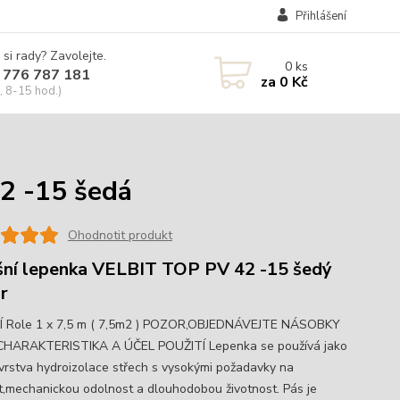
Přihlášení
 si rady? Zavolejte.
0
ks
 776 787 181
za
0 Kč
, 8-15 hod.)
2 -15 šedá
Ohodnotit produkt
šní lepenka VELBIT TOP PV 42 -15 šedý
r
 Role 1 x 7,5 m ( 7,5m2 ) POZOR,OBJEDNÁVEJTE NÁSOBKY
!! CHARAKTERISTIKA A ÚČEL POUŽITÍ Lepenka se používá jako
 vrstva hydroizolace střech s vysokými požadavky na
t,mechanickou odolnost a dlouhodobou životnost. Pás je