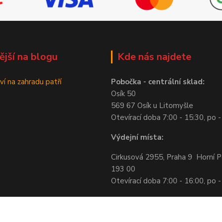
ější na blogu
Kde nás najdete
ví na zahradu patří
Pobočka - centrální sklad:
Osík 50
569 67 Osík u Litomyšle
Otevírací doba 7:00 - 15:30, po -
Výdejní místa:
Cirkusová 2955, Praha 9 Horní P
193 00
Otevírací doba 7:00 - 16:00, po -
Skladová 9, Plzeň 330 23
Otevírací doba 7:00 - 15:00, po -