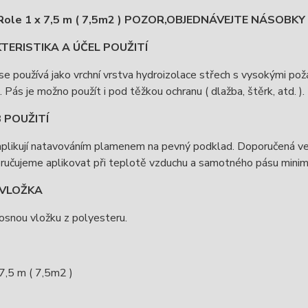
Role 1 x 7,5 m ( 7,5m2 ) POZOR,OBJEDNÁVEJTE NÁSOBKY 7,
ERISTIKA A ÚČEL POUŽITÍ
e používá jako vrchní vrstva hydroizolace střech s vysokými p
. Pás je možno použít i pod těžkou ochranu ( dlažba, štěrk, atd. ).
 POUŽITÍ
plikují natavováním plamenem na pevný podklad. Doporučená vel
ručujeme aplikovat při teplotě vzduchu a samotného pásu minim
VLOŽKA
osnou vložku z polyesteru.
7,5 m ( 7,5m2 )