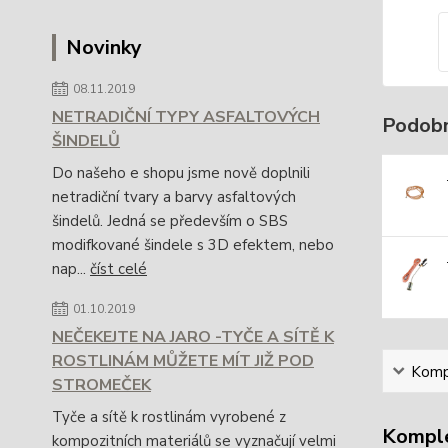
Novinky
08.11.2019
NETRADIČNÍ TYPY ASFALTOVÝCH
Podobn
ŠINDELŮ
Do našeho e shopu jsme nově doplnili
netradiční tvary a barvy asfaltových
šindelů. Jedná se především o SBS
modifkované šindele s 3D efektem, nebo
nap...
číst celé
01.10.2019
NEČEKEJTE NA JARO -TYČE A SÍTĚ K
ROSTLINÁM MŮŽETE MÍT JIŽ POD
Kompl
STROMEČEK
Tyče a sítě k rostlinám vyrobené z
Komple
kompozitních materiálů se vyznačují velmi