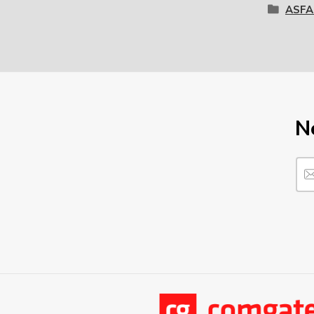
ASFA
N