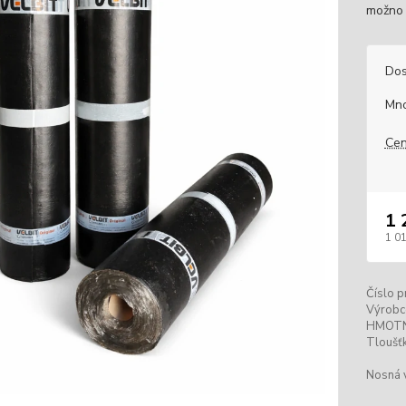
možno p
Dos
Mno
Cen
1 
1 01
Číslo p
Výrobc
HMOT
Tloušťk
Nosná 