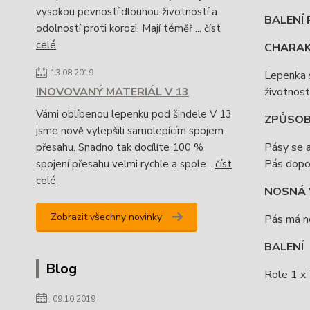
vysokou pevností,dlouhou životností a
BALENÍ 
odolností proti korozi. Mají téměř ...
číst
celé
CHARAKT
13.08.2019
Lepenka s
životnost
INOVOVANÝ MATERIÁL V 13
Vámi oblíbenou lepenku pod šindele V 13
ZPŮSOB
jsme nově vylepšili samolepícím spojem
Pásy se a
přesahu. Snadno tak docílíte 100 %
Pás dopo
spojení přesahu velmi rychle a spole...
číst
celé
NOSNÁ 
Zobrazit všechny novinky
Pás má n
BALENÍ
Blog
Role 1 x 
09.10.2019