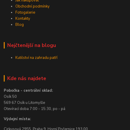
Jak nakupovat
Obchodní podmínky
Fotogalerie
Kontakty
Blog
Nejčtenější na blogu
Kutilství na zahradu patří
Kde nás najdete
Pobočka - centrální sklad:
Osík 50
569 67 Osík u Litomyšle
Otevírací doba 7:00 - 15:30, po - pá
Výdejní místa:
Cirkusová 2955, Praha 9 Horní Počernice 193 00