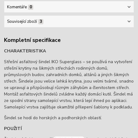
Komentáře
0
Související zboží
3
Kompletní specifikace
CHARAKTERISTIKA
Střešní asfaltový šindel IKO Superglass – se používá na vytvoření
střešní krytiny na šikmých střechách rodinných domů,
průmyslových budov, zahradních domků, altánů a jiných šikmých
střech. Šindele jsou velice lehká krytina, jsou velmi tvárné, snadno
se upravují a přizpůsobují různým záhybům a členitostem střech.
Montáž asfaltových šindelů zvládne každý domácí kutil. Šindel má
ze spodní strany samolepící vrstvu, která lepí ihned po aplikaci.
Samolepící vrstva zajišťuje okamžité přilepení šablony k podkladu.
Šindel se hodí do horských a podhorských oblastí.
POUŽITÍ