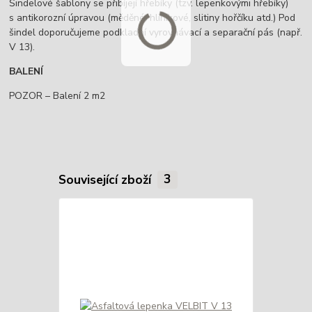
Šindelové šablony se přibíjejí hřebíky (tzv. lepenkovými hřebíky)
s antikorozní úpravou (měděné, hliníkové, slitiny hořčíku atd.) Pod
šindel doporučujeme podkladní vyrovnávací a separační pás (např.
V 13).
BALENÍ
POZOR – Balení 2 m2
Související zboží
3