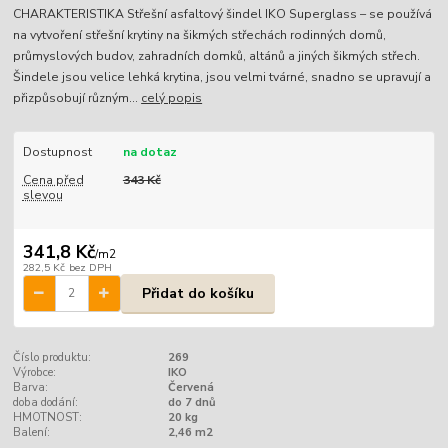
CHARAKTERISTIKA Střešní asfaltový šindel IKO Superglass – se používá
na vytvoření střešní krytiny na šikmých střechách rodinných domů,
průmyslových budov, zahradních domků, altánů a jiných šikmých střech.
Šindele jsou velice lehká krytina, jsou velmi tvárné, snadno se upravují a
přizpůsobují různým...
celý popis
Dostupnost
na dotaz
Cena před
343 Kč
slevou
341,8 Kč
/
m2
282,5 Kč
bez DPH
Přidat do košíku
Číslo produktu:
269
Výrobce:
IKO
Barva:
Červená
doba dodání:
do 7 dnů
HMOTNOST:
20 kg
Balení:
2,46 m2