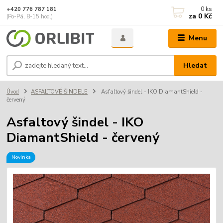
0
ks
+420 776 787 181
za
0 Kč
(Po-Pá, 8-15 hod.)
Menu
Hledat
Úvod
ASFALTOVÉ ŠINDELE
Asfaltový šindel - IKO DiamantShield -
červený
Asfaltový šindel - IKO
DiamantShield - červený
Novinka