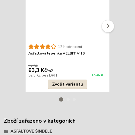
Hřeby "lepe
12 hodnocení
Asfaltová lepenka VELBIT V 13
75 Kč
199 Kč
63,3 Kč
178 Kč
/
m2
/
kg
skladem
52,3 Kč
bez DPH
147,1 Kč
bez
Zvolit variantu
Zboží zařazeno v kategoriích
ASFALTOVÉ ŠINDELE