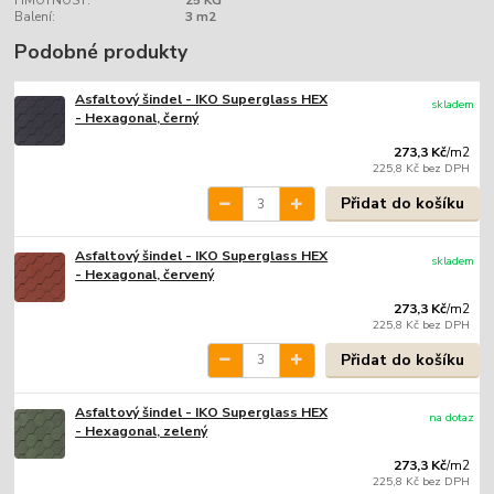
HMOTNOST:
25 KG
Balení:
3 m2
Podobné produkty
Asfaltový šindel - IKO Superglass HEX
skladem
- Hexagonal, černý
273,3 Kč
/
m2
225,8 Kč
bez DPH
Přidat do košíku
Asfaltový šindel - IKO Superglass HEX
skladem
- Hexagonal, červený
273,3 Kč
/
m2
225,8 Kč
bez DPH
Přidat do košíku
Asfaltový šindel - IKO Superglass HEX
na dotaz
- Hexagonal, zelený
273,3 Kč
/
m2
225,8 Kč
bez DPH