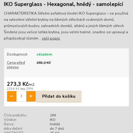
IKO Superglass - Hexagonal, hnědý - samolepící
CHARAKTERISTIKA Střešní asfaltový šindel IKO Superglass – se používá
na vytvoření střešní krytiny na šikmých střechách rodinných domů,
průmyslových budov, zahradních domků, altánů a jiných šikmých střech.
Šindele jsou velice lehká krytina, jsou velmi tvárné, snadno se upravují a
přizpůsobují různým...
celý popis
Dostupnost
skladem
Cena před
281,2 Kč
slevou
273,3 Kč
/
m2
225,8 Kč
bez DPH
Přidat do košíku
Číslo produktu:
266
Výrobce:
IKO
Barva:
hnědá
doba dodání:
do 7 dnů