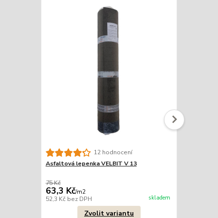
Hřeby "lepe
12 hodnocení
Asfaltová lepenka VELBIT V 13
75 Kč
199 Kč
63,3 Kč
178 Kč
/
m2
/
kg
skladem
52,3 Kč
bez DPH
147,1 Kč
bez
Zvolit variantu