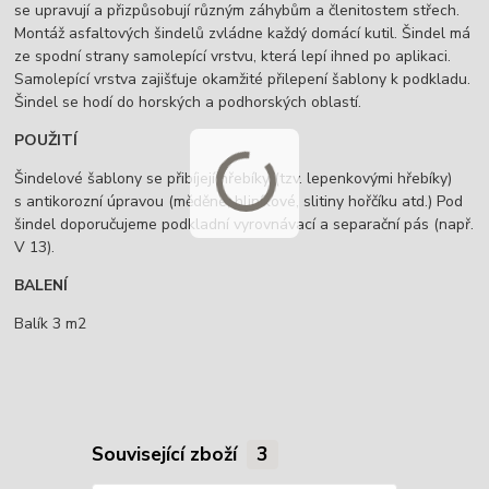
se upravují a přizpůsobují různým záhybům a členitostem střech.
Montáž asfaltových šindelů zvládne každý domácí kutil. Šindel má
ze spodní strany samolepící vrstvu, která lepí ihned po aplikaci.
Samolepící vrstva zajišťuje okamžité přilepení šablony k podkladu.
Šindel se hodí do horských a podhorských oblastí.
POUŽITÍ
Šindelové šablony se přibíjejí hřebíky (tzv. lepenkovými hřebíky)
s antikorozní úpravou (měděné, hliníkové, slitiny hořčíku atd.) Pod
šindel doporučujeme podkladní vyrovnávací a separační pás (např.
V 13).
BALENÍ
Balík 3 m2
Související zboží
3