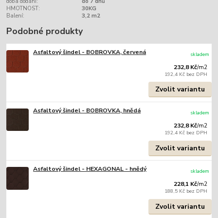
doba dodání:
do 7 dnů
HMOTNOST:
30KG
Balení:
3,2 m2
Podobné produkty
Asfaltový šindel - BOBROVKA, červená
skladem
232,8 Kč
/
m2
192,4 Kč
bez DPH
Zvolit variantu
Asfaltový šindel - BOBROVKA, hnědá
skladem
232,8 Kč
/
m2
192,4 Kč
bez DPH
Zvolit variantu
Asfaltový šindel - HEXAGONAL - hnědý
skladem
228,1 Kč
/
m2
188,5 Kč
bez DPH
Zvolit variantu