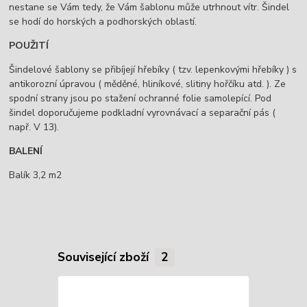
nestane se Vám tedy, že Vám šablonu může utrhnout vítr. Šindel
se hodí do horských a podhorských oblastí.
POUŽITÍ
Šindelové šablony se přibíjejí hřebíky ( tzv. lepenkovými hřebíky ) s
antikorozní úpravou ( měděné, hliníkové, slitiny hořčíku atd. ). Ze
spodní strany jsou po stažení ochranné folie samolepící. Pod
šindel doporučujeme podkladní vyrovnávací a separační pás (
např. V 13).
BALENÍ
Balík 3,2 m2
Související zboží
2