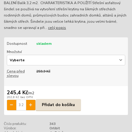
BALENÍ Balík 3,2 m2. CHARAKTERISTIKA A POUŽITÍ Střešní asfaltový
šindel se používá na vytvoření střešní krytiny na šikmých střechách
rodinných domů, průmyslových budov, zahradních domků, altánů a jiných
šikmých střech. Šindele jsou velice lehká krytina, jsou velmi tvárné,
snadno se upravují a při...
celý popis
Dostupnost
skladem
Množství
Cena před
259,9 Kč
slevou
245,4 Kč
/
m2
202,8 Kč
bez DPH
Přidat do košíku
Číslo produktu:
343
Výrobce:
Orlibit