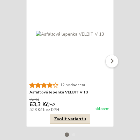
Hřeby "lepe
12 hodnocení
Asfaltová lepenka VELBIT V 13
75 Kč
199 Kč
63,3 Kč
178 Kč
/
m2
/
kg
skladem
52,3 Kč
bez DPH
147,1 Kč
bez
Zvolit variantu