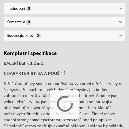
Hodnocení
0
Komentáře
0
Související zboží
2
Kompletní specifikace
BALENÍ Balík 3,2 m2.
CHARAKTERISTIKA A POUŽITÍ
Střešní asfaltový šindel se používá na vytvoření střešní krytiny na
šikmých střechách rodinných domů, průmyslových budov,
zahradních domků, altánů a jiných šikmých střech. Šindele jsou
velice lehká krytina, jsou velmi tvárné, snadno se upravují a
přizpůsobují různým záhybům a členitostem střech. Montáž
asfaltových šindelů zvládne každý domácí kutil. Šindel má ze
spodní strany samolepící vrstvu, která lepí ihned po aplikaci.
Samolepící vrstva zajišťuje okamžité přilepení šablony k podkladu,