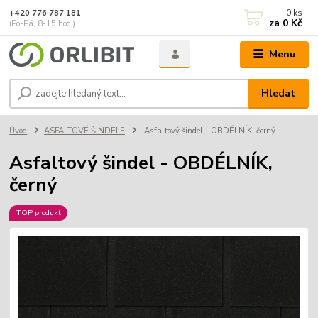
0
ks
+420 776 787 181
za
0 Kč
(Po-Pá, 8-15 hod.)
Menu
Hledat
Úvod
ASFALTOVÉ ŠINDELE
Asfaltový šindel - OBDÉLNÍK, černý
Asfaltový šindel - OBDÉLNÍK,
černý
TOP produkt