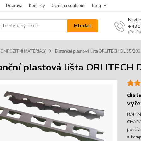
Doprava
Kontakty
Ochrana soukromí
Blog
Nevíte
Hledat
+420
(Po-Pá
KOMPOZITNÍ MATERIÁLY
Distanční plastová lišta ORLITECH DL 35/200
anční plastová lišta ORLITECH 
dist
výře
BALENÍ
CHARAK
použív
a komp