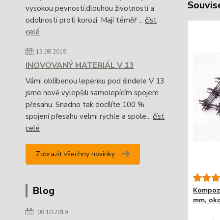
Souvise
vysokou pevností,dlouhou životností a
odolností proti korozi. Mají téměř ...
číst
celé
13.08.2019
INOVOVANÝ MATERIÁL V 13
Vámi oblíbenou lepenku pod šindele V 13
jsme nově vylepšili samolepícím spojem
přesahu. Snadno tak docílíte 100 %
spojení přesahu velmi rychle a spole...
číst
celé
Zobrazit všechny novinky
Blog
Kompozi
mm, oko
09.10.2019