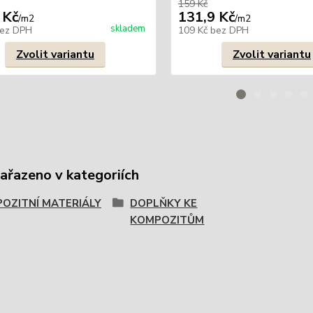
159 Kč
 Kč
131,9 Kč
/
m2
/
m2
skladem
ez DPH
109 Kč
bez DPH
Zvolit variantu
Zvolit variantu
zařazeno v kategoriích
OZITNÍ MATERIÁLY
DOPLŇKY KE
KOMPOZITŮM