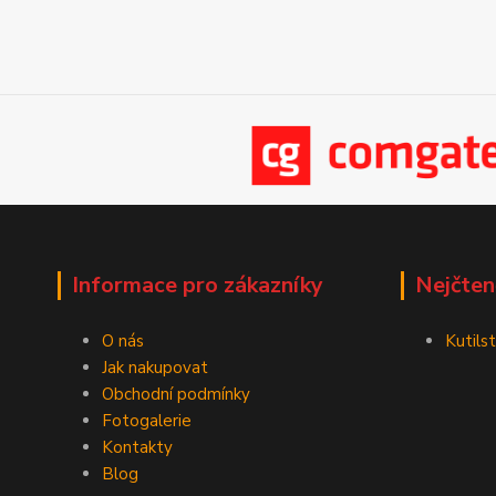
Informace pro zákazníky
Nejčten
O nás
Kutilst
Jak nakupovat
Obchodní podmínky
Fotogalerie
Kontakty
Blog