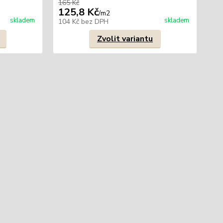
165 Kč
165
125,8 Kč
12
/
m2
skladem
skladem
104 Kč
bez DPH
10
Zvolit variantu