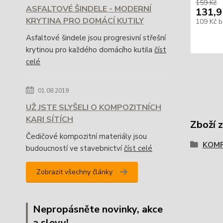
159 Kč
ASFALTOVÉ ŠINDELE - MODERNÍ
131,9
KRYTINA PRO DOMÁCÍ KUTILY
109 Kč
b
Asfaltové šindele jsou progresivní střešní
krytinou pro každého domácího kutila
číst
celé
01.08.2019
UŽ JSTE SLYŠELI O KOMPOZITNÍCH
KARI SÍTÍCH
Zboží 
Čedičové kompozitní materiály jsou
KOMP
budoucností ve stavebnictví
číst celé
Zobrazit všechny články
Nepropásněte novinky, akce
a slevy!