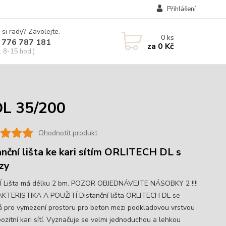
Přihlášení
 si rady? Zavolejte.
0
ks
 776 787 181
za
0 Kč
, 8-15 hod.)
DL 35/200
Ohodnotit produkt
anční lišta ke kari sítím ORLITECH DL s
zy
 Lišta má délku 2 bm. POZOR OBJEDNÁVEJTE NÁSOBKY 2 !!!!
TERISTIKA A POUŽITÍ Distanční lišta ORLITECH DL se
á pro vymezení prostoru pro beton mezi podkladovou vrstvou
ozitní kari sítí. Vyznačuje se velmi jednoduchou a lehkou