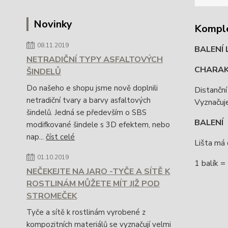
Novinky
Komple
08.11.2019
BALENÍ 
NETRADIČNÍ TYPY ASFALTOVÝCH
CHARAK
ŠINDELŮ
Do našeho e shopu jsme nově doplnili
Distanční
netradiční tvary a barvy asfaltových
Vyznačuje
šindelů. Jedná se především o SBS
BALENÍ
modifkované šindele s 3D efektem, nebo
nap...
číst celé
Lišta má
01.10.2019
1 balík 
NEČEKEJTE NA JARO -TYČE A SÍTĚ K
ROSTLINÁM MŮŽETE MÍT JIŽ POD
STROMEČEK
Tyče a sítě k rostlinám vyrobené z
kompozitních materiálů se vyznačují velmi