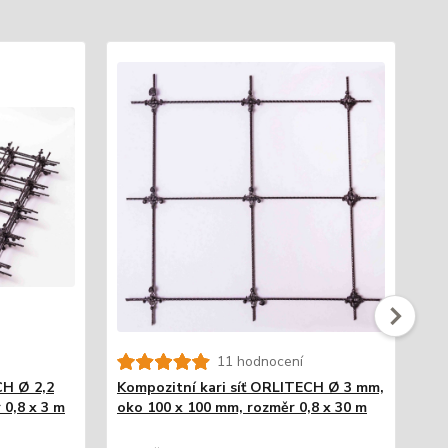
11 hodnocení
CH Ø 2,2
Kompozitní kari síť ORLITECH Ø 3 mm,
Ko
 0,8 x 3 m
oko 100 x 100 mm, rozměr 0,8 x 30 m
ok