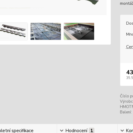
montáží
Dos
Mno
Cen
43
35,5
Číslo p
Výrobc
HMOT
Balení:
etní specifikace
Hodnocení
1
Ko