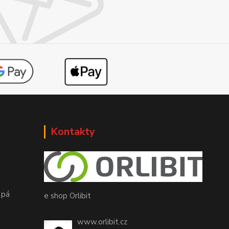
Kontakty
 pá
e shop Orlibit
www.orlibit.cz