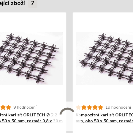
jící zboží
7
9 hodnocení
19 hodnocení
tní kari síť ORLITECH Ø 2,2
Kompozitní kari síť ORLITE
 50 x 50 mm, rozměr 0,8 x 30 m
mm, oko 50 x 50 mm, rozměr