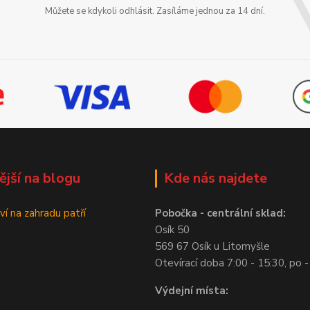
Můžete se kdykoli odhlásit. Zasíláme jednou za 14 dní.
ější na blogu
Kde nás najdete
ví na zahradu patří
Pobočka - centrální sklad:
Osík 50
569 67 Osík u Litomyšle
Otevírací doba 7:00 - 15:30, po -
Výdejní místa: