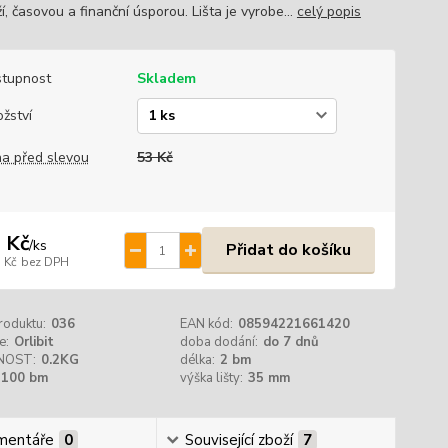
, časovou a finanční úsporou. Lišta je vyrobe...
celý popis
tupnost
Skladem
žství
a před slevou
53 Kč
 Kč
/
ks
Přidat do košíku
 Kč
bez DPH
roduktu:
036
EAN kód:
08594221661420
e:
Orlibit
doba dodání:
do 7 dnů
NOST:
0.2KG
délka:
2 bm
100 bm
výška lišty:
35 mm
mentáře
0
Související zboží
7