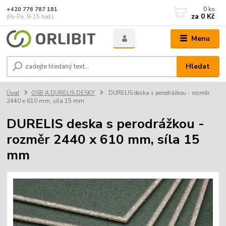
0
ks
+420 776 787 181
za
0 Kč
(Po-Pá, 8-15 hod.)
Menu
Hledat
Úvod
OSB A DURELIS DESKY
DURELIS deska s perodrážkou - rozměr
2440 x 610 mm, síla 15 mm
DURELIS deska s perodrážkou -
rozměr 2440 x 610 mm, síla 15
mm