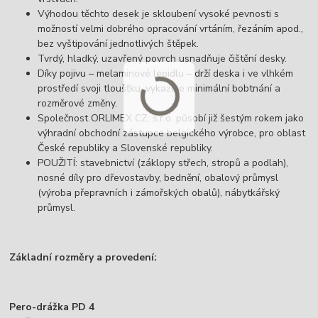
Výhodou těchto desek je skloubení vysoké pevnosti s
možností velmi dobrého opracování vrtáním, řezáním apod.,
bez vyštipování jednotlivých štěpek.
Tvrdý, hladký, uzavřený povrch usnadňuje čištění desky.
Díky pojivu – melaminové lepidlu – drží deska i ve vlhkém
prostředí svoji tloušťku, vykazuje minimální bobtnání a
rozměrové změny.
Společnost ORLIMEX CZ, s.r.o. působí již šestým rokem jako
výhradní obchodní zástupce belgického výrobce, pro oblast
České republiky a Slovenské republiky.
POUŽITÍ: stavebnictví (záklopy střech, stropů a podlah),
nosné díly pro dřevostavby, bednění, obalový průmysl
(výroba přepravních i zámořských obalů), nábytkářský
průmysl.
Základní rozměry a provedení:
Pero-drážka PD 4