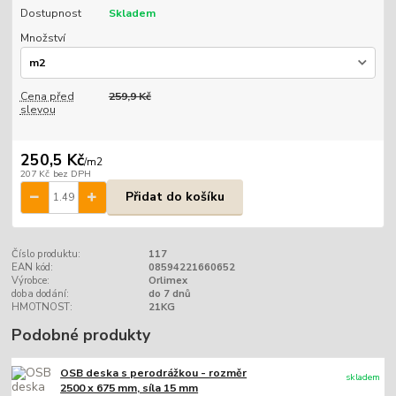
Dostupnost
Skladem
Množství
Cena před
259,9 Kč
slevou
250,5 Kč
/
m2
207 Kč
bez DPH
Přidat do košíku
Číslo produktu:
117
EAN kód:
08594221660652
Výrobce:
Orlimex
doba dodání:
do 7 dnů
HMOTNOST:
21KG
Podobné produkty
OSB deska s perodrážkou - rozměr
skladem
2500 x 675 mm, síla 15 mm