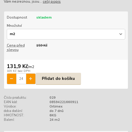
Vám nezreznou, jsou...
celý popis
Dostupnost
skladem
Množství
Cena před
159 Kč
slevou
131,9 Kč
/
m2
109 Kč
bez DPH
Přidat do košíku
Číslo produktu:
029
EAN kód:
08594221660911
Výrobce:
Orlimex
doba dodání:
do 7 dnů
HMOTNOST:
6KG
Balení:
24 m2