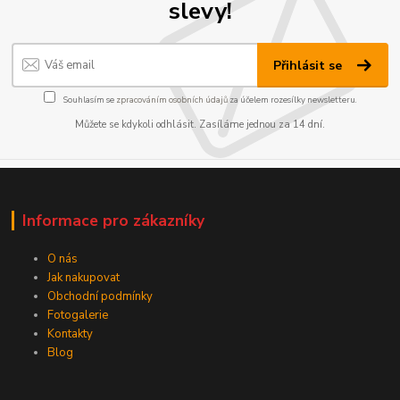
slevy!
Přihlásit se
Souhlasím se
zpracováním osobních údajů
za účelem rozesílky newsletteru.
Můžete se kdykoli odhlásit. Zasíláme jednou za 14 dní.
Informace pro zákazníky
O nás
Jak nakupovat
Obchodní podmínky
Fotogalerie
Kontakty
Blog