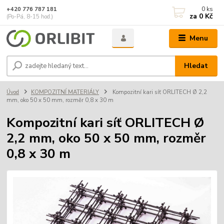
0
ks
+420 776 787 181
za
0 Kč
(Po-Pá, 8-15 hod.)
Menu
Hledat
Úvod
KOMPOZITNÍ MATERIÁLY
Kompozitní kari síť ORLITECH Ø 2,2
mm, oko 50 x 50 mm, rozměr 0,8 x 30 m
Kompozitní kari síť ORLITECH Ø
2,2 mm, oko 50 x 50 mm, rozměr
0,8 x 30 m