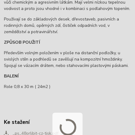
vůči chemickým a agresivním látkám. Mají velmi nízkou tepelnou
vodivost a proto jsou vhodné i v kombinaci s podlahovým topením.
Používají se do základových desek, dřevostaveb, pasivních a
rodinných domů, opěrných zdí, čističek odpadních vod, v
zemědělství a potravinářství.
ZPŮSOB POUŽITÍ
Především volným položením v ploše na distanční podložky, u
svislých stěn a podhledů se zavěšují na kompozitní hmoždinky.
Spojují se vázacím drátem, nebo stahovacími plastovými páskami.
BALENÍ
Role 0,8 x 30 m ( 24m2 )
Ke stažení
_ps_48orlibit-cz-tisk.pdf