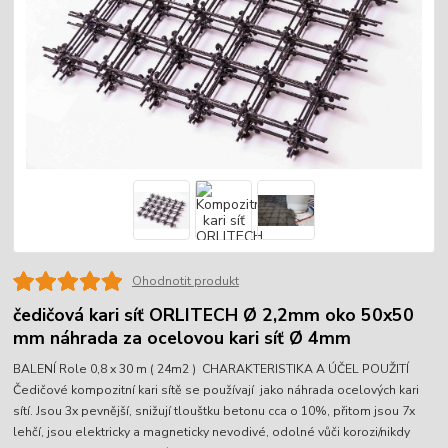
Ohodnotit produkt
čedičová kari síť ORLITECH Ø 2,2mm oko 50x50
mm náhrada za ocelovou kari síť Ø 4mm
BALENÍ Role 0,8 x 30 m ( 24m2 ) CHARAKTERISTIKA A ÚČEL POUŽITÍ
Čedičové kompozitní kari sítě se používají jako náhrada ocelových kari
sítí. Jsou 3x pevnější, snižují tlouštku betonu cca o 10%, přitom jsou 7x
lehčí, jsou elektricky a magneticky nevodivé, odolné vůči korozi/nikdy