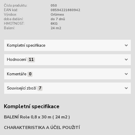
Číslo produktu:
050
EAN kód:
08594221660942
Výrobce:
Orlimex
doba dodání:
do 7 dnů
HMOTNOST:
6KG
Balení:
24 m2
Kompletní specifikace
Hodnocení
11
Komentáře
0
Související zboží
7
Kompletní specifikace
BALENÍ Role 0,8 x 30 m ( 24 m2 )
CHARAKTERISTIKA A ÚČEL POUŽITÍ