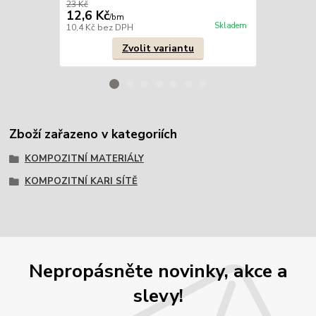
23 Kč
21 Kč
12,6 Kč
13,2 Kč
/
bm
/
b
Skladem
10,4 Kč
bez DPH
10,9 Kč
bez 
Zvolit variantu
Zboží zařazeno v kategoriích
KOMPOZITNÍ MATERIÁLY
KOMPOZITNÍ KARI SÍTĚ
Nepropásněte novinky, akce a
slevy!