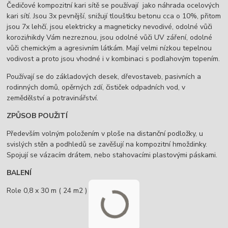
Čedičové kompozitní kari sítě se používají jako náhrada ocelových
kari sítí. Jsou 3x pevnější, snižují tlouštku betonu cca o 10%, přitom
jsou 7x lehčí, jsou elektricky a magneticky nevodivé, odolné vůči
korozi/nikdy Vám nezreznou, jsou odolné vůči UV záření, odolné
vůči chemickým a agresivním látkám. Mají velmi nízkou tepelnou
vodivost a proto jsou vhodné i v kombinaci s podlahovým topením.
Používají se do základových desek, dřevostaveb, pasivních a
rodinných domů, opěrných zdí, čističek odpadních vod, v
zemědělství a potravinářství.
ZPŮSOB POUŽITÍ
Především volným položením v ploše na distanční podložky, u
svislých stěn a podhledů se zavěšují na kompozitní hmoždinky.
Spojují se vázacím drátem, nebo stahovacími plastovými páskami.
BALENÍ
Role 0,8 x 30 m ( 24 m2 )