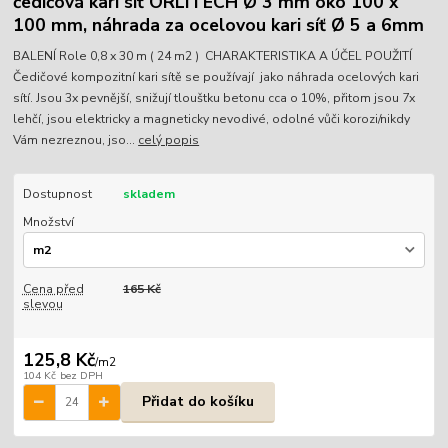
čedičová kari síť ORLITECH Ø 3 mm oko 100 x
100 mm, náhrada za ocelovou kari síť Ø 5 a 6mm
BALENÍ Role 0,8 x 30 m ( 24 m2 ) CHARAKTERISTIKA A ÚČEL POUŽITÍ
Čedičové kompozitní kari sítě se používají jako náhrada ocelových kari
sítí. Jsou 3x pevnější, snižují tlouštku betonu cca o 10%, přitom jsou 7x
lehčí, jsou elektricky a magneticky nevodivé, odolné vůči korozi/nikdy
Vám nezreznou, jso...
celý popis
Dostupnost
skladem
Množství
Cena před
165 Kč
slevou
125,8 Kč
/
m2
104 Kč
bez DPH
Přidat do košíku