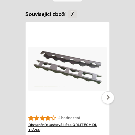
Související zboží
7
4 hodnocení
Distanční plastová lišta ORLITECH DL
Distanční p
15/200
20/200