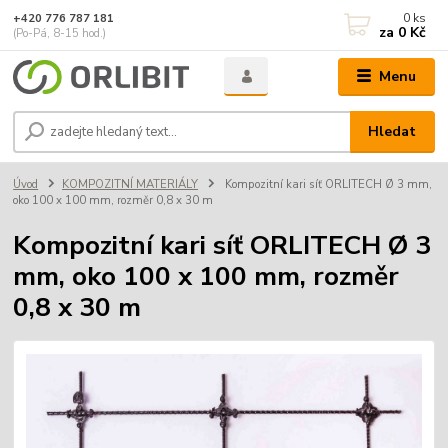
0
ks
+420 776 787 181
za
0 Kč
(Po-Pá, 8-15 hod.)
Menu
Hledat
Úvod
KOMPOZITNÍ MATERIÁLY
Kompozitní kari síť ORLITECH Ø 3 mm,
oko 100 x 100 mm, rozměr 0,8 x 30 m
Kompozitní kari síť ORLITECH Ø 3
mm, oko 100 x 100 mm, rozměr
0,8 x 30 m