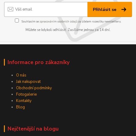
Přihlásit se
Souhlasím se
zpracováním osobních údajů
za účelem rozesílky newsletteru.
Můžete se kdykoli odhlásit. Zasíláme jednou za 14 dní.
Informace pro zákazníky
O nás
Jak nakupovat
Obchodní podmínky
Fotogalerie
Kontakty
Blog
Nejčtenější na blogu