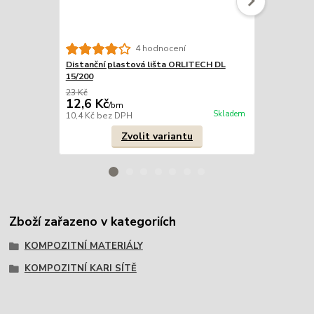
4 hodnocení
Distanční plastová lišta ORLITECH DL
Distanční p
15/200
20/200
23 Kč
21 Kč
12,6 Kč
13,2 Kč
/
bm
/
b
Skladem
10,4 Kč
bez DPH
10,9 Kč
bez 
Zvolit variantu
Zboží zařazeno v kategoriích
KOMPOZITNÍ MATERIÁLY
KOMPOZITNÍ KARI SÍTĚ