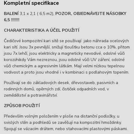
Kompletní specifikace
BALENÍ
3,1 x 2,1 ( 6,5 m2),
POZOR, OBJEDNÁVEJTE NÁSOBKY
6,5 !!!!!!!
CHARAKTERISTIKA A ÚČEL POUŽITÍ
Čedičové kompozitní kari sítě se používají jako náhrada ocelových
kari sítí. Jsou 3x pevnější, snižují tlouštku betonu cca o 10%, přitom
jsou 7x lehčí, jsou elektricky a magneticky nevodivé, odolné vůči
korozi/nikdy Vám nezreznou, jsou odolné vůči UV záření, odolné
vůči chemickým a agresivním látkám. Mají velmi nízkou tepelnou
vodivost a proto jsou vhodné i v kombinaci s podlahovým topením.
Používají se do základových desek, dřevostaveb, pasivních a
rodinných domů, opěrných zdí, čističek odpadních vod, v
zemědělství a potravinářství.
ZPŮSOB POUŽITÍ
Především volným položením v ploše na distanční podložky, u
svislých stěn a podhledů se zavěšují na kompozitní hmoždinky.
Spojují se vázacím drátem, nebo stahovacími plastovými páskami.