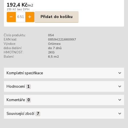
192,4 Kč
/
m2
159 Kč
bez DPH
Přidat do košíku
Číslo produktu:
054
EAN kód:
08594221660997
Výrobce:
Orlimex
doba dodání:
do 7 dnů
HMOTNOST:
2KG
Balení:
6,5 m2
Kompletní specifikace
Hodnocení
1
Komentáře
0
Související zboží
7