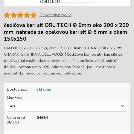
Ohodnotit produkt
čedičová kari síť ORLITECH Ø 6mm oko 200 x 200
mm, náhrada za ocelovou kari síť Ø 8 mm s okem
150x150
BALENÍ 3,1 x 2,1 ( 6,5 m2), POZOR, OBJEDNÁVEJTE NÁSOBKY 6,5 !!!!!!!
CHARAKTERISTIKA A ÚČEL POUŽITÍ Čedičové kompozitní kari sítě se
používají jako náhrada ocelových kari sítí. Jsou 3x pevnější, snižují
tlouštku betonu cca o 10%, přitom jsou 7x lehčí, jsou elektricky a
magneticky nevodivé, odolné vů...
celý popis
Dostupnost
skladem
Množství
Cena před
249 Kč
slevou