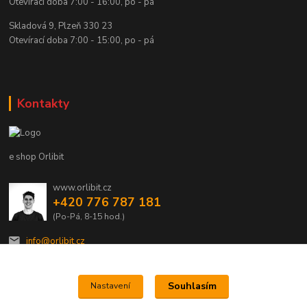
Otevírací doba 7:00 - 16:00, po - pá
Skladová 9, Plzeň 330 23
Otevírací doba 7:00 - 15:00, po - pá
Kontakty
e shop Orlibit
www.orlibit.cz
+420 776 787 181
(Po-Pá, 8-15 hod.)
info@orlibit.cz
Souhlasím
Nastavení