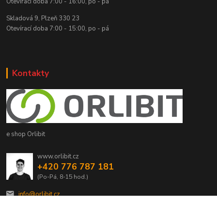
Otevírací doba 7:00 - 16:00, po - pá
Skladová 9, Plzeň 330 23
Otevírací doba 7:00 - 15:00, po - pá
Kontakty
e shop Orlibit
www.orlibit.cz
+420 776 787 181
(Po-Pá, 8-15 hod.)
info@orlibit.cz