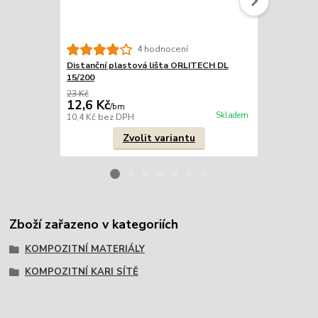
4 hodnocení
Distanční plastová lišta ORLITECH DL
Distanční p
15/200
20/200
23 Kč
21 Kč
12,6 Kč
13,2 Kč
/
bm
/
b
Skladem
10,4 Kč
bez DPH
10,9 Kč
bez 
Zvolit variantu
Zboží zařazeno v kategoriích
KOMPOZITNÍ MATERIÁLY
KOMPOZITNÍ KARI SÍTĚ