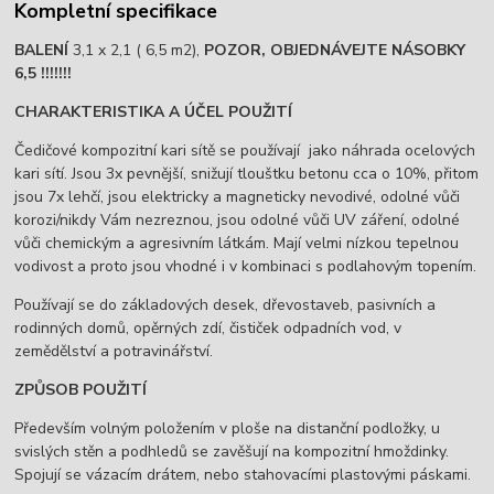
Kompletní specifikace
BALENÍ
3,1 x 2,1 ( 6,5 m2),
POZOR, OBJEDNÁVEJTE NÁSOBKY
6,5 !!!!!!!
CHARAKTERISTIKA A ÚČEL POUŽITÍ
Čedičové kompozitní kari sítě se používají jako náhrada ocelových
kari sítí. Jsou 3x pevnější, snižují tlouštku betonu cca o 10%, přitom
jsou 7x lehčí, jsou elektricky a magneticky nevodivé, odolné vůči
korozi/nikdy Vám nezreznou, jsou odolné vůči UV záření, odolné
vůči chemickým a agresivním látkám. Mají velmi nízkou tepelnou
vodivost a proto jsou vhodné i v kombinaci s podlahovým topením.
Používají se do základových desek, dřevostaveb, pasivních a
rodinných domů, opěrných zdí, čističek odpadních vod, v
zemědělství a potravinářství.
ZPŮSOB POUŽITÍ
Především volným položením v ploše na distanční podložky, u
svislých stěn a podhledů se zavěšují na kompozitní hmoždinky.
Spojují se vázacím drátem, nebo stahovacími plastovými páskami.