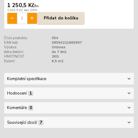
1 250,5 Kč
/
ks
1 033,5 Kč
bez DPH
Přidat do košíku
Číslo produktu:
054
EAN kód:
08594221660997
Výrobce:
Orlimex
doba dodání:
do 7 dnů
HMOTNOST:
2KG
Balení:
6,5 m2
Kompletní specifikace
Hodnocení
1
Komentáře
0
Související zboží
7