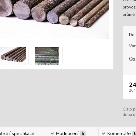
provoz
průměr
Dos
Var
Cen
24
204
Číslo p
doba d
etní specifikace
Hodnocení
6
Komentáře