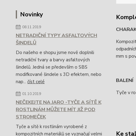
Novinky
Komple
08.11.2019
CHARAKT
NETRADIČNÍ TYPY ASFALTOVÝCH
Kompozitn
ŠINDELŮ
odpadníc
Do našeho e shopu jsme nově doplnili
mm s pov
netradiční tvary a barvy asfaltových
šindelů. Jedná se především o SBS
modifkované šindele s 3D efektem, nebo
BALENÍ
nap...
číst celé
Tyče v ro
01.10.2019
NEČEKEJTE NA JARO -TYČE A SÍTĚ K
ROSTLINÁM MŮŽETE MÍT JIŽ POD
STROMEČEK
Tyče a sítě k rostlinám vyrobené z
Ke sta
kompozitních materiálů se vyznačují velmi