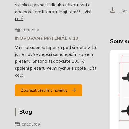
vysokou pevností,dlouhou životností a
_ps_7
odolností proti korozi. Mají téměř ...
číst
celé
13.08.2019
INOVOVANÝ MATERIÁL V 13
Souvise
Vámi oblíbenou lepenku pod šindele V 13
jsme nově vylepšili samolepícím spojem
přesahu. Snadno tak docílíte 100 %
spojení přesahu velmi rychle a spole...
číst
celé
Zobrazit všechny novinky
Blog
09.10.2019