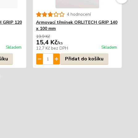
4 hodnocení
H GRIP 120
Armovací třmínek ORLITECH GRIP 140
Ar
x 100 mm
x 
19,9 Kč
29,
15,4 Kč
17
/
ks
Skladem
Skladem
12,7 Kč
bez DPH
14,
šíku
Přidat do košíku