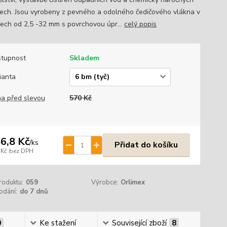
ech. Jsou vyrobeny z pevného a odolného čedičového vlákna v
ech od 2,5 -32 mm s povrchovou úpr...
celý popis
tupnost
Skladem
ianta
a před slevou
570 Kč
6,8 Kč
/
ks
Přidat do košíku
 Kč
bez DPH
roduktu:
059
Výrobce:
Orlimex
odání:
do 7 dnů
0
Ke stažení
Související zboží
8