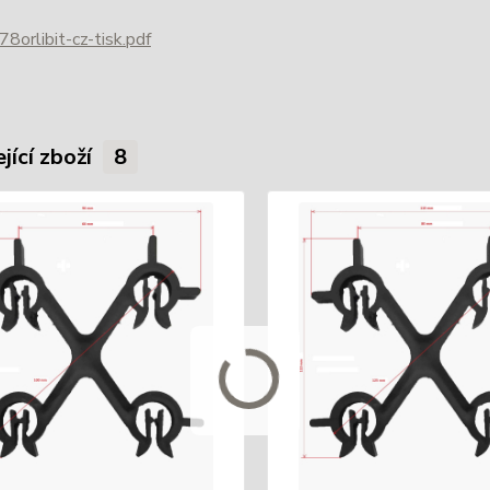
8orlibit-cz-tisk.pdf
jící zboží
8