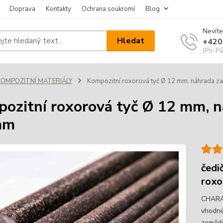
Doprava
Kontakty
Ochrana soukromí
Blog
Nevíte
Hledat
+420
(Po-Pá
KOMPOZITNÍ MATERIÁLY
Kompozitní roxorová tyč Ø 12 mm, náhrada z
ozitní roxorová tyč Ø 12 mm, n
mm
čedi
rox
CHARAK
vhodné 
zemědě