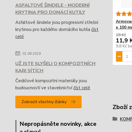
ASFALTOVÉ ŠINDELE - MODERNÍ
KRYTINA PRO DOMÁCÍ KUTILY
Armovac
Asfaltové šindele jsou progresivní střešní
x 100 
krytinou pro každého domácího kutila
číst
18 Kč
celé
11,9 
9,8 Kč
b
01.08.2019
UŽ JSTE SLYŠELI O KOMPOZITNÍCH
KARI SÍTÍCH
Čedičové kompozitní materiály jsou
budoucností ve stavebnictví
číst celé
Zobrazit všechny články
Zboží 
KOMP
Nepropásněte novinky, akce
a slevy!