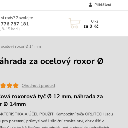
Přihlášení
 si rady? Zavolejte.
0
ks
 776 787 181
za
0 Kč
, 8-15 hod.)
a ocelový roxor Ø 14 mm
áhrada za ocelový roxor Ø
Ohodnotit produkt
čová roxorová tyč Ø 12 mm, náhrada za
or Ø 14mm
TERISTIKA A ÚČEL POUŽITÍ Kompozitní tyče ORLITECH jsou
pro pozemní, průmyslové i silniční stavitelství, obzvlášť v
lství, výstavbě čistíren odpadních vod a chemicky náročných