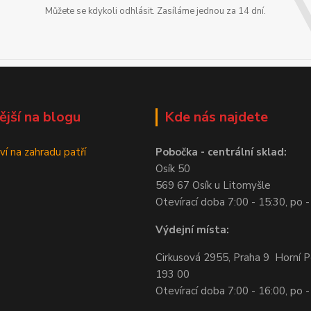
Můžete se kdykoli odhlásit. Zasíláme jednou za 14 dní.
ější na blogu
Kde nás najdete
ví na zahradu patří
Pobočka - centrální sklad:
Osík 50
569 67 Osík u Litomyšle
Otevírací doba 7:00 - 15:30, po -
Výdejní místa:
Cirkusová 2955, Praha 9 Horní P
193 00
Otevírací doba 7:00 - 16:00, po -