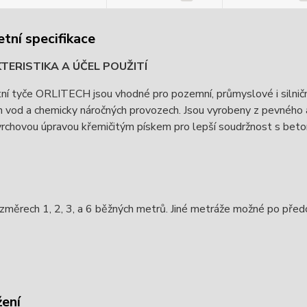
tní specifikace
ERISTIKA A ÚČEL POUŽITÍ
í tyče ORLITECH jsou vhodné pro pozemní, průmyslové i silniční 
h vod a chemicky náročných provozech. Jsou vyrobeny z pevného
rchovou úpravou křemičitým pískem pro lepší soudržnost s bet
změrech 1, 2, 3, a 6 běžných metrů. Jiné metráže možné po před
žení