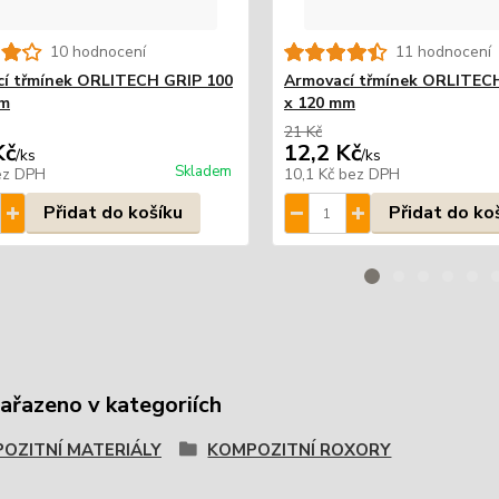
10 hodnocení
11 hodnocení
í třmínek ORLITECH GRIP 100
Armovací třmínek ORLITEC
mm
x 120 mm
21 Kč
Kč
12,2 Kč
/
ks
/
ks
Skladem
ez DPH
10,1 Kč
bez DPH
Přidat do košíku
Přidat do ko
zařazeno v kategoriích
OZITNÍ MATERIÁLY
KOMPOZITNÍ ROXORY