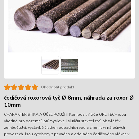
Ohodnotit produkt
čedičová roxorová tyč Ø 8mm, náhrada za roxor Ø
10mm
CHARAKTERISTIKA A ÚČEL POUŽITÍ Kompozitní tyče ORLITECH jsou
vhodné pro pozemní, průmyslové i silniční stavitelství, obzvlášť v
zemědělství, výstavbě čistíren odpadních vod a chemicky náročných
provozech. Jsou vyrobeny z pevného a odolného čedičového vlákna v