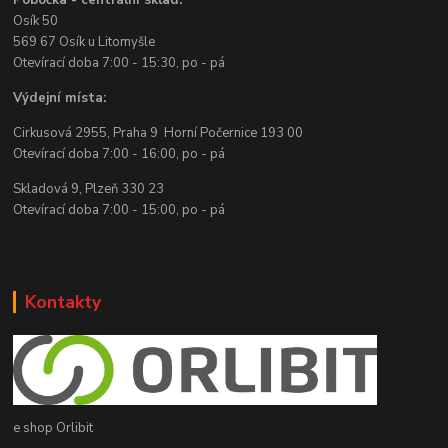
Pobočka - centrální sklad:
Osík 50
569 67 Osík u Litomyšle
Otevírací doba 7:00 - 15:30, po - pá
Výdejní místa:
Cirkusová 2955, Praha 9 Horní Počernice 193 00
Otevírací doba 7:00 - 16:00, po - pá
Skladová 9, Plzeň 330 23
Otevírací doba 7:00 - 15:00, po - pá
Kontakty
e shop Orlibit