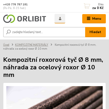
0
ks
+420 776 787 181
za
0 Kč
(Po-Pá, 8-15 hod.)
Menu
Hledat
Úvod
KOMPOZITNÍ MATERIÁLY
Kompozitní roxorová tyč Ø 8 mm,
náhrada za ocelový roxor Ø 10 mm
Kompozitní roxorová tyč Ø 8 mm,
náhrada za ocelový roxor Ø 10
mm