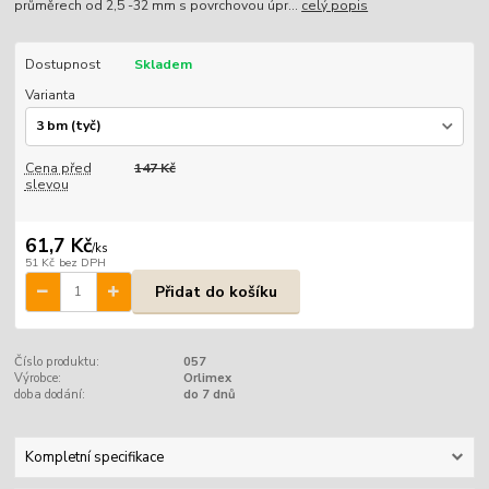
průměrech od 2,5 -32 mm s povrchovou úpr...
celý popis
Dostupnost
Skladem
Varianta
Cena před
147 Kč
slevou
61,7 Kč
/
ks
51 Kč
bez DPH
Přidat do košíku
Číslo produktu:
057
Výrobce:
Orlimex
doba dodání:
do 7 dnů
Kompletní specifikace