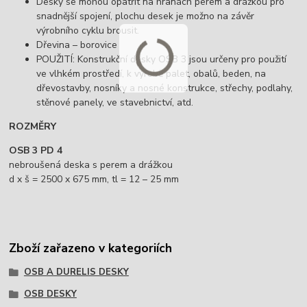
Desky se mohou opatřit na hranách perem a drážkou pro
snadnější spojení, plochu desek je možno na závěr
výrobního cyklu brousit.
Dřevina – borovice
POUŽITÍ: Konstrukční desky OSB 3 jsou určeny pro použití
ve vlhkém prostředí, k výrobě palet, obalů, beden, na
dřevostavby, nosníky a nosné konstrukce, střechy, podlahy,
stěnové panely, ve stavebnictví, atd.
ROZMĚRY
OSB 3 PD 4
nebroušená deska s perem a drážkou
d x š = 2500 x 675 mm, tl = 12 – 25 mm
Zboží zařazeno v kategoriích
OSB A DURELIS DESKY
OSB DESKY