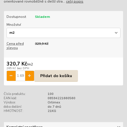
orientované rovnoběžně s delší stra...
celý popis
Dostupnost
Skladem
Množství
Cena před
329,9 Kč
slevou
320,7 Kč
/
m2
265 Kč
bez DPH
Přidat do košíku
Číslo produktu:
100
EAN kód:
08594221660560
Výrobce:
Orlimex
doba dodání:
do 7 dnů
HMOTNOST:
21KG