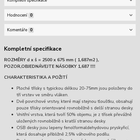
Kompletní specifikace
Hodnocení
0
Komentáře
0
Kompletní specifikace
ROZMĚRY d x š = 2500 x 675 mm ( 1,687m2 ),
POZOR,OBJEDNÁVEJTE NÁSOBKY 1,687 !!!!
CHARAKTERISTIKA A POŽITÍ
Ploché třísky s typickou délkou 20-75mm jsou položeny do
tří vrstev ve směru vláken.
Dvě povrchové vrstvy, které mají stejnou tloušťku, obsahují
pouze třísky orientované rovnoběžně s delší stranou desky.
Vnitřní vrstva, která tvoří 50% objemu, je z třísek převážně
uložených rovnoběžně s kratší stranou desky.
OSB desky jsou lepeny fenolformaldehydovou pryskyřicí,
která dosahuje přibližně 2,5% váhového podílu.