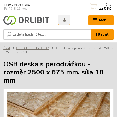
0
ks
+420 776 787 181
za
0 Kč
(Po-Pá, 8-15 hod.)
Menu
Hledat
Úvod
OSB A DURELIS DESKY
OSB deska s perodrážkou - rozměr 2500 x
675 mm, síla 18 mm
OSB deska s perodrážkou -
rozměr 2500 x 675 mm, síla 18
mm