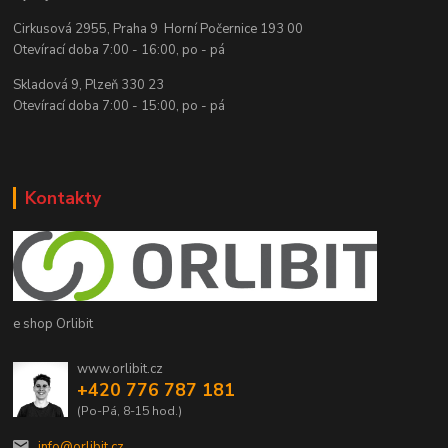
Cirkusová 2955, Praha 9 Horní Počernice 193 00
Otevírací doba 7:00 - 16:00, po - pá
Skladová 9, Plzeň 330 23
Otevírací doba 7:00 - 15:00, po - pá
Kontakty
e shop Orlibit
www.orlibit.cz
+420 776 787 181
(Po-Pá, 8-15 hod.)
info@orlibit.cz