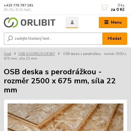
0
ks
+420 776 787 181
za
0 Kč
(Po-Pá, 8-15 hod.)
Menu
Hledat
Úvod
OSB A DURELIS DESKY
OSB deska s perodrážkou - rozměr 2500 x
675 mm, síla 22 mm
OSB deska s perodrážkou -
rozměr 2500 x 675 mm, síla 22
mm