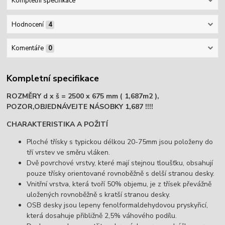
Kompletní specifikace
Hodnocení
4
Komentáře
0
Kompletní specifikace
ROZMĚRY d x š = 2500 x 675 mm ( 1,687m2 ),
POZOR,OBJEDNÁVEJTE NÁSOBKY 1,687 !!!!
CHARAKTERISTIKA A POŽITÍ
Ploché třísky s typickou délkou 20-75mm jsou položeny do
tří vrstev ve směru vláken.
Dvě povrchové vrstvy, které mají stejnou tloušťku, obsahují
pouze třísky orientované rovnoběžně s delší stranou desky.
Vnitřní vrstva, která tvoří 50% objemu, je z třísek převážně
uložených rovnoběžně s kratší stranou desky.
OSB desky jsou lepeny fenolformaldehydovou pryskyřicí,
která dosahuje přibližně 2,5% váhového podílu.