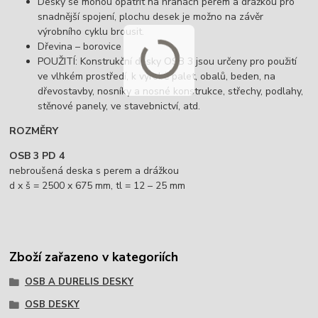
Desky se mohou opatřit na hranách perem a drážkou pro
snadnější spojení, plochu desek je možno na závěr
výrobního cyklu brousit.
Dřevina – borovice
POUŽITÍ: Konstrukční desky OSB 3 jsou určeny pro použití
ve vlhkém prostředí, k výrobě palet, obalů, beden, na
dřevostavby, nosníky a nosné konstrukce, střechy, podlahy,
stěnové panely, ve stavebnictví, atd.
ROZMĚRY
OSB 3 PD 4
nebroušená deska s perem a drážkou
d x š = 2500 x 675 mm, tl = 12 – 25 mm
Zboží zařazeno v kategoriích
OSB A DURELIS DESKY
OSB DESKY