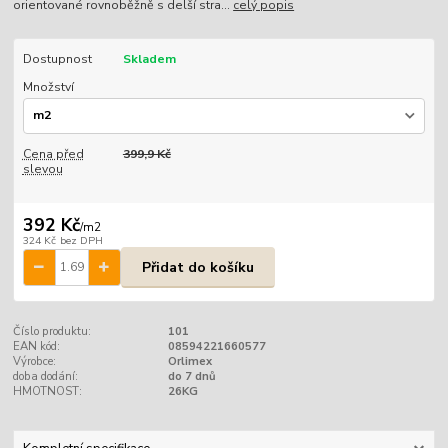
orientované rovnoběžně s delší stra...
celý popis
Dostupnost
Skladem
Množství
Cena před
399,9 Kč
slevou
392 Kč
/
m2
324 Kč
bez DPH
Přidat do košíku
Číslo produktu:
101
EAN kód:
08594221660577
Výrobce:
Orlimex
doba dodání:
do 7 dnů
HMOTNOST:
26KG