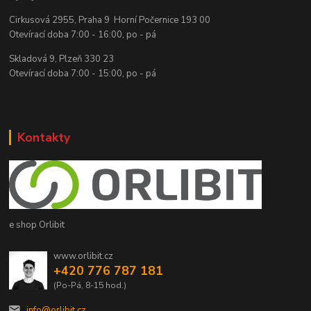
Cirkusová 2955, Praha 9 Horní Počernice 193 00
Otevírací doba 7:00 - 16:00, po - pá
Skladová 9, Plzeň 330 23
Otevírací doba 7:00 - 15:00, po - pá
Kontakty
e shop Orlibit
www.orlibit.cz
+420 776 787 181
(Po-Pá, 8-15 hod.)
info@orlibit.cz