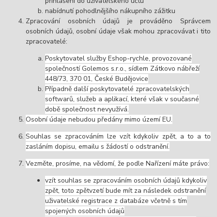
přihlášení do uživatelského účtu
nabídnutí pohodlnějšího nákupního zážitku
Zpracování osobních údajů je prováděno Správcem
osobních údajů, osobní údaje však mohou zpracovávat i tito
zpracovatelé:
Poskytovatel služby Eshop-rychle, provozované
společností Golemos s.r.o., sídlem Zátkovo nábřeží
448/73, 370 01, České Budějovice
Případně další poskytovatelé zpracovatelských
softwarů, služeb a aplikací, které však v současné
době společnost nevyužívá.
Osobní údaje nebudou předány mimo území EU.
Souhlas se zpracováním lze vzít kdykoliv zpět, a to a to
zasláním dopisu, emailu s žádostí o odstranění.
Vezměte, prosíme, na vědomí, že podle Nařízení máte právo:
vzít souhlas se zpracováním osobních údajů kdykoliv
zpět, toto zpětvzetí bude mít za následek odstranění
uživatelské registrace z databáze včetně s tím
spojených osobních údajů