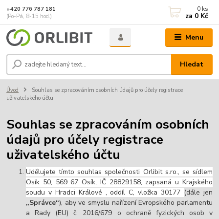
0
ks
+420 776 787 181
za
0 Kč
(Po-Pá, 8-15 hod.)
Menu
Hledat
Úvod
Souhlas se zpracováním osobních údajů pro účely registrace
uživatelského účtu
Souhlas se zpracováním osobních
údajů pro účely registrace
uživatelského účtu
Udělujete tímto souhlas společnosti Orlibit s.ro., se sídlem
Osík 50, 569 67 Osík, IČ 28829158, zapsaná u Krajského
soudu v Hradci Králové , oddíl C, vložka 30177
(dále jen
„Správce“
), aby ve smyslu nařízení Evropského parlamentu
a Rady (EU) č. 2016/679 o ochraně fyzických osob v