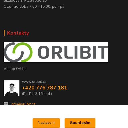
Skladová 9, Plzeň 330 23
Otevírací doba 7:00 - 15:00, po - pá
Kontakty
e shop Orlibit
www.orlibit.cz
+420 776 787 181
(Po-Pá, 8-15 hod.)
info@orlibit.cz
Souhlasím
Nastavení