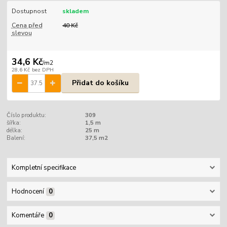
Dostupnost
skladem
Cena před
40 Kč
slevou
34,6 Kč
/
m2
28,6 Kč
bez DPH
Přidat do košíku
Číslo produktu:
309
šířka:
1,5 m
délka:
25 m
Balení:
37,5 m2
Kompletní specifikace
Hodnocení
0
Komentáře
0