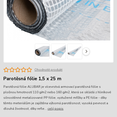
Ohodnotit produkt
Parotěsná fólie 1,5 x 25 m
Parotěsná fólie ALUBAR je vícevrstvá armovací parotěsná fólie s
plošnou hmotností 110 g/m2 nebo 160 g/m2, která se skládá z hliníkové
silnostěnné metalizované PP fólie, vyztužené mřížky a PE fólie - díky
těmto meteriálům je zajištěna výborná parotěsnost, vysoká pevnost a
dlouhá životnost, díky refle...
celý popis