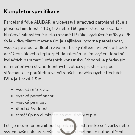
Kompletní specifikace
Parotěsná fólie ALUBAR je vícevrstvá armovací parotěsná fólie s
plošnou hmotností 110 g/m2 nebo 160 g/m2, která se skládá z
hliníkové silnostěnné metalizované PP fólie, vyztužené mřížky a PE
fólie - díky těmto meteriálům je zajištěna výborná parotěsnost,
vysoká pevnost a dlouhá životnost, díky reflexní vrstvě dochází k
odrážení sálavého tepla zpět do interiéru a tím zvyšení tepelně
izolačních parametrů střešních konstrukcí. Vhodná je především
na interiérovou stranu tepelných izolací v prostorech pod
střechou a je použitelná ve větraných i nevětraných střechách.
Fólie je široká 1,5 m.
vysoká reflexivita
vysoká parotěsnost
vysoká pevnost
dlouhá životnost
téměř úplná eliminace sálavé složky tepla
Fólii je možné připevnit buď sponkami mechanické sešívačky nebo
systémovými oboustranými páskami a tmelem. Je nutné utěsnit