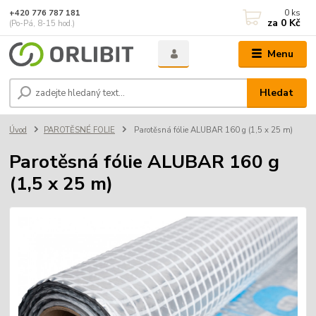
0
ks
+420 776 787 181
za
0 Kč
(Po-Pá, 8-15 hod.)
Menu
Hledat
Úvod
PAROTĚSNÉ FOLIE
Parotěsná fólie ALUBAR 160 g (1,5 x 25 m)
Parotěsná fólie ALUBAR 160 g
(1,5 x 25 m)