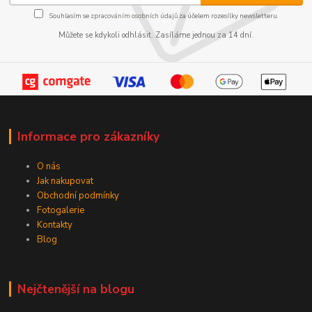
Souhlasím se
zpracováním osobních údajů
za účelem rozesílky newsletteru.
Můžete se kdykoli odhlásit. Zasíláme jednou za 14 dní.
Informace pro zákazníky
O nás
Jak nakupovat
Obchodní podmínky
Fotogalerie
Kontakty
Blog
Nejčtenější na blogu