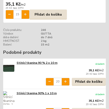
35,1 Kč
/
m2
29 Kč
bez DPH
Přidat do košíku
Číslo produktu:
246
Výrobce:
GUTTA
doba dodání:
do 7 dnů
HMOTNOST:
2 kg
Balení:
15 m2
Podobné produkty
Stínící tkanina 90 % 2 x 10 m
skladem
35,1 Kč
/
m2
29 Kč
bez DPH
Přidat do košíku
Stínící tkanina 90% 1 x 10 m
skladem
35,1 Kč
/
m2
29 Kč
bez DPH