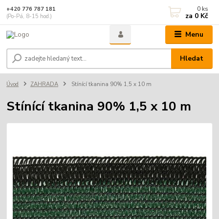
0
ks
+420 776 787 181
za
0 Kč
(Po-Pá, 8-15 hod.)
Menu
Hledat
Úvod
ZAHRADA
Stínící tkanina 90% 1,5 x 10 m
Stínící tkanina 90% 1,5 x 10 m