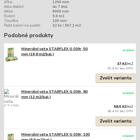
šířka:
1200 mm
doba dodání:
do 7 dnů
délka:
8000 mm
Balení:
9,6 m2
Tloušťka:
100 mm
Počet balení na paletě:
32 ks / 307,2 m2
Podobné produkty
Minerální vata STARFLEX G 039r, 50
skladem
mm (16,8 m2/bal.)
37 Kč
/
m2
30,6 Kč
bez DPH
Zvolit variantu
Minerální vata STARFLEX G 039r, 80
skladem
mm (12 m2/bal.)
58,5 Kč
/
m2
48,4 Kč
bez DPH
Zvolit variantu
Minerální vata STARFLEX G 039r, 100
skladem
mm (9,6 m2/bal.)