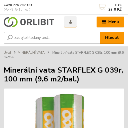
0
ks
+420 776 787 181
za
0 Kč
(Po-Pá, 8-15 hod.)
Menu
Hledat
Úvod
MINERÁLNÍ VATA
Minerální vata STARFLEX G 039r, 100 mm (9,6
m2/bal.)
Minerální vata STARFLEX G 039r,
100 mm (9,6 m2/bal.)