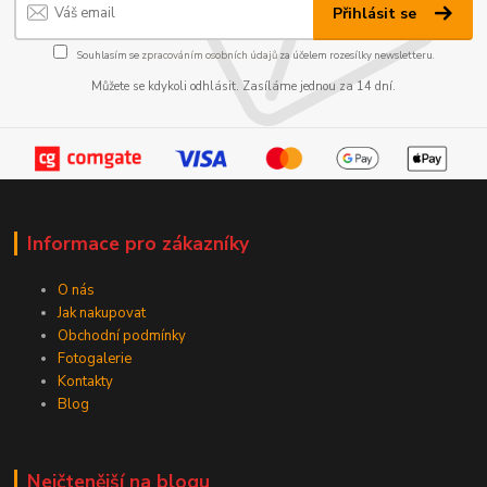
Přihlásit se
Souhlasím se
zpracováním osobních údajů
za účelem rozesílky newsletteru.
Můžete se kdykoli odhlásit. Zasíláme jednou za 14 dní.
Informace pro zákazníky
O nás
Jak nakupovat
Obchodní podmínky
Fotogalerie
Kontakty
Blog
Nejčtenější na blogu