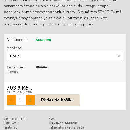
nenamáhavé tepelné a akustické izolace dutin – stropy, stropní
podhledy, šikmé střechy nebo vnitřní stěny. Skelná vata STARFLEX má
pevnější hrany a vyznačuje se skvělou pružností a tuhostí. Vata
neobsahuje formaldehyd a je zcela bez ...
celý popis
Dostupnost
Skladem
Množství
Cena před
863 Kč
slevou
703,9 Kč
/
Ks
581,7 Kč
bez DPH
Přidat do košíku
Číslo produktu:
324
EAN kód:
08594221660096
materiál:
minerální skelná vata