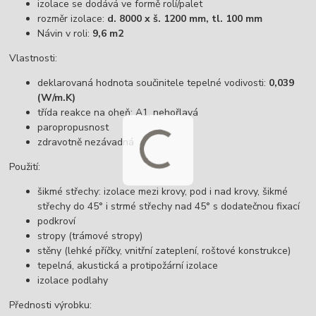
izolace se dodává ve formě rolí/palet
rozměr izolace:
d. 8000 x š. 1200 mm, tl. 100 mm
Návin v roli:
9,6 m2
Vlastnosti:
deklarovaná hodnota součinitele tepelné vodivosti:
0,039
(W/m.K)
třída reakce na oheň: A1, nehořlavá
paropropusnost
zdravotně nezávadná
Použití:
šikmé střechy: izolace mezi krovy, pod i nad krovy, šikmé
střechy do 45° i strmé střechy nad 45° s dodatečnou fixací
podkroví
stropy (trámové stropy)
stěny (lehké příčky, vnitřní zateplení, roštové konstrukce)
tepelná, akustická a protipožární izolace
izolace podlahy
Přednosti výrobku: