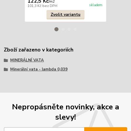
122,5 Kč
147,2 Kč
/
m2
skladem
101,3 Kč
bez DPH
121,7 Kč
bez
Zvolit variantu
Zboží zařazeno v kategoriích
MINERÁLNÍ VATA
Minerální vata - lambda 0,039
Nepropásněte novinky, akce a
slevy!