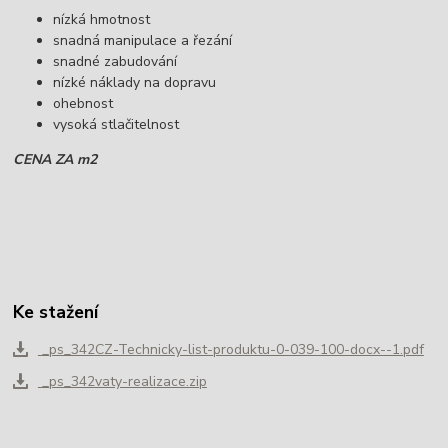
nízká hmotnost
snadná manipulace a řezání
snadné zabudování
nízké náklady na dopravu
ohebnost
vysoká stlačitelnost
CENA ZA m2
Ke stažení
_ps_342CZ-Technicky-list-produktu-0-039-100-docx--1.pdf
_ps_342vaty-realizace.zip