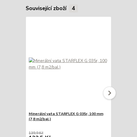
Související zboží
4
Minerální vata STARFLEX G 035r, 100 mm
Minerální v
(7,8 m2/bal.)
(6,6 m2/bal.)
139,9 Kč
159,9 Kč