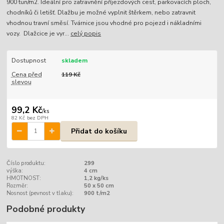
900 tun/m2. Ideální pro zatravnění příjezdových cest, parkovacích ploch,
chodníků či letišť. Dlažbu je možné vyplnit štěrkem, nebo zatravnit
vhodnou travní směsí. Tvárnice jsou vhodné pro pojezd i nákladními
vozy. Dlažcice je vyr...
celý popis
Dostupnost
skladem
Cena před
119 Kč
slevou
99,2 Kč
/
ks
82 Kč
bez DPH
Přidat do košíku
Číslo produktu:
299
výška:
4 cm
HMOTNOST:
1,2 kg/ks
Rozměr:
50 x 50 cm
Nosnost (pevnost v tlaku):
900 t/m2
Podobné produkty