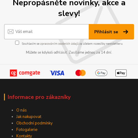
Nepropásněte novinky, akce a
slevy!
Přihlásit se
Souhlasím se
zpracováním osobních údajů
za účelem rozesílky newsletteru.
Můžete se kdykoli odhlásit. Zasíláme jednou za 14 dní.
Informace pro zákazníky
O nás
Jak nakupovat
Obchodní podmínky
Fotogalerie
Kontakty