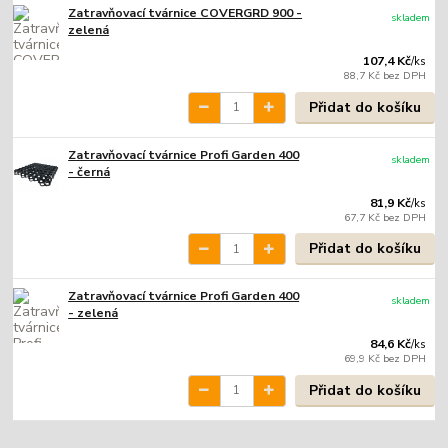
Zatravňovací tvárnice COVERGRD 900 -
skladem
zelená
107,4 Kč
/
ks
88,7 Kč
bez DPH
Přidat do košíku
Zatravňovací tvárnice Profi Garden 400
skladem
- černá
81,9 Kč
/
ks
67,7 Kč
bez DPH
Přidat do košíku
Zatravňovací tvárnice Profi Garden 400
skladem
- zelená
84,6 Kč
/
ks
69,9 Kč
bez DPH
Přidat do košíku