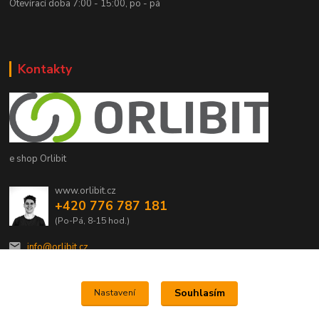
Otevírací doba 7:00 - 15:00, po - pá
Kontakty
e shop Orlibit
www.orlibit.cz
+420 776 787 181
(Po-Pá, 8-15 hod.)
info@orlibit.cz
Souhlasím
Nastavení