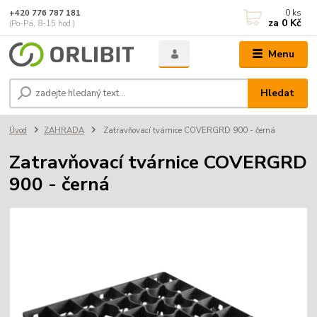
0
ks
+420 776 787 181
za
0 Kč
(Po-Pá, 8-15 hod.)
Menu
Hledat
Úvod
ZAHRADA
Zatravňovací tvárnice COVERGRD 900 - černá
Zatravňovací tvárnice COVERGRD
900 - černá