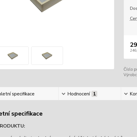
Dos
Cen
29
246
Číslo p
Výrobc
etní specifikace
Hodnocení
1
Ko
tní specifikace
PRODUKTU: