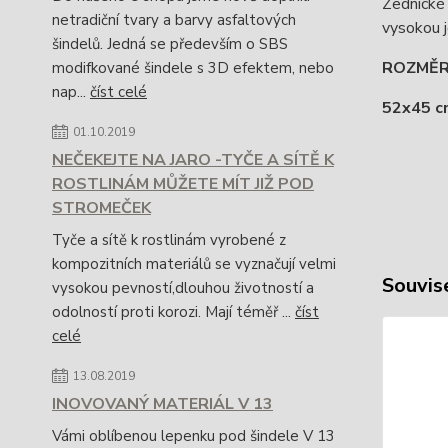
Zednické 
netradiční tvary a barvy asfaltových
vysokou 
šindelů. Jedná se především o SBS
ROZMĚR
modifkované šindele s 3D efektem, nebo
nap...
číst celé
52x45 c
01.10.2019
NEČEKEJTE NA JARO -TYČE A SÍTĚ K
ROSTLINÁM MŮŽETE MÍT JIŽ POD
STROMEČEK
Tyče a sítě k rostlinám vyrobené z
kompozitních materiálů se vyznačují velmi
Souvise
vysokou pevností,dlouhou životností a
odolností proti korozi. Mají téměř ...
číst
celé
13.08.2019
INOVOVANÝ MATERIÁL V 13
Vámi oblíbenou lepenku pod šindele V 13