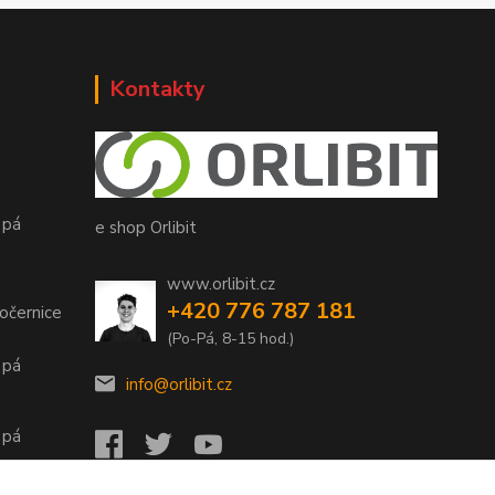
Kontakty
 pá
e shop Orlibit
www.orlibit.cz
+420 776 787 181
očernice
(Po-Pá, 8-15 hod.)
 pá
info@orlibit.cz
 pá