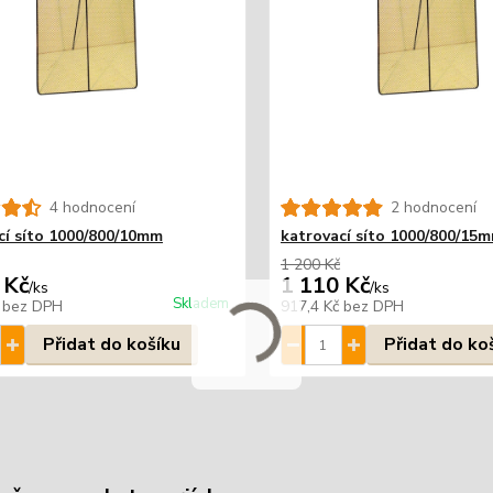
4 hodnocení
2 hodnocení
cí síto 1000/800/10mm
katrovací síto 1000/800/15
1 200 Kč
 Kč
1 110 Kč
/
ks
/
ks
Skladem
č
bez DPH
917,4 Kč
bez DPH
Přidat do košíku
Přidat do ko