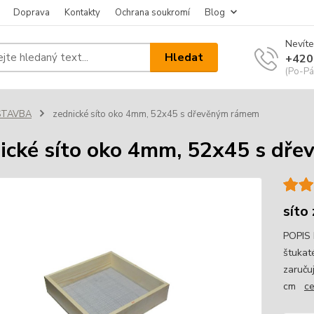
Doprava
Kontakty
Ochrana soukromí
Blog
Nevíte
Hledat
+420
(Po-Pá
STAVBA
zednické síto oko 4mm, 52x45 s dřevěným rámem
ické síto oko 4mm, 52x45 s dř
síto
POPIS 
štukat
zaruču
cm
ce