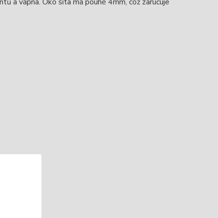
entů a vápna. Oko síta má pouhé 4mm, což zaručuje