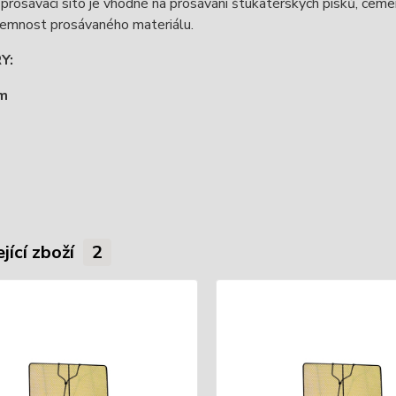
prosávací síto je vhodné na prosávání štukatérských písků, cem
jemnost prosávaného materiálu.
Y:
m
jící zboží
2