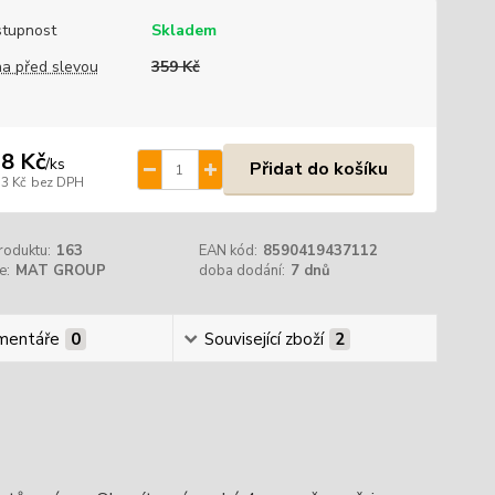
tupnost
Skladem
a před slevou
359 Kč
8 Kč
/
ks
Přidat do košíku
,3 Kč
bez DPH
roduktu:
163
EAN kód:
8590419437112
e:
MAT GROUP
doba dodání:
7 dnů
mentáře
0
Související zboží
2