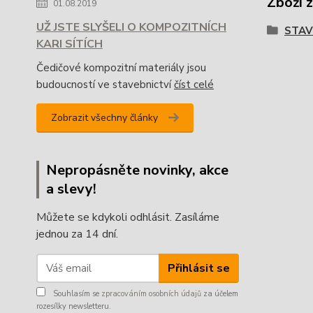
Zboží 
01.08.2019
UŽ JSTE SLYŠELI O KOMPOZITNÍCH
STA
KARI SÍTÍCH
Čedičové kompozitní materiály jsou
budoucností ve stavebnictví
číst celé
Zobrazit všechny články
Nepropásněte novinky, akce
a slevy!
Můžete se kdykoli odhlásit. Zasíláme
jednou za 14 dní.
Přihlásit se
Souhlasím se
zpracováním osobních údajů
za účelem
rozesílky newsletteru.