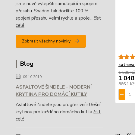
jsme nově vylepšili samolepícím spojem
přesahu. Snadno tak docílíte 100 %
spojení přesahu velmi rychle a spole...
číst
celé
Zobrazit všechny novinky
Blog
katrova
1 500 Kč
1 048
09.10.2019
866,1 K
ASFALTOVÉ ŠINDELE - MODERNÍ
KRYTINA PRO DOMÁCÍ KUTILY
Asfaltové šindele jsou progresivní střešní
krytinou pro každého domácího kutila
číst
celé