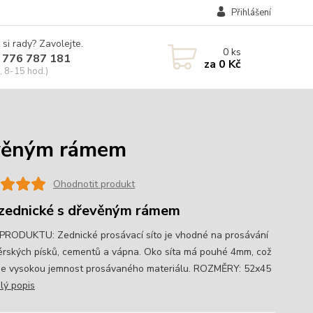
Přihlášení
 si rady? Zavolejte.
0
ks
 776 787 181
za
0 Kč
, 8-15 hod.)
evěným rámem
Ohodnotit produkt
 zednické s dřevěným rámem
PRODUKTU: Zednické prosávací síto je vhodné na prosávání
érských písků, cementů a vápna. Oko síta má pouhé 4mm, což
je vysokou jemnost prosávaného materiálu. ROZMĚRY: 52x45
lý popis