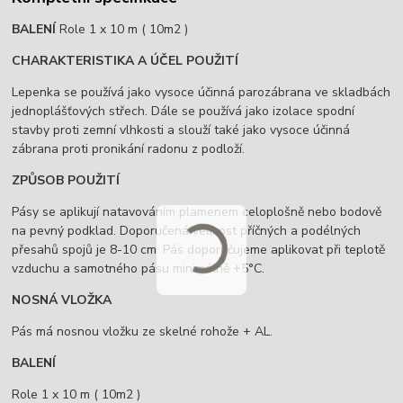
BALENÍ
Role 1 x 10 m ( 10m2 )
CHARAKTERISTIKA A ÚČEL POUŽITÍ
Lepenka se používá jako vysoce účinná parozábrana ve skladbách
jednoplášťových střech. Dále se používá jako izolace spodní
stavby proti zemní vlhkosti a slouží také jako vysoce účinná
zábrana proti pronikání radonu z podloží.
ZPŮSOB POUŽITÍ
Pásy se aplikují natavováním plamenem celoplošně nebo bodově
na pevný podklad. Doporučená velikost příčných a podélných
přesahů spojů je 8-10 cm. Pás doporučujeme aplikovat při teplotě
vzduchu a samotného pásu minimálně +5°C.
NOSNÁ VLOŽKA
Pás má nosnou vložku ze skelné rohože + AL.
BALENÍ
Role 1 x 10 m ( 10m2 )