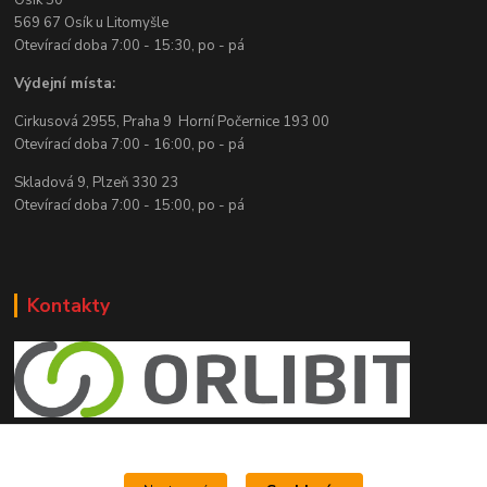
Osík 50
569 67 Osík u Litomyšle
Otevírací doba 7:00 - 15:30, po - pá
Výdejní místa:
Cirkusová 2955, Praha 9 Horní Počernice 193 00
Otevírací doba 7:00 - 16:00, po - pá
Skladová 9, Plzeň 330 23
Otevírací doba 7:00 - 15:00, po - pá
Kontakty
e shop Orlibit