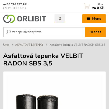
0
ks
+420 776 787 181
za
0 Kč
(Po-Pá, 8-15 hod.)
Menu
Hledat
Úvod
ASFALTOVÉ LEPENKY
Asfaltová lepenka VELBIT RADON SBS 3,5
Asfaltová lepenka VELBIT
RADON SBS 3,5