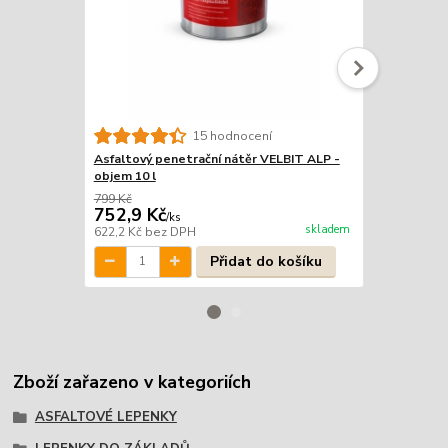
15 hodnocení
Asfaltový penetrační nátěr VELBIT ALP -
Asfaltový p
objem 10 l
objem 25 l
799 Kč
1 999 Kč
752,9 Kč
1 849 Kč
/
ks
skladem
622,2 Kč
bez DPH
1 528,1 Kč
b
Přidat do košíku
Zboží zařazeno v kategoriích
ASFALTOVÉ LEPENKY