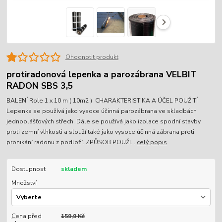
Ohodnotit produkt
protiradonová lepenka a parozábrana VELBIT
RADON SBS 3,5
BALENÍ Role 1 x 10 m ( 10m2 ) CHARAKTERISTIKA A ÚČEL POUŽITÍ
Lepenka se používá jako vysoce účinná parozábrana ve skladbách
jednoplášťových střech. Dále se používá jako izolace spodní stavby
proti zemní vlhkosti a slouží také jako vysoce účinná zábrana proti
pronikání radonu z podloží. ZPŮSOB POUŽI...
celý popis
Dostupnost
skladem
Množství
Cena před
159,9 Kč