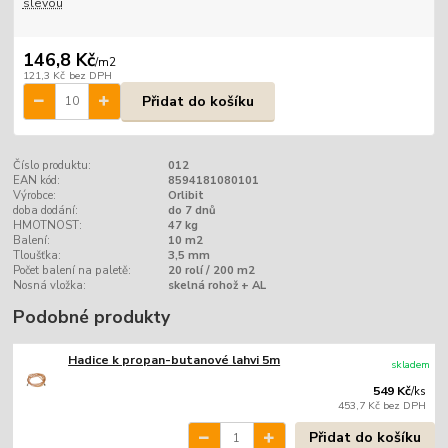
slevou
146,8 Kč
/
m2
121,3 Kč
bez DPH
Přidat do košíku
Číslo produktu:
012
EAN kód:
8594181080101
Výrobce:
Orlibit
doba dodání:
do 7 dnů
HMOTNOST:
47 kg
Balení:
10 m2
Tloušťka:
3,5 mm
Počet balení na paletě:
20 rolí / 200 m2
Nosná vložka:
skelná rohož + AL
Podobné produkty
Hadice k propan-butanové lahvi 5m
skladem
549 Kč
/
ks
453,7 Kč
bez DPH
Přidat do košíku