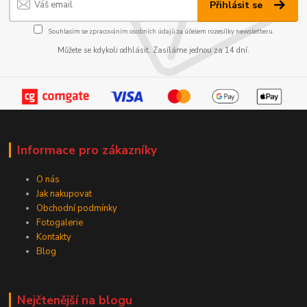
Přihlásit se
Souhlasím se
zpracováním osobních údajů
za účelem rozesílky newsletteru.
Můžete se kdykoli odhlásit. Zasíláme jednou za 14 dní.
Informace pro zákazníky
O nás
Jak nakupovat
Obchodní podmínky
Fotogalerie
Kontakty
Blog
Nejčtenější na blogu