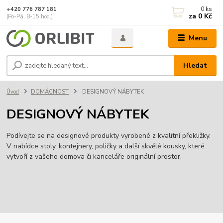
0
ks
+420 776 787 181
za
0 Kč
(Po-Pá, 8-15 hod.)
Menu
Hledat
Úvod
DOMÁCNOST
DESIGNOVÝ NÁBYTEK
DESIGNOVÝ NÁBYTEK
Podívejte se na designové produkty vyrobené z kvalitní překližky.
V nabídce stoly, kontejnery, poličky a další skvělé kousky, které
vytvoří z vašeho domova či kanceláře originální prostor.