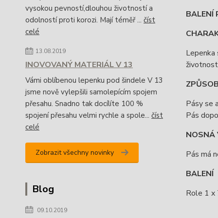
vysokou pevností,dlouhou životností a
BALENÍ 
odolností proti korozi. Mají téměř ...
číst
celé
CHARAKT
13.08.2019
Lepenka s
životnost
INOVOVANÝ MATERIÁL V 13
Vámi oblíbenou lepenku pod šindele V 13
ZPŮSOB
jsme nově vylepšili samolepícím spojem
Pásy se a
přesahu. Snadno tak docílíte 100 %
Pás dopo
spojení přesahu velmi rychle a spole...
číst
celé
NOSNÁ 
Zobrazit všechny novinky
Pás má n
BALENÍ
Blog
Role 1 x 
09.10.2019