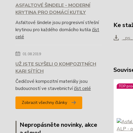
ASFALTOVÉ ŠINDELE - MODERNÍ
KRYTINA PRO DOMÁCÍ KUTILY
Asfaltové šindele jsou progresivní střešní
Ke sta
krytinou pro každého domácího kutila
číst
celé
_ps_
01.08.2019
UŽ JSTE SLYŠELI O KOMPOZITNÍCH
Souvise
KARI SÍTÍCH
Čedičové kompozitní materiály jsou
TOP pro
budoucností ve stavebnictví
číst celé
Zobrazit všechny články
Nepropásněte novinky, akce
a slevy!