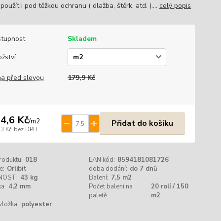
oužít i pod těžkou ochranu ( dlažba, štěrk, atd. )....
celý popis
tupnost
Skladem
žství
a před slevou
179,9 Kč
4,6 Kč
/
m2
Přidat do košíku
,3 Kč
bez DPH
roduktu:
018
EAN kód:
8594181081726
e:
Orlibit
doba dodání:
do 7 dnů
NOST:
43 kg
Balení:
7,5 m2
a:
4,2 mm
Počet balení na
20 rolí / 150
paletě:
m2
vložka:
polyester