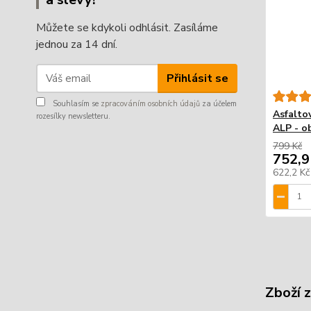
Můžete se kdykoli odhlásit. Zasíláme
jednou za 14 dní.
Přihlásit se
Souhlasím se
zpracováním osobních údajů
za účelem
Asfalto
rozesílky newsletteru.
ALP - o
799 Kč
752,9
622,2 K
Zboží 