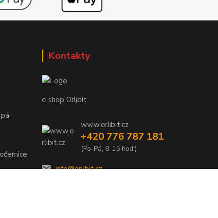
Kontakty
e shop Orlibit
 pá
www.orlibit.cz
+420 776 787 181
(Po-Pá, 8-15 hod.)
očernice
info@orlibit.cz
 pá
 pá