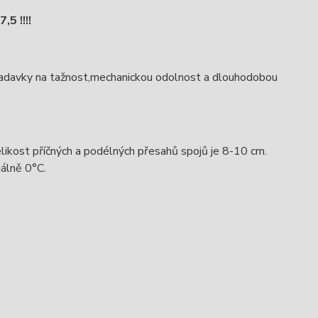
5 !!!!
ožadavky na tažnost,mechanickou odolnost a dlouhodobou
ikost příčných a podélných přesahů spojů je 8-10 cm.
álně 0°C.