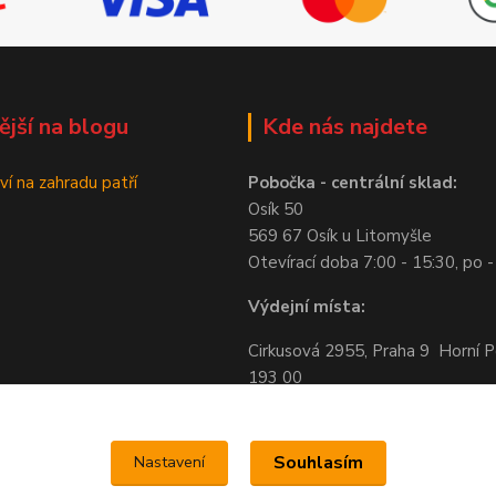
ější na blogu
Kde nás najdete
ví na zahradu patří
Pobočka - centrální sklad:
Osík 50
569 67 Osík u Litomyšle
Otevírací doba 7:00 - 15:30, po -
Výdejní místa:
Cirkusová 2955, Praha 9 Horní P
193 00
Otevírací doba 7:00 - 16:00, po -
Skladová 9, Plzeň 330 23
Souhlasím
Nastavení
Otevírací doba 7:00 - 15:00, po -