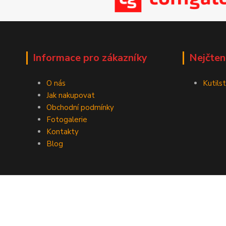
Informace pro zákazníky
Nejčten
O nás
Kutilst
Jak nakupovat
Obchodní podmínky
Fotogalerie
Kontakty
Blog