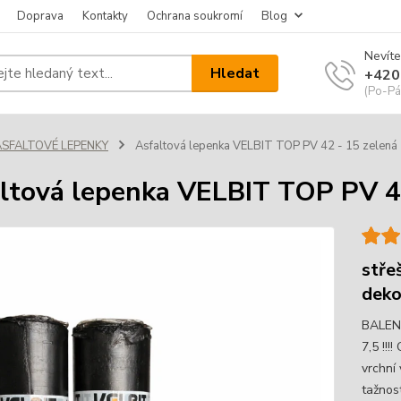
Doprava
Kontakty
Ochrana soukromí
Blog
Nevíte
Hledat
+420
(Po-Pá
ASFALTOVÉ LEPENKY
Asfaltová lepenka VELBIT TOP PV 42 - 15 zelená
ltová lepenka VELBIT TOP PV 4
stře
deko
BALENÍ
7,5 !!
vrchní
tažnos