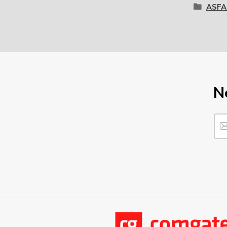
ASFA
N