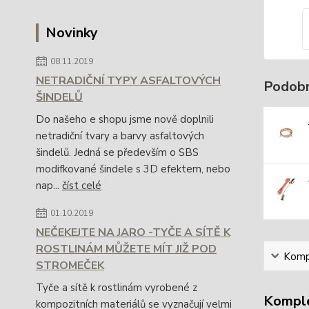
Novinky
08.11.2019
NETRADIČNÍ TYPY ASFALTOVÝCH
Podobn
ŠINDELŮ
Do našeho e shopu jsme nově doplnili
netradiční tvary a barvy asfaltových
šindelů. Jedná se především o SBS
modifkované šindele s 3D efektem, nebo
nap...
číst celé
01.10.2019
NEČEKEJTE NA JARO -TYČE A SÍTĚ K
ROSTLINÁM MŮŽETE MÍT JIŽ POD
Kompl
STROMEČEK
Tyče a sítě k rostlinám vyrobené z
Komple
kompozitních materiálů se vyznačují velmi