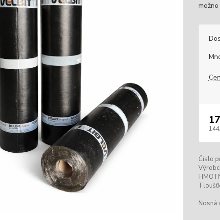
možno p
Dos
Mno
Cen
17
144
Číslo p
Výrobc
HMOT
Tloušťk
Nosná 