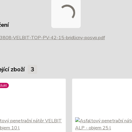
žení
3808-VELBIT-TOP-PV-42-15-bridlicny-posyp.pdf
jící zboží
3
dukt