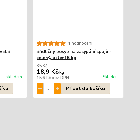
4 hodnocení
 VELBIT
Břidličný posyp na zasypání spojů -
zelený, balení 5 kg
35 Kč
18,9 Kč
/
kg
skladem
Skladem
15,6 Kč
bez DPH
šíku
Přidat do košíku