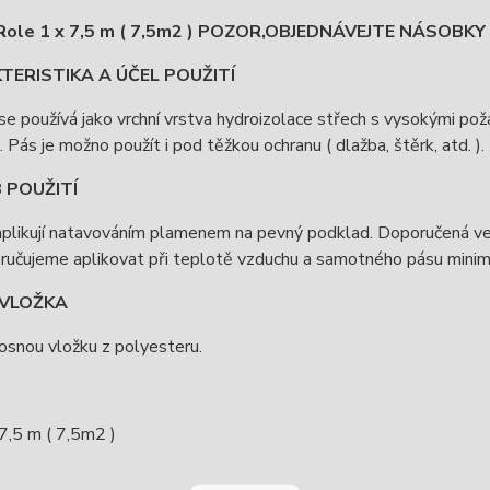
Role 1 x 7,5 m ( 7,5m2 ) POZOR,OBJEDNÁVEJTE NÁSOBKY 7,
ERISTIKA A ÚČEL POUŽITÍ
e používá jako vrchní vrstva hydroizolace střech s vysokými p
. Pás je možno použít i pod těžkou ochranu ( dlažba, štěrk, atd. ).
 POUŽITÍ
plikují natavováním plamenem na pevný podklad. Doporučená vel
ručujeme aplikovat při teplotě vzduchu a samotného pásu minim
VLOŽKA
osnou vložku z polyesteru.
7,5 m ( 7,5m2 )