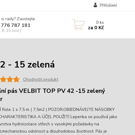
Přihlášení
 si rady? Zavolejte.
0
ks
 776 787 181
za
0 Kč
, 8-15 hod.)
2 - 15 zelená
Ohodnotit produkt
šní pás VELBIT TOP PV 42 -15 zelený
r
 Role 1 x 7,5 m ( 7,5m2 ) POZOR,OBJEDNÁVEJTE NÁSOBKY
!! CHARAKTERISTIKA A ÚČEL POUŽITÍ Lepenka se používá jako
 vrstva hydroizolace střech s vysokými požadavky na
t,mechanickou odolnost a dlouhodobou životnost. Pás je