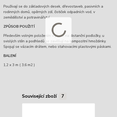
Používají se do základových desek, dřevostaveb, pasivních a
rodinných domů, opěrných zdí, čističek odpadních vod, v
zemědělství a potravinářství.
ZPŮSOB POUŽITÍ
Především volným položením v ploše na distanční podložky, u
svislých stěn a podhledů se zavěšují na kompozitní hmoždinky.
Spojují se vázacím drátem, nebo stahovacími plastovými páskami.
BALENÍ
1,2 x 3 m ( 3,6 m2 )
Související zboží
7