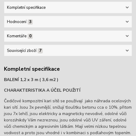
Kompletní specifikace
Hodnocení
3
Komentáře
0
Související zboží
7
Kompletní specifikace
BALENÍ 1,2 x 3 m ( 3,6 m2 )
CHARAKTERISTIKA A ÚČEL POUŽITÍ
Čedičové kompozitní kari sítě se používají jako náhrada ocelových
kari sítí. Jsou 3x pevnější, snižují tlouštku betonu cca o 10%, přitom
jsou 7x lehčí, jsou elektricky a magneticky nevodivé, odolné vůči
korozi/nikdy Vám nezreznou, jsou odolné vůči UV záření, odolné
vůči chemickým a agresivním látkám. Mají velmi nízkou tepelnou
vodivost a proto jsou vhodné i v kombinaci s podlahovým topením.