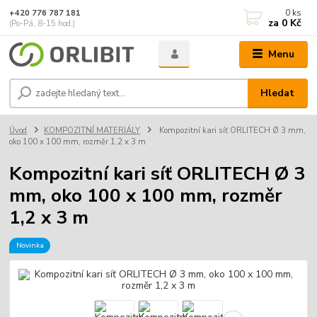
0
ks
+420 776 787 181
za
0 Kč
(Po-Pá, 8-15 hod.)
Menu
Hledat
Úvod
KOMPOZITNÍ MATERIÁLY
Kompozitní kari síť ORLITECH Ø 3 mm,
oko 100 x 100 mm, rozměr 1,2 x 3 m
Kompozitní kari síť ORLITECH Ø 3
mm, oko 100 x 100 mm, rozměr
1,2 x 3 m
Novinka