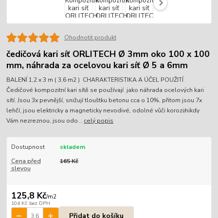
Ohodnotit produkt
čedičová kari síť ORLITECH Ø 3mm oko 100 x 100
mm, náhrada za ocelovou kari síť Ø 5 a 6mm
BALENÍ 1,2 x 3 m ( 3,6 m2 ) CHARAKTERISTIKA A ÚČEL POUŽITÍ
Čedičové kompozitní kari sítě se používají jako náhrada ocelových kari
sítí. Jsou 3x pevnější, snižují tlouštku betonu cca o 10%, přitom jsou 7x
lehčí, jsou elektricky a magneticky nevodivé, odolné vůči korozi/nikdy
Vám nezreznou, jsou odo...
celý popis
Dostupnost
skladem
Cena před
165 Kč
slevou
125,8 Kč
/
m2
104 Kč
bez DPH
Přidat do košíku