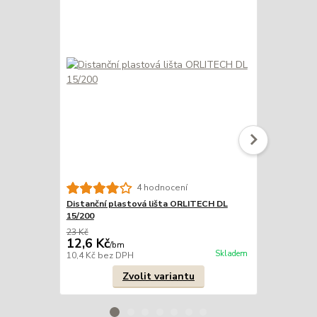
4 hodnocení
Distanční plastová lišta ORLITECH DL
Distanční p
15/200
20/200
23 Kč
21 Kč
12,6 Kč
13,2 Kč
/
bm
/
b
Skladem
10,4 Kč
bez DPH
10,9 Kč
bez 
Zvolit variantu