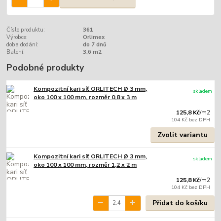
Číslo produktu:
361
Výrobce:
Orlimex
doba dodání:
do 7 dnů
Balení:
3,6 m2
Podobné produkty
Kompozitní kari síť ORLITECH Ø 3 mm,
skladem
oko 100 x 100 mm, rozměr 0,8 x 3 m
125,8 Kč
/
m2
104 Kč
bez DPH
Zvolit variantu
Kompozitní kari síť ORLITECH Ø 3 mm,
skladem
oko 100 x 100 mm, rozměr 1,2 x 2 m
125,8 Kč
/
m2
104 Kč
bez DPH
Přidat do košíku