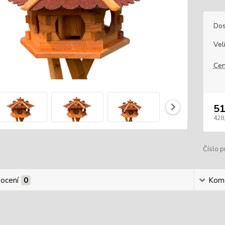
Dos
Vel
Cen
51
428
Číslo p
ocení
0
Kom