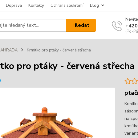
Doprava
Kontakty
Ochrana soukromí
Blog
Nevíte
Hledat
+420
(Po-Pá
ZAHRADA
Krmítko pro ptáky - červená střecha
tko pro ptáky - červená střecha
ptač
Krmítk
zásobn
na spo
krmítka
varian