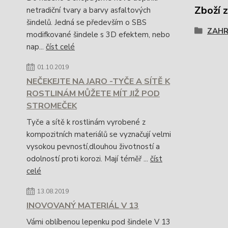
Zboží 
netradiční tvary a barvy asfaltových
šindelů. Jedná se především o SBS
ZAH
modifkované šindele s 3D efektem, nebo
nap...
číst celé
01.10.2019
NEČEKEJTE NA JARO -TYČE A SÍTĚ K
ROSTLINÁM MŮŽETE MÍT JIŽ POD
STROMEČEK
Tyče a sítě k rostlinám vyrobené z
kompozitních materiálů se vyznačují velmi
vysokou pevností,dlouhou životností a
odolností proti korozi. Mají téměř ...
číst
celé
13.08.2019
INOVOVANÝ MATERIÁL V 13
Vámi oblíbenou lepenku pod šindele V 13