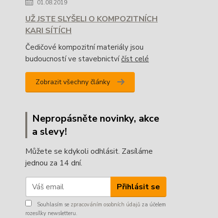
01.08.2019
UŽ JSTE SLYŠELI O KOMPOZITNÍCH
KARI SÍTÍCH
Čedičové kompozitní materiály jsou
budoucností ve stavebnictví
číst celé
Zobrazit všechny články
Nepropásněte novinky, akce
a slevy!
Můžete se kdykoli odhlásit. Zasíláme
jednou za 14 dní.
Přihlásit se
Souhlasím se
zpracováním osobních údajů
za účelem
rozesílky newsletteru.