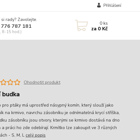
Přihlášení
 si rady? Zavolejte.
0
ks
 776 787 181
za
0 Kč
, 8-15 hod.)
Ohodnotit produkt
í budka
o pro ptáky má uprostřed násypný komín, který slouží jako
ík na krmivo, navrchu zásobníku je odnímatelná krycí stříška,
dku zásobníku jsou otvory, kterými se krmivo dostává na dno
 a práci ho zde odebírají. Krmítko lze zakoupit ve 3 různých
tách - S, M, L
celý popis