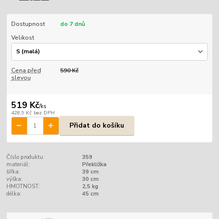
Dostupnost
do 7 dnů
Velikost
Cena před
590 Kč
slevou
519 Kč
/
ks
428,9 Kč
bez DPH
Přidat do košíku
Číslo produktu:
359
materiál:
Překližka
šířka:
39 cm
výška:
30 cm
HMOTNOST:
2,5 kg
délka:
45 cm