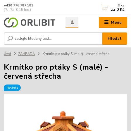
0
ks
+420 776 787 181
za
0 Kč
(Po-Pá, 8-15 hod.)
Menu
Hledat
Úvod
ZAHRADA
Krmítko pro ptáky S (malé) - červená střecha
Krmítko pro ptáky S (malé) -
červená střecha
Novinka