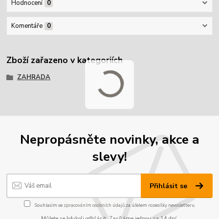
Hodnocení
0
Komentáře
0
Zboží zařazeno v kategoriích
ZAHRADA
Nepropásněte novinky, akce a
slevy!
Přihlásit se
Souhlasím se
zpracováním osobních údajů
za účelem rozesílky newsletteru.
Můžete se kdykoli odhlásit. Zasíláme jednou za 14 dní.