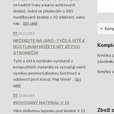
netradiční tvary a barvy asfaltových
šindelů. Jedná se především o SBS
modifkované šindele s 3D efektem, nebo
nap...
číst celé
Kompl
01.10.2019
NEČEKEJTE NA JARO -TYČE A SÍTĚ K
Komple
ROSTLINÁM MŮŽETE MÍT JIŽ POD
STROMEČEK
Krmítko p
Tyče a sítě k rostlinám vyrobené z
zásobníku
kompozitních materiálů se vyznačují velmi
Krmítko s
vysokou pevností,dlouhou životností a
odolností proti korozi. Mají téměř ...
číst
celé
13.08.2019
INOVOVANÝ MATERIÁL V 13
Zboží 
Vámi oblíbenou lepenku pod šindele V 13