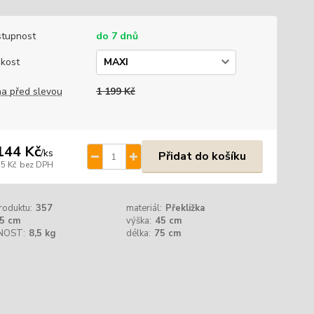
tupnost
do 7 dnů
ikost
a před slevou
1 199 Kč
144 Kč
/
ks
Přidat do košíku
,5 Kč
bez DPH
roduktu:
357
materiál:
Překližka
5 cm
výška:
45 cm
NOST:
8,5 kg
délka:
75 cm