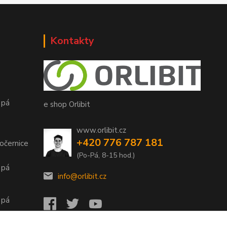
Kontakty
 pá
e shop Orlibit
www.orlibit.cz
+420 776 787 181
očernice
(Po-Pá, 8-15 hod.)
 pá
info@orlibit.cz
 pá