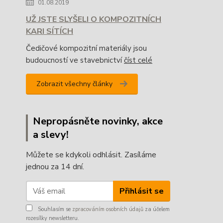
01.08.2019
UŽ JSTE SLYŠELI O KOMPOZITNÍCH
KARI SÍTÍCH
Čedičové kompozitní materiály jsou
budoucností ve stavebnictví
číst celé
Zobrazit všechny články
Nepropásněte novinky, akce
a slevy!
Můžete se kdykoli odhlásit. Zasíláme
jednou za 14 dní.
Přihlásit se
Souhlasím se
zpracováním osobních údajů
za účelem
rozesílky newsletteru.