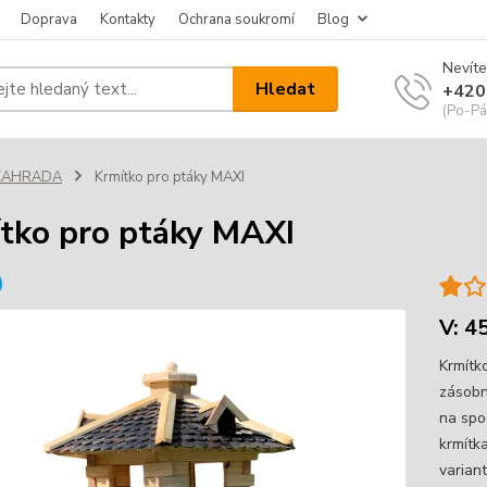
Doprava
Kontakty
Ochrana soukromí
Blog
Nevíte
Hledat
+420
(Po-Pá
ZAHRADA
Krmítko pro ptáky MAXI
tko pro ptáky MAXI
V: 4
Krmítk
zásobn
na spo
krmítka
varian