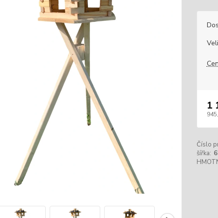
Dos
Vel
Cen
1 
945
Číslo p
šířka:
6
HMOT