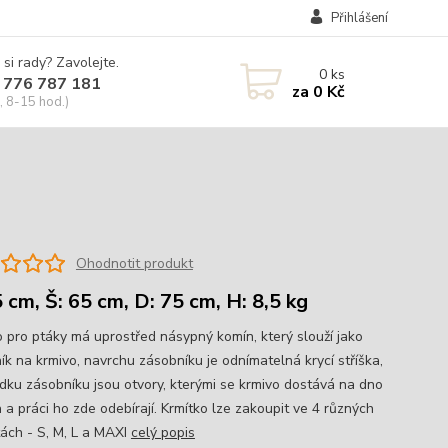
Přihlášení
 si rady? Zavolejte.
0
ks
 776 787 181
za
0 Kč
, 8-15 hod.)
Ohodnotit produkt
5 cm, Š: 65 cm, D: 75 cm, H: 8,5 kg
o pro ptáky má uprostřed násypný komín, který slouží jako
ík na krmivo, navrchu zásobníku je odnímatelná krycí stříška,
dku zásobníku jsou otvory, kterými se krmivo dostává na dno
 a práci ho zde odebírají. Krmítko lze zakoupit ve 4 různých
tách - S, M, L a MAXI
celý popis