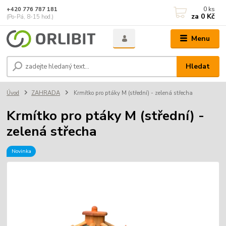
0
ks
+420 776 787 181
za
0 Kč
(Po-Pá, 8-15 hod.)
Menu
Hledat
Úvod
ZAHRADA
Krmítko pro ptáky M (střední) - zelená střecha
Krmítko pro ptáky M (střední) -
zelená střecha
Novinka