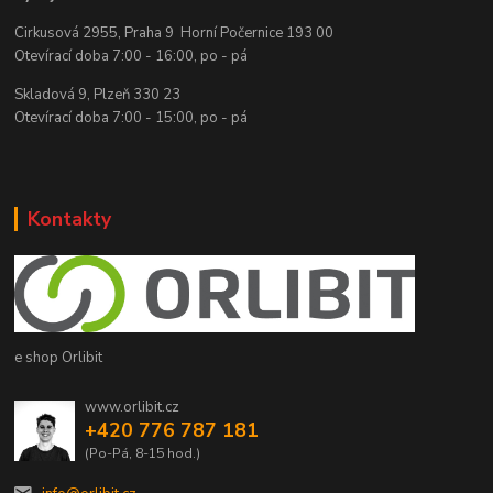
Cirkusová 2955, Praha 9 Horní Počernice 193 00
Otevírací doba 7:00 - 16:00, po - pá
Skladová 9, Plzeň 330 23
Otevírací doba 7:00 - 15:00, po - pá
Kontakty
e shop Orlibit
www.orlibit.cz
+420 776 787 181
(Po-Pá, 8-15 hod.)