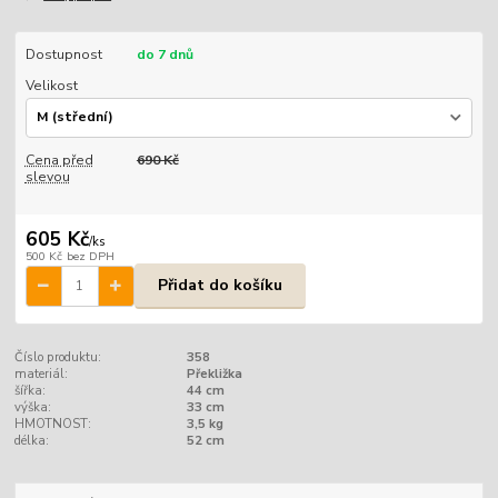
Dostupnost
do 7 dnů
Velikost
Cena před
690 Kč
slevou
605 Kč
/
ks
500 Kč
bez DPH
Přidat do košíku
Číslo produktu:
358
materiál:
Překližka
šířka:
44 cm
výška:
33 cm
HMOTNOST:
3,5 kg
délka:
52 cm