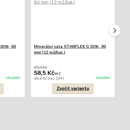
039r, 60
Minerální vata STARFLEX G 039r, 80
mm (12 m2/bal.)
Mi
mm 
69,9 Kč
89,
58,5 Kč
73
/
m2
skladem
skladem
48,4 Kč
bez DPH
60,
Zvolit variantu