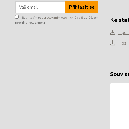
Přihlásit se
Souhlasím se
zpracováním osobních údajů
za účelem
Ke sta
rozesílky newsletteru.
_ps_
_ps_3
Souvise