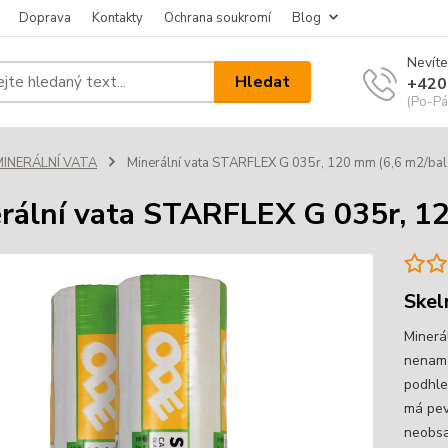
Doprava
Kontakty
Ochrana soukromí
Blog
Nevíte
Hledat
+420
(Po-Pá
MINERÁLNÍ VATA
Minerální vata STARFLEX G 035r, 120 mm (6,6 m2/bal.
rální vata STARFLEX G 035r, 12
Skel
Minerá
nenamá
podhle
má pev
neobsa