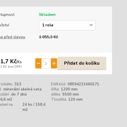
tupnost
Skladem
žství
a před slevou
1 055,3 Kč
1,7 Kč
/
Ks
Přidat do košíku
,1 Kč
bez DPH
roduktu:
313
EAN kód:
08594221660171
l:
minerální skelná vata
šířka:
1200 mm
odání:
do 7 dnů
délka:
5500 mm
6,6 m2
Tloušťka:
120 mm
alení na
24 ks / 158,4
m2