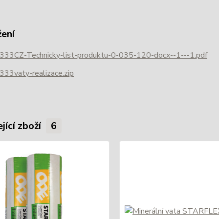
žení
333CZ-Technicky-list-produktu-0-035-120-docx--1---1.pdf
33vaty-realizace.zip
jící zboží
6