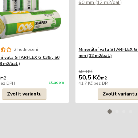
2 hodnocení
Minerální vata STARFLEX G 
mm (12 m2/bal.)
ní vata STARFLEX G 039r, 50
8 m2/bal.)
59,9 Kč
50,5 Kč
/
m2
/
m2
skladem
bez DPH
41,7 Kč
bez DPH
Zvolit variantu
Zvolit variantu