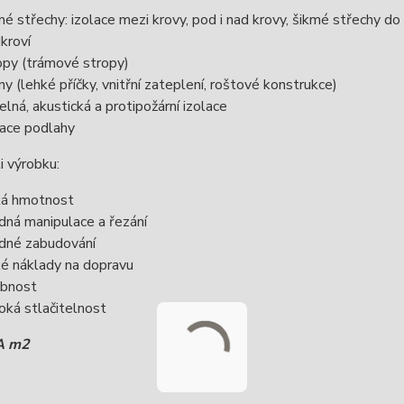
mé střechy: izolace mezi krovy, pod i nad krovy, šikmé střechy d
kroví
opy (trámové stropy)
ny (lehké příčky, vnitřní zateplení, roštové konstrukce)
elná, akustická a protipožární izolace
lace podlahy
i výrobku:
ká hmotnost
dná manipulace a řezání
dné zabudování
ké náklady na dopravu
ebnost
oká stlačitelnost
A m2