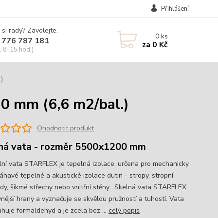
Přihlášení
 si rady? Zavolejte.
0
ks
 776 787 181
za
0 Kč
, 8-15 hod.)
)
0 mm (6,6 m2/bal.)
Ohodnotit produkt
ná vata - rozměr 5500x1200 mm
lní vata STARFLEX je tepelná izolace, určena pro mechanicky
havé tepelné a akustické izolace dutin - stropy, stropní
dy, šikmé střechy nebo vnitřní stěny. Skelná vata STARFLEX
nější hrany a vyznačuje se skvělou pružností a tuhostí. Vata
huje formaldehyd a je zcela bez ...
celý popis