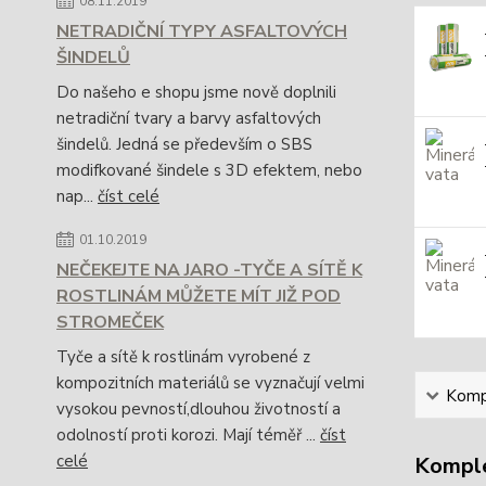
08.11.2019
NETRADIČNÍ TYPY ASFALTOVÝCH
ŠINDELŮ
Do našeho e shopu jsme nově doplnili
netradiční tvary a barvy asfaltových
šindelů. Jedná se především o SBS
modifkované šindele s 3D efektem, nebo
nap...
číst celé
01.10.2019
NEČEKEJTE NA JARO -TYČE A SÍTĚ K
ROSTLINÁM MŮŽETE MÍT JIŽ POD
STROMEČEK
Tyče a sítě k rostlinám vyrobené z
kompozitních materiálů se vyznačují velmi
Kompl
vysokou pevností,dlouhou životností a
odolností proti korozi. Mají téměř ...
číst
celé
Komple