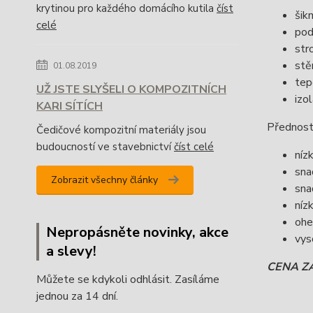
krytinou pro každého domácího kutila
číst
šik
celé
pod
str
stě
01.08.2019
tep
UŽ JSTE SLYŠELI O KOMPOZITNÍCH
izo
KARI SÍTÍCH
Přednost
Čedičové kompozitní materiály jsou
budoucností ve stavebnictví
číst celé
níz
sna
Zobrazit všechny články
sna
níz
oh
Nepropásněte novinky, akce
vys
a slevy!
CENA Z
Můžete se kdykoli odhlásit. Zasíláme
jednou za 14 dní.