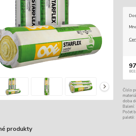
Dos
Mno
Cen
97
803
Číslo p
materiá
doba d
Balení:
Počet b
paletě:
é produkty