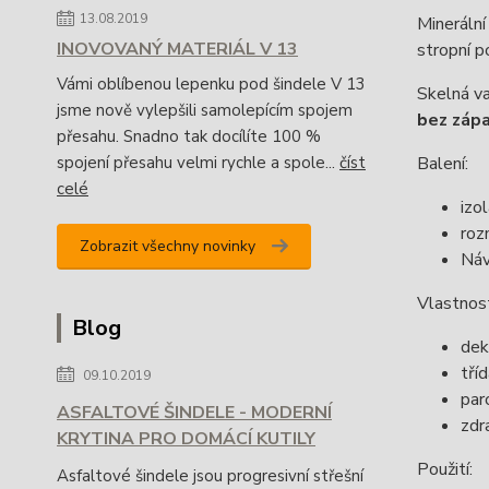
13.08.2019
Minerální
INOVOVANÝ MATERIÁL V 13
stropní p
Vámi oblíbenou lepenku pod šindele V 13
Skelná va
jsme nově vylepšili samolepícím spojem
bez záp
přesahu. Snadno tak docílíte 100 %
spojení přesahu velmi rychle a spole...
číst
Balení:
celé
izo
roz
Zobrazit všechny novinky
Návi
Vlastnos
Blog
dek
tří
09.10.2019
par
ASFALTOVÉ ŠINDELE - MODERNÍ
zdr
KRYTINA PRO DOMÁCÍ KUTILY
Použití:
Asfaltové šindele jsou progresivní střešní