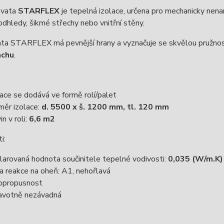
 vata
STARFLEX
je tepelná izolace, určena pro mechanicky nena
odhledy, šikmé střechy nebo vnitřní stěny.
ta STARFLEX má pevnější hrany a vyznačuje se skvělou pružnost
achu
.
lace se dodává ve formě rolí/palet
měr izolace:
d. 5500 x š. 1200 mm, tl. 120 mm
n v roli:
6,6 m2
ti:
larovaná hodnota součinitele tepelné vodivosti:
0,035 (W/m.K)
da reakce na oheň: A1, nehořlavá
opropusnost
avotně nezávadná