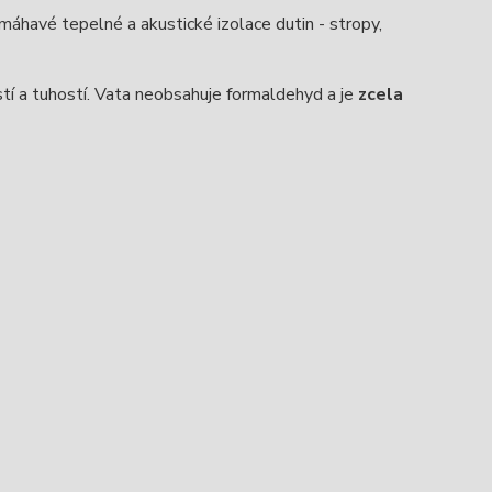
máhavé tepelné a akustické izolace dutin - stropy,
í a tuhostí. Vata neobsahuje formaldehyd a je
zcela