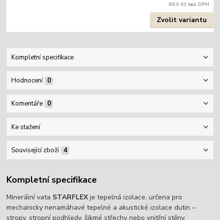
86,9 Kč
bez DPH
Zvolit variantu
Kompletní specifikace
Hodnocení
0
Komentáře
0
Ke stažení
Související zboží
4
Kompletní specifikace
Minerální vata
STARFLEX
je tepelná izolace, určena pro
mechanicky nenamáhavé tepelné a akustické izolace dutin –
stropy, stropní podhledy, šikmé střechy nebo vnitřní stěny.