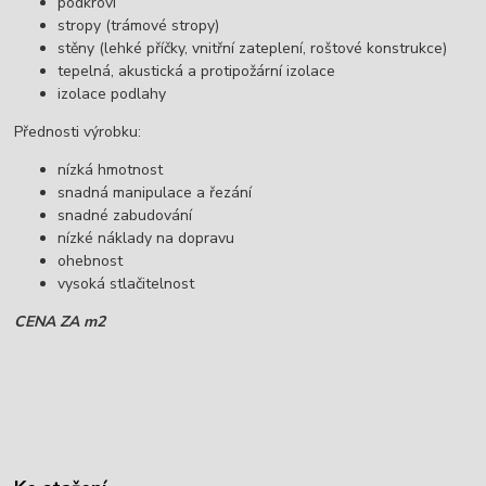
podkroví
stropy (trámové stropy)
stěny (lehké příčky, vnitřní zateplení, roštové konstrukce)
tepelná, akustická a protipožární izolace
izolace podlahy
Přednosti výrobku:
nízká hmotnost
snadná manipulace a řezání
snadné zabudování
nízké náklady na dopravu
ohebnost
vysoká stlačitelnost
CENA ZA m2