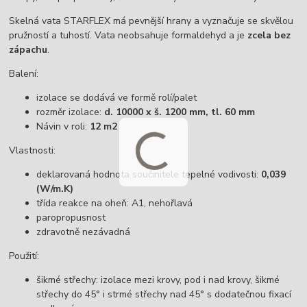
Skelná vata STARFLEX má pevnější hrany a vyznačuje se skvělou
pružností a tuhostí. Vata neobsahuje formaldehyd a je
zcela bez
zápachu
.
Balení:
izolace se dodává ve formě rolí/palet
rozměr izolace:
d. 10000 x š. 1200 mm, tl. 60 mm
Návin v roli:
12 m2
Vlastnosti:
deklarovaná hodnota součinitele tepelné vodivosti:
0,039
(W/m.K)
třída reakce na oheň: A1, nehořlavá
paropropusnost
zdravotně nezávadná
Použití:
šikmé střechy: izolace mezi krovy, pod i nad krovy, šikmé
střechy do 45° i strmé střechy nad 45° s dodatečnou fixací