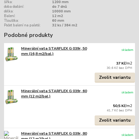
šířka:
1200 mm
doba dodání:
do 7 dnů
délka:
10000 mm
Balení:
12 m2
Tloušťka:
60 mm
Počet balení na paletě:
32 ks / 384 m2
Podobné produkty
Minerální vata STARFLEX G 039r, 50
skladem
mm (16,8 m2/bal.)
37 Kč
/
m2
30,6 Kč
bez DPH
Zvolit variantu
Minerální vata STARFLEX G 039r, 60
skladem
mm (12 m2/bal.)
50,5 Kč
/
m2
41,7 Kč
bez DPH
Zvolit variantu
Minerální vata STARFLEX G 039r, 80
skladem
mm (12 m2/bal.)