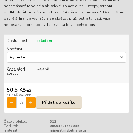
nenamáhavé tepelné a akustické izolace dutin – stropy, stropní
podhledy, šikmé střechy nebo vnitřní stěny. Skelná vata STARFLEX má
pevnější hrany a vyznačuje se skvělou pružností a tuhostí. Vata
neobsahuje formaldehyd a je zcela bez ...
celý popis
Dostupnost
skladem
Množství
Cena před
59,9 Kč
slevou
50,5 Kč
/
m2
41,7 Kč
bez DPH
Přidat do košíku
Číslo produktu:
322
EAN kód:
08594221660089
materiál:
minerální skelná vata