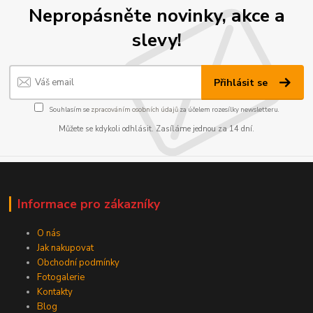
Nepropásněte novinky, akce a
slevy!
Přihlásit se
Souhlasím se
zpracováním osobních údajů
za účelem rozesílky newsletteru.
Můžete se kdykoli odhlásit. Zasíláme jednou za 14 dní.
Informace pro zákazníky
O nás
Jak nakupovat
Obchodní podmínky
Fotogalerie
Kontakty
Blog