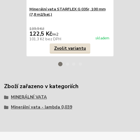
Minerální vata STARFLEX G 035r, 100 mm
Minerální v
(7,8 m2/bal.)
(6,6 m2/bal.)
139,9 Kč
159,9 Kč
122,5 Kč
147,2 Kč
/
m2
skladem
101,3 Kč
bez DPH
121,7 Kč
bez
Zvolit variantu
Zboží zařazeno v kategoriích
MINERÁLNÍ VATA
Minerální vata - lambda 0,039