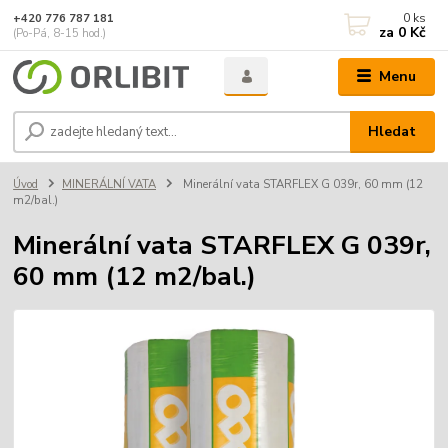
0
ks
+420 776 787 181
za
0 Kč
(Po-Pá, 8-15 hod.)
Menu
Hledat
Úvod
MINERÁLNÍ VATA
Minerální vata STARFLEX G 039r, 60 mm (12
m2/bal.)
Minerální vata STARFLEX G 039r,
60 mm (12 m2/bal.)