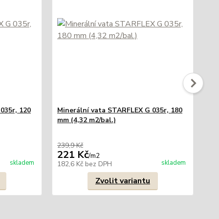
035r, 120
Minerální vata STARFLEX G 035r, 180
mm (4,32 m2/bal.)
Mi
mm
239,9 Kč
269
221 Kč
24
/
m2
skladem
skladem
182,6 Kč
bez DPH
20
Zvolit variantu