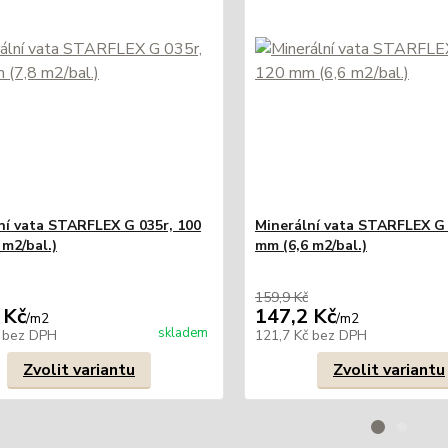
ní vata STARFLEX G 035r, 100
Minerální vata STARFLEX G 
 m2/bal.)
mm (6,6 m2/bal.)
159,9 Kč
 Kč
147,2 Kč
/
m2
/
m2
skladem
č
bez DPH
121,7 Kč
bez DPH
Zvolit variantu
Zvolit variantu