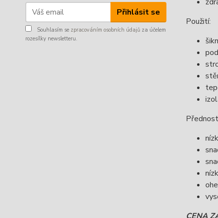
zdr
Přihlásit se
Použití:
Souhlasím se
zpracováním osobních údajů
za účelem
rozesílky newsletteru.
šik
pod
str
stě
tep
izo
Přednost
níz
sna
sna
níz
oh
vys
CENA Z