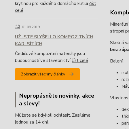
krytinou pro každého domácího kutila
číst
celé
Komple
Minerální
01.08.2019
stropní p
UŽ JSTE SLYŠELI O KOMPOZITNÍCH
Skelná va
KARI SÍTÍCH
bez záp
Čedičové kompozitní materiály jsou
budoucností ve stavebnictví
číst celé
Balení:
izo
Zobrazit všechny články
roz
Návi
Nepropásněte novinky, akce
Vlastnos
a slevy!
dek
Můžete se kdykoli odhlásit. Zasíláme
tří
jednou za 14 dní.
par