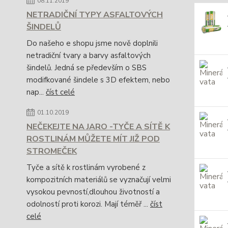
08.11.2019
NETRADIČNÍ TYPY ASFALTOVÝCH
ŠINDELŮ
Do našeho e shopu jsme nově doplnili
netradiční tvary a barvy asfaltových
šindelů. Jedná se především o SBS
modifkované šindele s 3D efektem, nebo
nap...
číst celé
01.10.2019
NEČEKEJTE NA JARO -TYČE A SÍTĚ K
ROSTLINÁM MŮŽETE MÍT JIŽ POD
STROMEČEK
Tyče a sítě k rostlinám vyrobené z
kompozitních materiálů se vyznačují velmi
vysokou pevností,dlouhou životností a
odolností proti korozi. Mají téměř ...
číst
celé