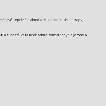
máhavé tepelné a akustické izolace dutin – stropy,
í a tuhostí. Vata neobsahuje formaldehyd a je
zcela