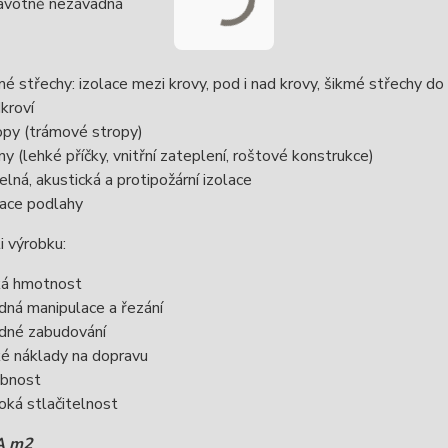
avotně nezávadná
mé střechy: izolace mezi krovy, pod i nad krovy, šikmé střechy d
kroví
opy (trámové stropy)
ny (lehké příčky, vnitřní zateplení, roštové konstrukce)
elná, akustická a protipožární izolace
lace podlahy
i výrobku:
ká hmotnost
dná manipulace a řezání
dné zabudování
ké náklady na dopravu
ebnost
oká stlačitelnost
A m2