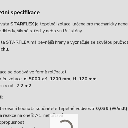
tní specifikace
 vata
STARFLEX
je tepelná izolace, určena pro mechanicky nena
odhledy, šikmé střechy nebo vnitřní stěny.
ta STARFLEX má pevnější hrany a vyznačuje se skvělou pružnost
achu
.
lace se dodává ve formě rolí/palet
měr izolace:
d. 5000 x š. 1200 mm, tl. 120 mm
n v roli:
7,2 m2
ti:
larovaná hodnota součinitele tepelné vodivosti:
0,039 (W/m.K)
da reakce na oheň: A1, nehořlavá
opropusnost