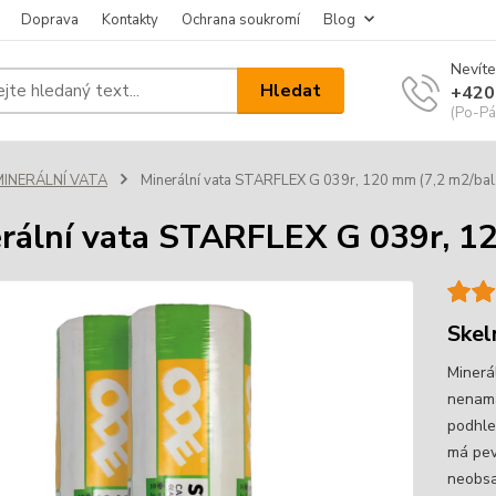
Doprava
Kontakty
Ochrana soukromí
Blog
Nevíte
Hledat
+420
(Po-Pá
MINERÁLNÍ VATA
Minerální vata STARFLEX G 039r, 120 mm (7,2 m2/bal.
rální vata STARFLEX G 039r, 12
Skel
Minerá
nenamá
podhle
má pev
neobsa