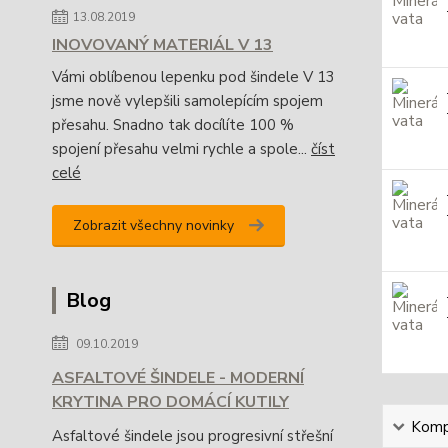
13.08.2019
INOVOVANÝ MATERIÁL V 13
Vámi oblíbenou lepenku pod šindele V 13
jsme nově vylepšili samolepícím spojem
přesahu. Snadno tak docílíte 100 %
spojení přesahu velmi rychle a spole...
číst
celé
Zobrazit všechny novinky
Blog
09.10.2019
ASFALTOVÉ ŠINDELE - MODERNÍ
KRYTINA PRO DOMÁCÍ KUTILY
Kompl
Asfaltové šindele jsou progresivní střešní