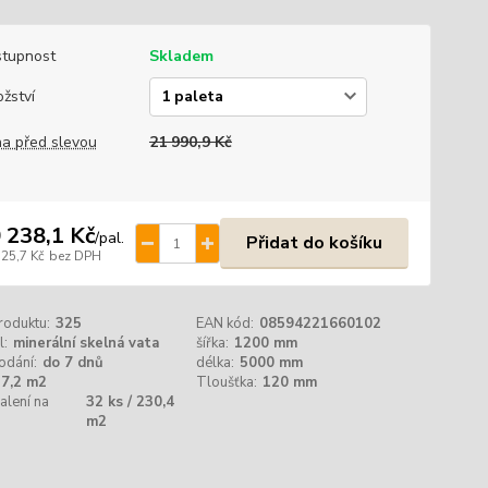
tupnost
Skladem
žství
a před slevou
21 990,9 Kč
 238,1 Kč
/
pal.
Přidat do košíku
725,7 Kč
bez DPH
roduktu:
325
EAN kód:
08594221660102
l:
minerální skelná vata
šířka:
1200 mm
odání:
do 7 dnů
délka:
5000 mm
7,2 m2
Tloušťka:
120 mm
alení na
32 ks / 230,4
m2