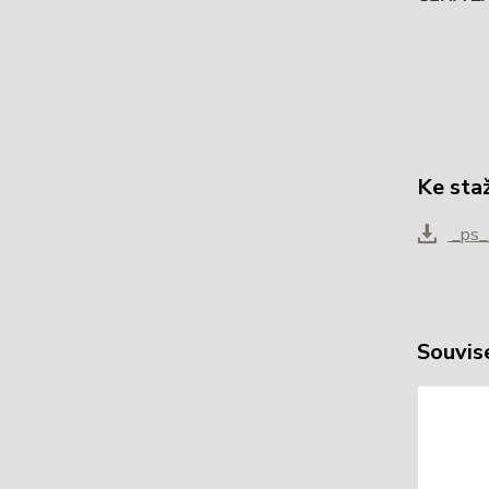
Ke sta
_ps_3
Souvise