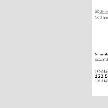
Minerál
mm (7,8
139,9 Kč
122,5
101,3 K