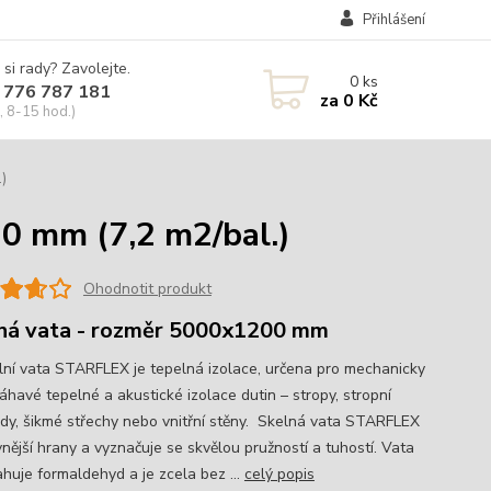
Přihlášení
 si rady? Zavolejte.
0
ks
 776 787 181
za
0 Kč
, 8-15 hod.)
)
0 mm (7,2 m2/bal.)
Ohodnotit produkt
ná vata - rozměr 5000x1200 mm
lní vata STARFLEX je tepelná izolace, určena pro mechanicky
havé tepelné a akustické izolace dutin – stropy, stropní
dy, šikmé střechy nebo vnitřní stěny. Skelná vata STARFLEX
nější hrany a vyznačuje se skvělou pružností a tuhostí. Vata
huje formaldehyd a je zcela bez ...
celý popis