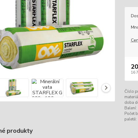
Dos
Mno
Cen
20
16 
Číslo p
materiá
doba d
Balení:
Počet b
paletě:
é produkty