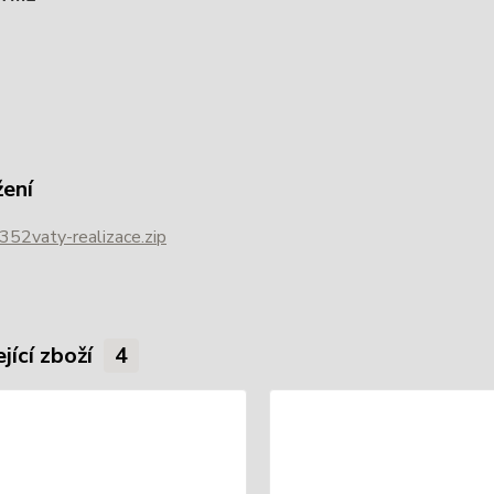
žení
52vaty-realizace.zip
jící zboží
4